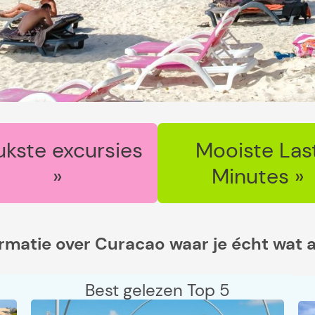
ukste excursies
Mooiste Las
»
Minutes »
ormatie over Curacao waar je écht wat 
Best gelezen Top 5