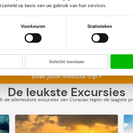
erzameld op basis van uw gebruik van hun services.
Voorkeuren
Statistieken
 heb je eigenlijk maar 2 keuzes: of je gaat beach hoppen rich
Selectie toestaan
boottrip past het beste bij jou? We geven de verschillen en t
Boek jouw mooiste trip »
De leukste Excursies
 de allerleukste excursies van Curacao tegen de laagste pr