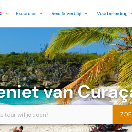
Ex­cursies
Reis & Verblijf
Voorbereiding
eniet van Curaç