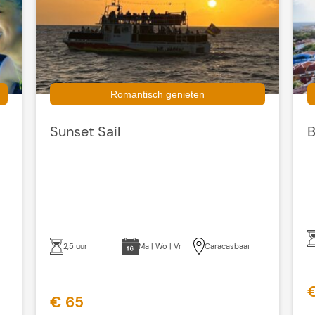
Romantisch genieten
Sunset Sail
B
2,5 uur
Ma | Wo | Vr
Caracasbaai
€ 65