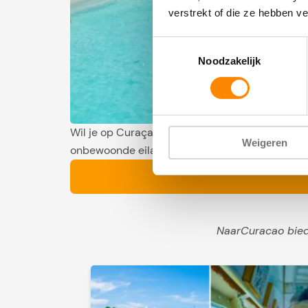
verstrekt of die ze hebben v
Toestemmingsselectie
Noodzakelijk
Wil je op Curaçao een mooie boottrip maken dan
Weigeren
onbewoonde eilandje Klein Curaçao. Maar welke 
NaarCuracao biedt