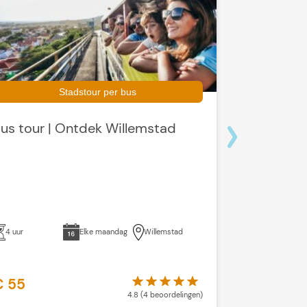
Stadstour per bus
us tour | Ontdek Willemstad
Diepzeevi
4 uur
Elke maandag
Willemstad
4 uur
€ 55
€ 795
4.8 (4 beoordelingen)