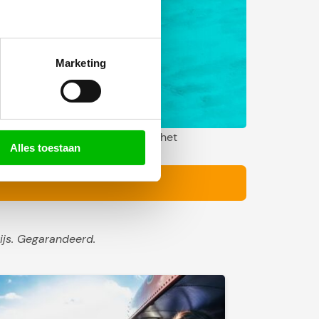
Marketing
ting Westcoast of je gaat naar het
Alles toestaan
ips.
ijs. Gegarandeerd.