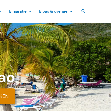
Zoeken
Emi­gratie
Blogs & overige
ao