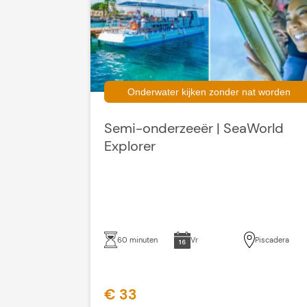
Onderwater kijken zonder nat worden
Semi-onderzeeër | SeaWorld
Explorer
60 minuten
Vr
Piscadera
€ 33