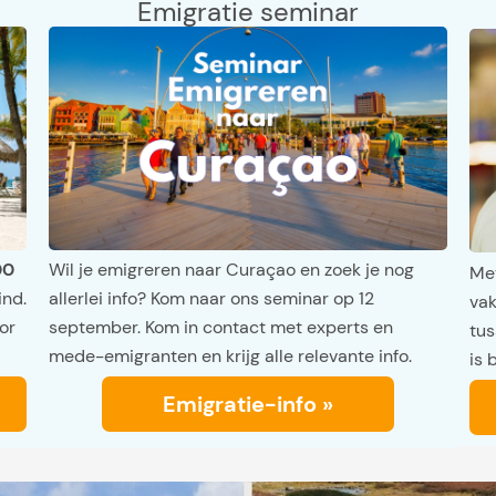
Emigratie seminar
00
Wil je emigreren naar Curaçao en zoek je nog
Met
ind.
allerlei info? Kom naar ons seminar op 12
vak
or
september. Kom in contact met experts en
tus
mede-emigranten en krijg alle relevante info.
is 
Emigratie-info »