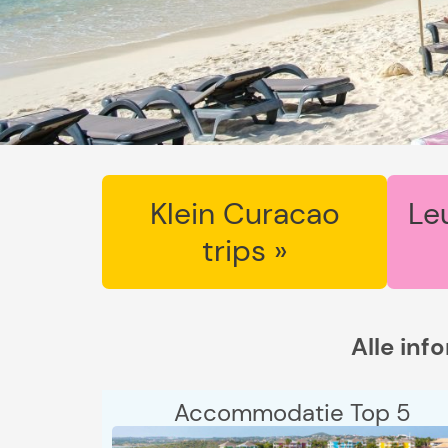
Klein Curacao
Le
trips »
Alle inf
Accommodatie Top 5