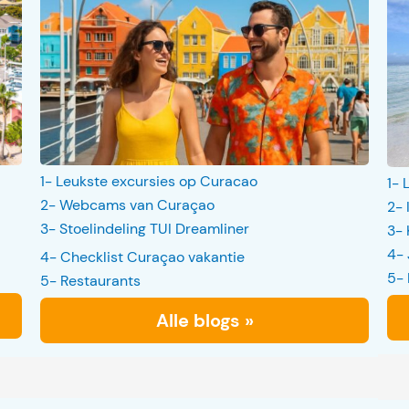
1- Leukste excursies op Curacao
1- 
2- Webcams van Curaçao
2- 
3- Stoelindeling TUI Dreamliner
3- 
4- 
4- Checklist Curaçao vakantie
5- 
5- Restaurants
Alle blogs »