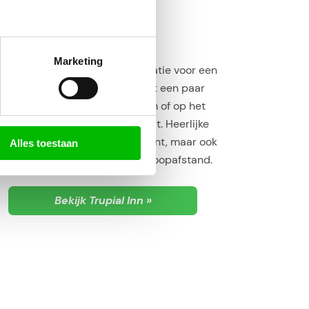
gen in Groot Davelaar
Marketing
ial Inn is een prima accommodatie voor een
pe prijs. Centraal gelegen: met een paar
en rijden ben je in het centrum of op het
d, of je zit op de weg de stad uit. Heerlijke
hten in het Italiaanse restaurant, maar ook
Alles toestaan
aurant en 2 shopping malls op loopafstand.
Bekijk Trupial Inn »