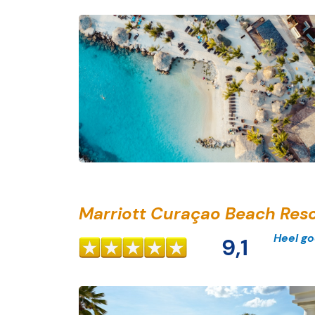
Marriott Curaçao Beach Res
Heel g
9,1