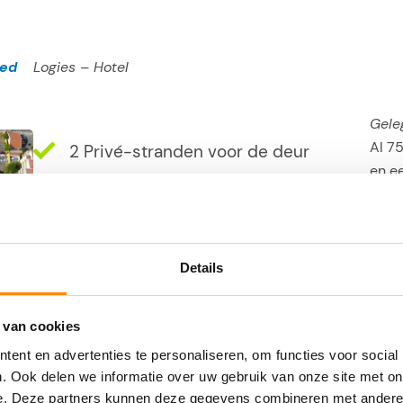
oed
Logies – Hotel
Gele
Al 75
2 Privé-stranden voor de deur
en ee
Oudste hotel van Curaçao
rest
Luxe hotel met historie
loop
zeer 
Spa, fitness, Yoga en Pilates
cent
Details
Infinity pool
 van cookies
ent en advertenties te personaliseren, om functies voor social
. Ook delen we informatie over uw gebruik van onze site met on
e. Deze partners kunnen deze gegevens combineren met andere i