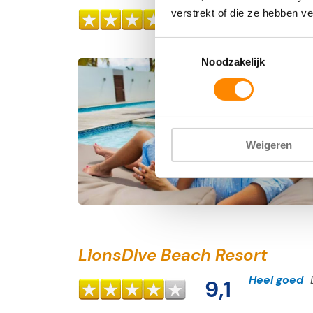
Heel goed
8,6
verstrekt of die ze hebben v
Toestemmingsselectie
Noodzakelijk
Weigeren
LionsDive Beach Resort
Heel goed
9,1