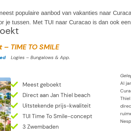
n meest populaire aanbod van vakanties naar Cura
voor je tussen. Met TUI naar Curacao is dan ook een 
boekt
t – TIME TO SMILE
oed
Logies – Bungalows & App.
Gele
Al j
Meest geboekt
Curac
Direct aan Jan Thiel beach
Thiel
Uitstekende prijs-kwaliteit
dire
ruime
TUI Time To Smile-concept
Nesp
3 Zwembaden