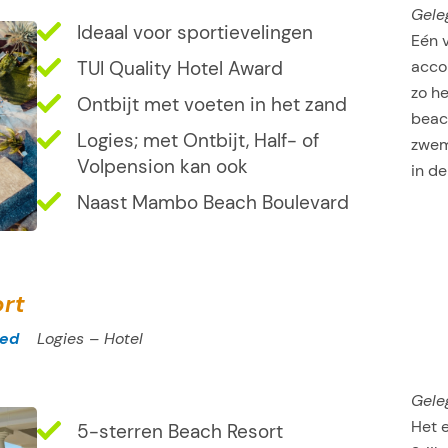
Gele
Ideaal voor sportievelingen
Eén v
acco
TUI Quality Hotel Award
zo h
Ontbijt met voeten in het zand
beac
Logies; met Ontbijt, Half- of
zwem
Volpension kan ook
in d
Naast Mambo Beach Boulevard
ort
oed
Logies – Hotel
Gele
Het 
5-sterren Beach Resort