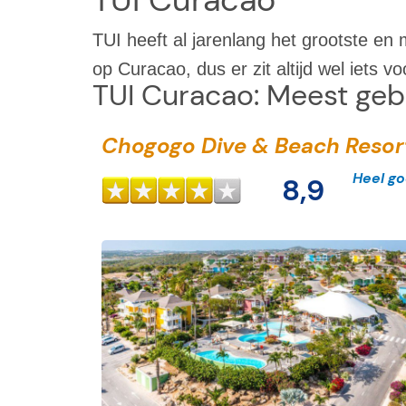
TUI heeft al jarenlang het grootste e
op Curacao, dus er zit altijd wel iets 
TUI Curacao: Meest ge
Chogogo Dive & Beach Resor
Heel g
8,9