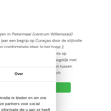
gen in Pietermaai (centrum Willemstad)
 jaar een begrip op Curaçao door de stijlvolle
n comfortabele sfeer. In het hotel 2
aurants, maar ook top-restaurants op
afstand. Ook Logies & Ontbijt mogelijk met
uitgebreid ontbijtbuffet. Gelegen tussen
rum Willemstad en Mambo Beach
Over
Bekijk Avila »
 media te bieden en om ons
ze partners voor social
nformatie die u aan ze heeft