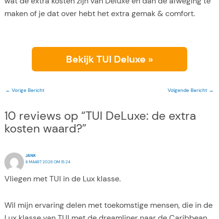
wat de extra kosten zijn van Deluxe en dan de afweging te
maken of je dat over hebt het extra gemak & comfort.
Bekijk TUI Deluxe »
←
Vorige Bericht
Volgende Bericht
→
10 reviews op “TUI DeLuxe: de extra
kosten waard?”
JANK
8 MAART 2026 OM 15:24
Vliegen met TUI in de Lux klasse.
Wil mijn ervaring delen met toekomstige mensen, die in de
Lux klasse van TUI met de dreamliner naar de Caribbean