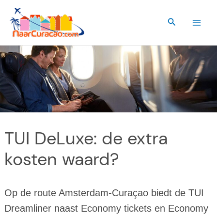
Ga
naar
Zoeken
de
inhoud
TUI DeLuxe: de extra
kosten waard?
Op de route Amsterdam-Curaçao biedt de TUI
Dreamliner naast Economy tickets en Economy