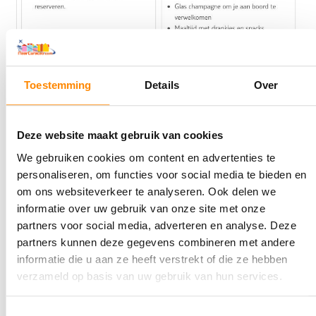
Toestemming
Details
Over
Deze website maakt gebruik van cookies
We gebruiken cookies om content en advertenties te
personaliseren, om functies voor social media te bieden en
klik op afbeelding voor vergrote weergave
om ons websiteverkeer te analyseren. Ook delen we
informatie over uw gebruik van onze site met onze
partners voor social media, adverteren en analyse. Deze
partners kunnen deze gegevens combineren met andere
Is TUI Deluxe de extra kosten waard?
informatie die u aan ze heeft verstrekt of die ze hebben
Ja, in sommige gevallen kan het zeker de extra kosten
verzameld op basis van uw gebruik van hun services.
waard zijn om TUI Deluxe te boeken voor je vakantie
naar Curaçao.
Toestemmingsselectie