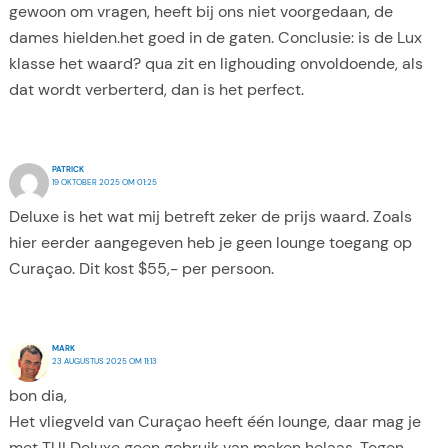
gewoon om vragen, heeft bij ons niet voorgedaan, de
dames hielden.het goed in de gaten. Conclusie: is de Lux
klasse het waard? qua zit en lighouding onvoldoende, als
dat wordt verberterd, dan is het perfect.
PATRICK
19 OKTOBER 2025 OM 01:25
Deluxe is het wat mij betreft zeker de prijs waard. Zoals
hier eerder aangegeven heb je geen lounge toegang op
Curaçao. Dit kost $55,- per persoon.
MARK
23 AUGUSTUS 2025 OM 11:13
bon dia,
Het vliegveld van Curaçao heeft één lounge, daar mag je
met TUI Deluxe geen gebruik van maken helaas. Tegen