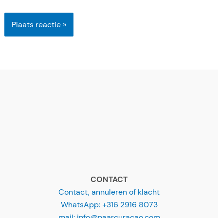
*
e
CONTACT
Contact, annuleren of klacht
WhatsApp: +316 2916 8073
mail: info@naarcuracao.com