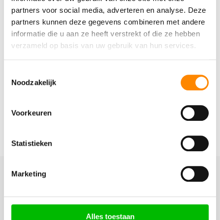
partners voor social media, adverteren en analyse. Deze
partners kunnen deze gegevens combineren met andere
Niet alleen Curacao
informatie die u aan ze heeft verstrekt of die ze hebben
De TUI Ticket Sale is niet alleen voor Curacao, je kunt nog
verzameld op basis van uw gebruik van hun services.
naar zoveel meer bestemmingen.
Gran Canaria
,
Kaapverdië
,
Aruba
,
Mexico
,
Bonaire
,
Tenerife
,
Toestemmingsselectie
Dominicaanse Republiek
en nog zoveel meer
Noodzakelijk
bestemmingen in Europa en Afrika!
Voorkeuren
Alle bestemmingen TUI
Ticket Sale »
Statistieken
Marketing
Alles toestaan