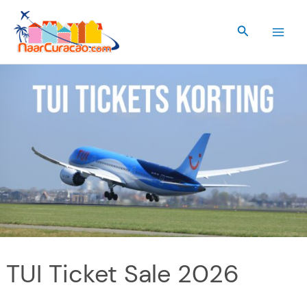
Ga
naar
Zoeken
de
inhoud
TUI Ticket Sale 2026