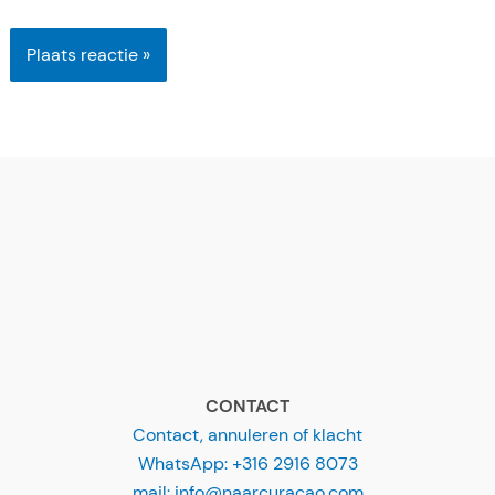
*
e
CONTACT
Contact, annuleren of klacht
WhatsApp: +316 2916 8073
mail: info@naarcuracao.com