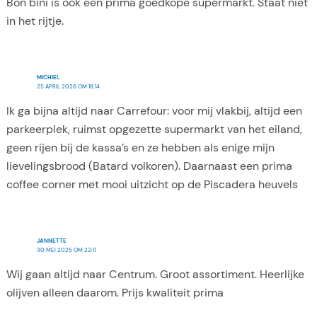
Bon bini is ook een prima goedkope supermarkt. Staat niet
in het rijtje.
MICHIEL
25 APRIL 2026 OM 18:14
Ik ga bijna altijd naar Carrefour: voor mij vlakbij, altijd een
parkeerplek, ruimst opgezette supermarkt van het eiland,
geen rijen bij de kassa’s en ze hebben als enige mijn
lievelingsbrood (Batard volkoren). Daarnaast een prima
coffee corner met mooi uitzicht op de Piscadera heuvels
JANNETTE
30 MEI 2025 OM 22:11
Wij gaan altijd naar Centrum. Groot assortiment. Heerlijke
olijven alleen daarom. Prijs kwaliteit prima