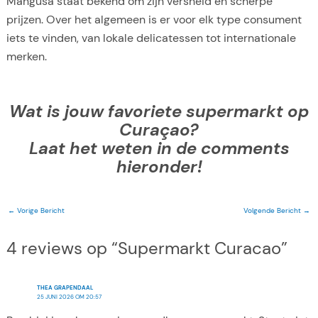
Mangusa staat bekend om zijn versheid en scherpe
prijzen. Over het algemeen is er voor elk type consument
iets te vinden, van lokale delicatessen tot internationale
merken.
Wat is jouw favoriete supermarkt op
Curaçao?
Laat het weten in de comments
hieronder!
←
Vorige Bericht
Volgende Bericht
→
4 reviews op “Supermarkt Curacao”
THEA GRAPENDAAL
25 JUNI 2026 OM 20:57