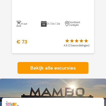
Oostkant
4 uur
Di | Do | Za
Curaçao
€ 73
€
4.8 (2 beoordelingen)
Bekijk alle excursies