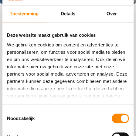
Blogs
Toestemming
Details
Over
Deze website maakt gebruik van cookies
We gebruiken cookies om content en advertenties te
personaliseren, om functies voor social media te bieden
en om ons websiteverkeer te analyseren. Ook delen we
informatie over uw gebruik van onze site met onze
partners voor social media, adverteren en analyse. Deze
partners kunnen deze gegevens combineren met andere
informatie die u aan ze heeft verstrekt of die ze hebben
Betalen met Euro op Curaçao, kan dat?
verzameld op basis van uw gebruik van hun services.
We krijgen regelmatig de vraag over cash kunt
betalen met Euro’s op Curaçao. Maar kan dat
Toestemmingsselectie
Noodzakelijk
eigenlijk wel?