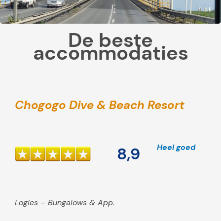
o
k
De beste
a
accommodaties
l
e
s
n
a
Chogogo Dive & Beach Resort
c
k
s
Heel goed
8,9
e
n
d
r
Logies – Bungalows & App.
a
n