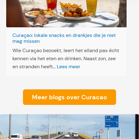
e
n
:
D
Curaçao: lokale snacks en drankjes die je niet
i
mag missen
r
Wie Curaçao bezoekt, leert het eiland pas écht
e
kennen via het eten en drinken. Naast zon, zee
c
:
en stranden heeft…
Lees meer
t
C
e
u
u
r
Meer blogs over Curacao
r
a
s
ç
b
a
a
o
a
:
i
l