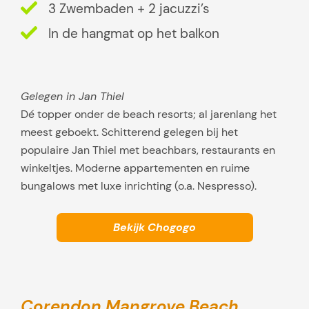
3 Zwembaden + 2 jacuzzi’s
i
s
In de hangmat op het balkon
s
e
n
Gelegen in Jan Thiel
Dé topper onder de beach resorts; al jarenlang het
meest geboekt. Schitterend gelegen bij het
populaire Jan Thiel met beachbars, restaurants en
winkeltjes. Moderne appartementen en ruime
bungalows met luxe inrichting (o.a. Nespresso).
Bekijk Chogogo
Corendon Mangrove Beach