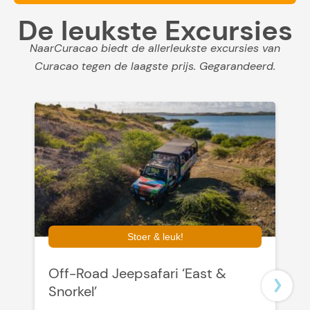
De leukste Excursies
NaarCuracao biedt de allerleukste excursies van
Curacao tegen de laagste prijs. Gegarandeerd.
Stoer & leuk!
Off-Road Jeepsafari ‘East &
U
Snorkel’