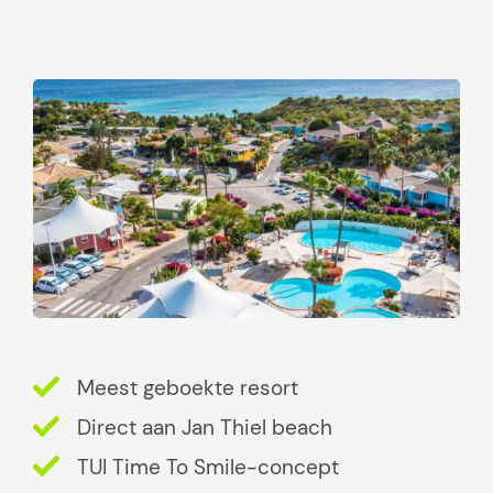
k
j
e
s
d
i
e
j
e
n
i
e
t
Meest geboekte resort
m
a
Direct aan Jan Thiel beach
g
TUI Time To Smile-concept
m