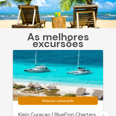
As melhores
excursões
Maiores catamarãs
Klein Curaçao | BlueFinn Charters
D