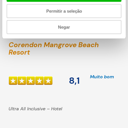
Permitir a seleção
Exibir Chogogo »
Negar
Corendon Mangrove Beach
Resort
Muito bom
8,1
Ultra All Inclusive – Hotel