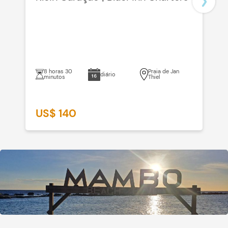
8 horas 30
Praia de Jan
diário
minutos
Thiel
US$ 140
U