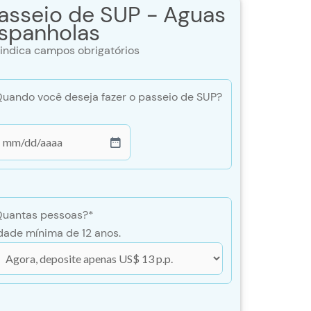
asseio de SUP - Águas
spanholas
 indica campos obrigatórios
uando você deseja fazer o passeio de SUP?
MM
arra
DD
arra
uantas pessoas?
*
Y
dade mínima de 12 anos.