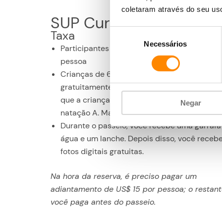
coletaram através do seu us
SUP Curaçao
Taxa
Seleção
Necessários
de
Participantes a partir de 12 anos: US$ 74 por
consentimento
pessoa
Crianças de 6 a 11 anos. podem participar
gratuitamente a bordo de um dos pais, des
que a criança tenha pelo menos o certificad
Negar
natação A. Máx. 1 criança extra por pessoa.
Durante o passeio, você recebe uma garrafa
água e um lanche. Depois disso, você receb
fotos digitais gratuitas.
Na hora da reserva, é preciso pagar um
adiantamento de US$ 15 por pessoa; o restan
você paga antes do passeio.