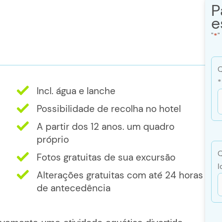
P
e
"
*
"
Q
*
Incl. água e lanche
Possibilidade de recolha no hotel
b
A partir dos 12 anos. um quadro
próprio
b
Q
Fotos gratuitas de sua excursão
Y
I
Alterações gratuitas com até 24 horas
de antecedência