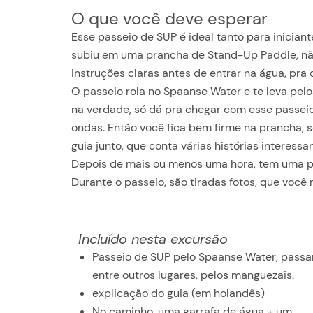
O que você deve esperar
Esse passeio de SUP é ideal tanto para inicia
subiu em uma prancha de Stand-Up Paddle, não 
instruções claras antes de entrar na água, pr
O passeio rola no Spaanse Water e te leva pel
na verdade, só dá pra chegar com esse passeio
ondas. Então você fica bem firme na prancha, 
guia junto, que conta várias histórias interess
Depois de mais ou menos uma hora, tem uma pa
Durante o passeio, são tiradas fotos, que você
Incluído nesta excursão
Passeio de SUP pelo Spaanse Water, passa
entre outros lugares, pelos manguezais.
explicação do guia (em holandês)
No caminho, uma garrafa de água + um