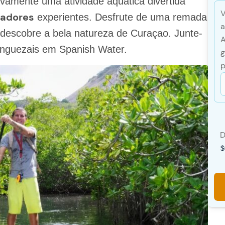
ivamente uma atividade aquática divertida
V
adores
experientes. Desfrute de uma remada
a
descobre a bela natureza de Curaçao. Junte-
A
anguezais em Spanish Water.
g
p
D