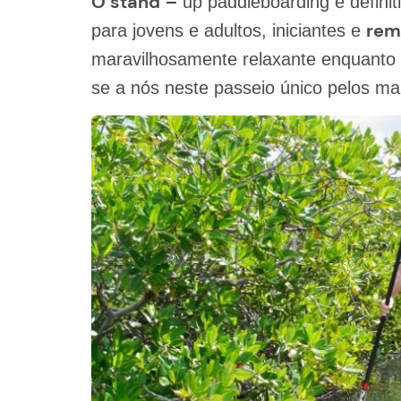
O stand
–
up paddleboarding é definit
rem
para jovens e adultos, iniciantes e
maravilhosamente relaxante enquanto 
se a nós neste passeio único pelos m