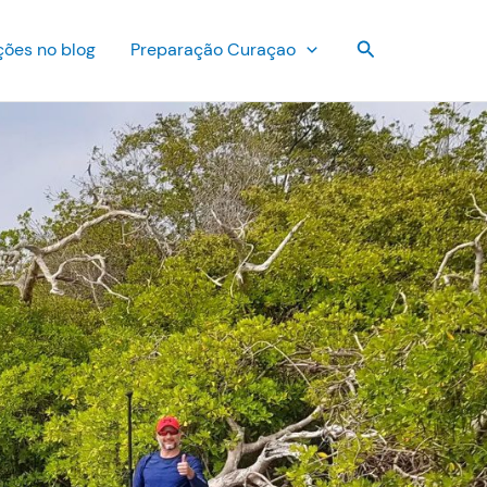
Pesquisar
ções no blog
Preparação Curaçao