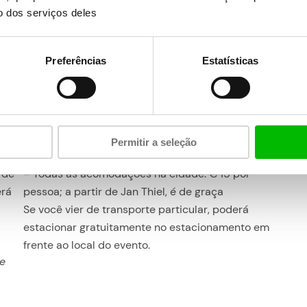
o dos serviços deles
Localização e transporte
Preferências
Estatísticas
A SUP Curaçao fica no
Spaanse Water, do lado da
Baía de Caracas
(depois do Vissershaven, vire à
esquerda).
de
Se quiser, dá pra pedir pra te buscarem e te
o de
levarem de volta pra casa. Tarifas do serviço de
Permitir a seleção
traslado do hotel:
 de
– Todas as acomodações na cidade: € 15 por
erá
pessoa; a partir de Jan Thiel, é de graça
Se você vier de transporte particular, poderá
estacionar gratuitamente no estacionamento em
frente ao local do evento.
te