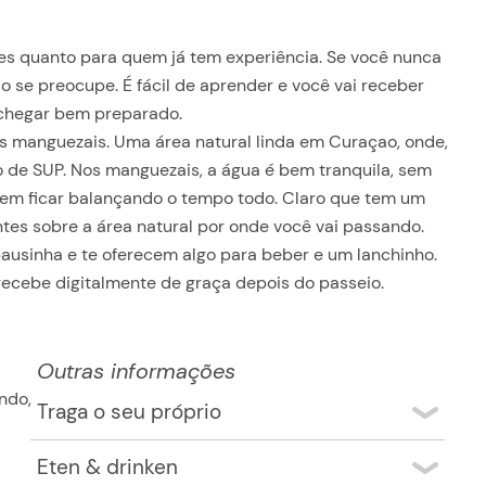
ntes quanto para quem já tem experiência. Se você nunca
se preocupe. É fácil de aprender e você vai receber
a chegar bem preparado.
os manguezais. Uma área natural linda em Curaçao, onde,
 de SUP. Nos manguezais, a água é bem tranquila, sem
sem ficar balançando o tempo todo. Claro que tem um
antes sobre a área natural por onde você vai passando.
usinha e te oferecem algo para beber e um lanchinho.
 recebe digitalmente de graça depois do passeio.
Outras informações
ndo,
Traga o seu próprio
Roupa de banho, toalha
Eten & drinken
Protetor solar e outras proteções solares