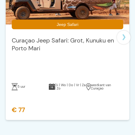
Jeep Safari
Curaçao Jeep Safari: Grot, Kunuku en
Porto Mari
Di | Wo | Do | Vr | Za
westkant van
5 uur
| Zo
Curaçao
€ 77