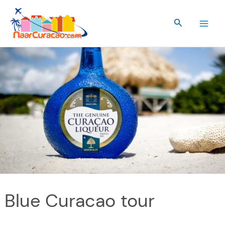
Ga
naar
Zoeken
de
inhoud
Blue Curacao tour