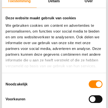
Toestemming
Details
Over
Deze website maakt gebruik van cookies
We gebruiken cookies om content en advertenties te
personaliseren, om functies voor social media te bieden
en om ons websiteverkeer te analyseren. Ook delen we
informatie over uw gebruik van onze site met onze
US$ 50 p.p.
partners voor social media, adverteren en analyse. Deze
Algemene details zoals hierboven gemeld
partners kunnen deze gegevens combineren met andere
Inclusief 1 welkomstcocktail
informatie die u aan ze heeft verstrekt of die ze hebben
Inclusief 2 cocktails tijdens de Cocktail Workshop
verzameld op basis van uw gebruik van hun services.
Tijdsduur 2 uur
1x per dag: om 14:00 start de Cocktail Workshop
Toestemmingsselectie
Alleen voor 18 jr. en ouder.
Noodzakelijk
Boek Cocktail Workshop
»
Voorkeuren