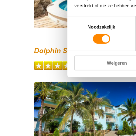
verstrekt of die ze hebben v
Toestemmingsselectie
Noodzakelijk
Dolphin Suites
Heel G
8,1
Weigeren