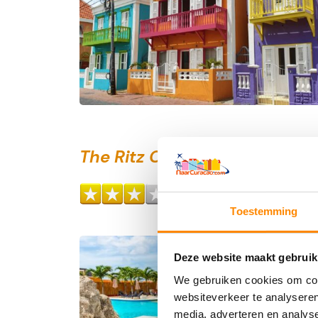
The Ritz Curaçao
Voldoend
7,3
ed
Toestemming
Deze website maakt gebruik
We gebruiken cookies om cont
websiteverkeer te analyseren
media, adverteren en analys