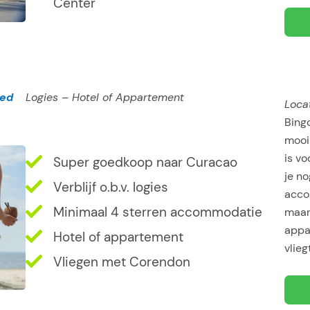
Center
oed
Logies – Hotel of Appartement
Locat
Bingo
mooi
is vo
Super goedkoop naar Curacao
je no
Verblijf o.b.v. logies
acco
Minimaal 4 sterren accommodatie
maar 
appa
Hotel of appartement
vlieg
Vliegen met Corendon