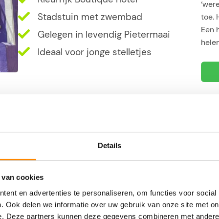
‘wer
Stadstuin met zwembad
toe. 
Een 
Gelegen in levendig Pietermaai
helem
Ideaal voor jonge stelletjes
e/Go
Logies – Hotel
Locat
The 
Details
loopa
Wille
Vlakbij Pietermaai en stadscentrum
 van cookies
omge
Verblijf in oude ijsfabriek
ent en advertenties te personaliseren, om functies voor social
En me
. Ook delen we informatie over uw gebruik van onze site met on
Met ‘Urban Beach’
geni
e. Deze partners kunnen deze gegevens combineren met andere i