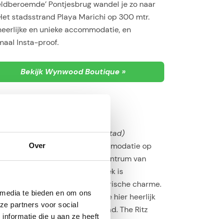
eldberoemde’ Pontjesbrug wandel je zo naar
Het stadsstrand Playa Marichi op 300 mtr.
heerlijke en unieke accommodatie, en
aal Insta-proof.
Bekijk Wynwood Boutique »
ie: Scharloo
(centrum Willemstad)
Ritz Village is een unieke accommodatie op
Over
fstand van het (toeristisch) centrum van
mstad. Deze voormalig ijsfabriek is
toverd tot een hotel met historische charme.
 media te bieden en om ons
t een eigen stadsstrand kun je hier heerlijk
ze partners voor social
eten van zon, strand en zwembad. The Ritz
nformatie die u aan ze heeft