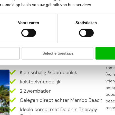
Cura
Only Adult: vanaf 16 jaar.
erzameld op basis van uw gebruik van hun services.
kwali
Karakteristiek hotel vol historie
Voorkeuren
Statistieken
oed
Logies – Hotel & Appartement
Selectie toestaan
Loca
Recen
kame
Kleinschalig & persoonlijk
(voll
vrie
Rolstoelvriendelijk
ontsp
2 Zwembaden
popu
Gelegen direct achter Mambo Beach
beac
resor
Ideale combi met Dolphin Therapy