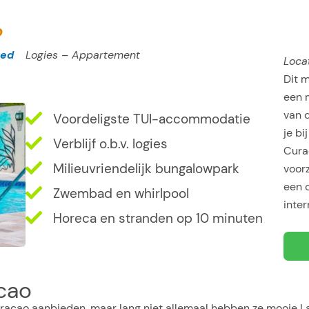
o
oed
Logies – Appartement
Locat
Dit m
een m
van 
Voordeligste TUI-accommodatie
je bi
Verblijf o.b.v. logies
Curac
Milieuvriendelijk bungalowpark
voorz
een 
Zwembad en whirlpool
inter
Horeca en stranden op 10 minuten
cao
Curacao aanbieden, maar lang niet allemaal hebben ze mooie L