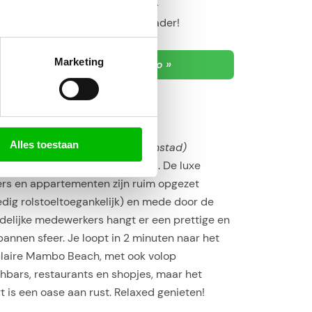
cao heeft een hele goede prijs-
teitverhouding, zeker een aanrader!
Marketing
Bekijk The Ritz Curaçao »
Alles toestaan
tie: Mambo Beach
(oost Willemstad)
t flink verbouwd en uitgebreid. De luxe
rs en appartementen zijn ruim opgezet
edig rolstoeltoegankelijk) en mede door de
ndelijke medewerkers hangt er een prettige en
annen sfeer. Je loopt in 2 minuten naar het
laire Mambo Beach, met ook volop
hbars, restaurants en shopjes, maar het
t is een oase aan rust. Relaxed genieten!