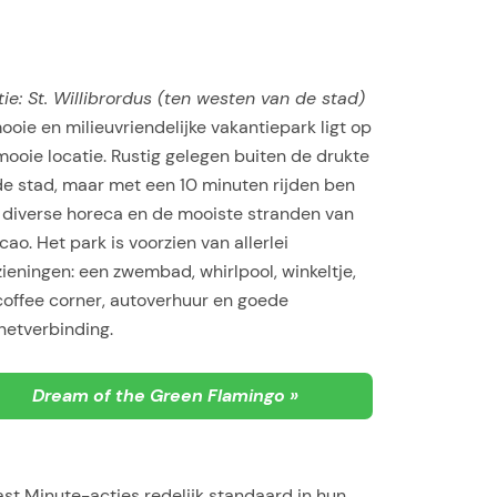
ie: St. Willibrordus (ten westen van de stad)
ooie en milieuvriendelijke vakantiepark ligt op
ooie locatie. Rustig gelegen buiten de drukte
de stad, maar met een 10 minuten rijden ben
j diverse horeca en de mooiste stranden van
ao. Het park is voorzien van allerlei
ieningen: een zwembad, whirlpool, winkeltje,
coffee corner, autoverhuur en goede
netverbinding.
Dream of the Green Flamingo »
ast Minute-acties redelijk standaard in hun