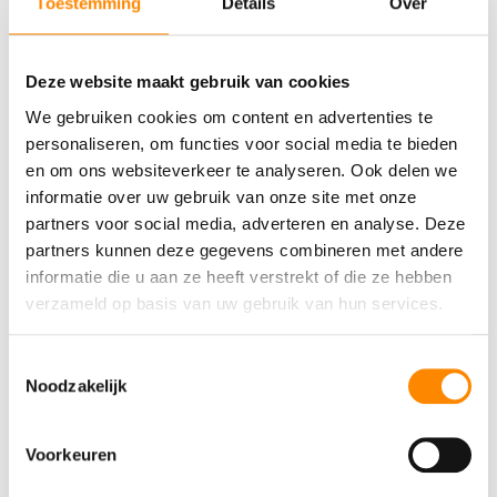
Hoe leuk! Je stapt in een boot die geheel doorzichtig is.
Toestemming
Details
Over
Zie de vissen onder je doorgaan, of duik zelf onder de
boot door en zie de verbaasde gezichten van de gasten
Deze website maakt gebruik van cookies
aan boord.
We gebruiken cookies om content en advertenties te
personaliseren, om functies voor social media te bieden
Glasbodem boot
en om ons websiteverkeer te analyseren. Ook delen we
informatie over uw gebruik van onze site met onze
partners voor social media, adverteren en analyse. Deze
Sloep varen (zelf sturen)
partners kunnen deze gegevens combineren met andere
informatie die u aan ze heeft verstrekt of die ze hebben
verzameld op basis van uw gebruik van hun services.
Toestemmingsselectie
Noodzakelijk
Voorkeuren