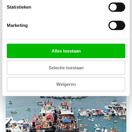
Statistieken
Heerlijk relaxed zelf sturen op deze luxe sloep. Geniet
Marketing
op het Spaanse Water en jij bent zelf de kapitein. Luxe
en genieten, uit te breiden met sushi.
Alles toestaan
Sloep varen
Selectie toestaan
Fuikdag
Weigeren