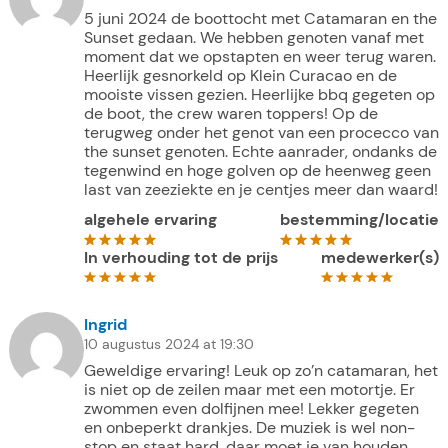
5 juni 2024 de boottocht met Catamaran en the
Sunset gedaan. We hebben genoten vanaf met
moment dat we opstapten en weer terug waren.
Heerlijk gesnorkeld op Klein Curacao en de
mooiste vissen gezien. Heerlijke bbq gegeten op
de boot, the crew waren toppers! Op de
terugweg onder het genot van een procecco van
the sunset genoten. Echte aanrader, ondanks de
tegenwind en hoge golven op de heenweg geen
last van zeeziekte en je centjes meer dan waard!
algehele ervaring
bestemming/locatie
In verhouding tot de prijs
medewerker(s)
Ingrid
10 augustus 2024 at 19:30
Geweldige ervaring! Leuk op zo’n catamaran, het
is niet op de zeilen maar met een motortje. Er
zwommen even dolfijnen mee! Lekker gegeten
en onbeperkt drankjes. De muziek is wel non-
stop en staat hard, daar moet je van houden.