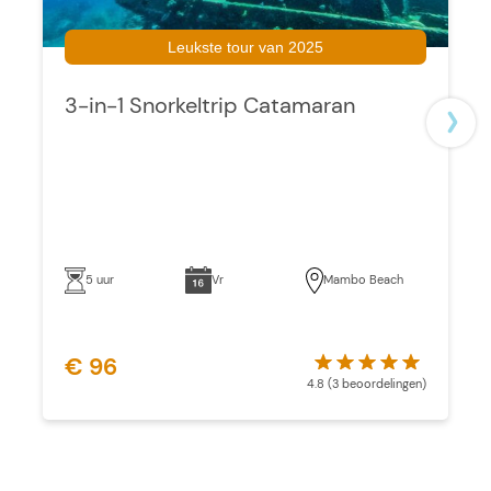
Leukste tour van 2025
3-in-1 Snorkeltrip Catamaran
5 uur
Vr
Mambo Beach
€ 96
4.8 (3 beoordelingen)