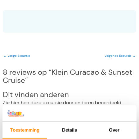
←
Vorige Excursie
Volgende Excursie
→
8 reviews op “Klein Curacao & Sunset
Cruise”
Dit vinden anderen
Zie hier hoe deze excursie door anderen beoordeeld
wordt. Heb jij de excursie ook gedaan, dan hopen we dat je
een review wilt achterlaten. Geef je geen 5 sterren? Dat
mag uiteraard, maar geef dan aan op welk vlak we kunnen
Toestemming
Details
Over
verbeteren. Weet je geen verbeterpunten, dan zijn we blij