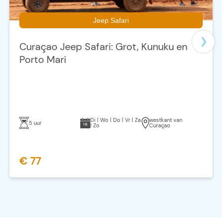
Jeep Safari
Curaçao Jeep Safari: Grot, Kunuku en
Porto Mari
Di | Wo | Do | Vr | Za
westkant van
5 uur
| Zo
Curaçao
€ 77