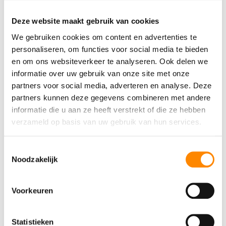
met je 5 sterren-beoordeling.
Deze website maakt gebruik van cookies
algehele ervaring
4.8
/
5
We gebruiken cookies om content en advertenties te
bestemming/locatie
personaliseren, om functies voor social media te bieden
In verhouding tot de prijs
en om ons websiteverkeer te analyseren. Ook delen we
sterren
medewerker(s)
informatie over uw gebruik van onze site met onze
partners voor social media, adverteren en analyse. Deze
partners kunnen deze gegevens combineren met andere
Jacko
27 augustus 2025 at 03:55
informatie die u aan ze heeft verstrekt of die ze hebben
verzameld op basis van uw gebruik van hun services.
Hele leuke boottocht naar Klein Curacao
gemaakt.
Enthousiaste crew, en heel veel vissen kunnen
Toestemmingsselectie
zien tijdens het snorkelen bij het eiland. Het eten
Noodzakelijk
was lekker, en we hebben genoten van de
zonsondergang op de terugweg.
algehele ervaring
bestemming/locatie
Voorkeuren
In verhouding tot de prijs
medewerker(s)
Statistieken