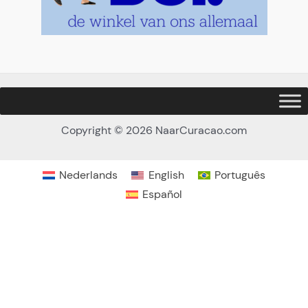
Hoeveel personen (13 jr. of ouder)
*
Copyright © 2026 NaarCuracao.com
Gaan er kinderen mee van 12 jr. of jonger?
*
Nederlands
English
Português
Ja
Español
Nee
Wil je een hotel pickup?
*
€ 17 p.p., kies hieronder jouw opstaplocatie