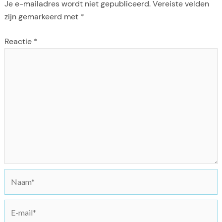
Je e-mailadres wordt niet gepubliceerd.
Vereiste velden
zijn gemarkeerd met
*
Reactie
*
N
a
a
E
m
-