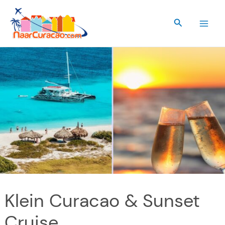
Ga
naar
Zoeken
de
inhoud
Klein Curacao & Sunset
Cruise