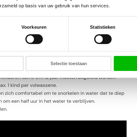
erzameld op basis van uw gebruik van hun services.
e vissen voorbij komen, of zelfs vlak langs je zwemmen.
ren. Kan wel eens gebeuren dat de vissen iets uit je
Voorkeuren
Statistieken
 het programma. De haaien, zoals citroenhaaien en
maakt raam van sterk plexiglas. Daarnaast krijg je uitleg
 alleen spannend is, maar je ook nog wat leert!
n van jouw Animal Encounter (tegen meerprijs).
Selectie toestaan
 Kinderen van 8 t/m 12 jaar moeten begeleid worden
ax. 1 kind per volwassene.
zich comfortabel om te snorkelen in water dat te diep
 om een half uur in het water te verblijven.
len.