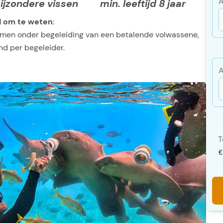
A
ijzondere vissen
min. leeftijd 8 jaar
 om te weten
:
nemen onder begeleiding van een betalende volwassene,
ind per begeleider.
A
T