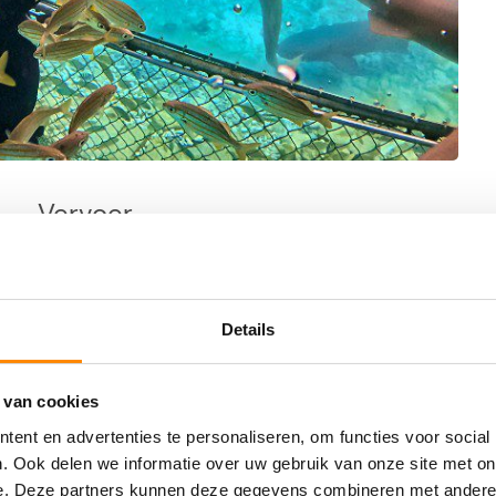
Vervoer
Voor deze excursie wordt geen hotel pickup
aangeboden. Je kunt de huurauto makkelijk
parkeren op het terrein van Mambo Beach
Park
Boulevard (gratis) of tegenover LionsDive Beach
Details
Resort (betaald parkeren).
 van cookies
ent en advertenties te personaliseren, om functies voor social
oepje van max. 10 personen met professionele
. Ook delen we informatie over uw gebruik van onze site met on
 je gaat doen en je krijgt een snorkel en duikbril in
e. Deze partners kunnen deze gegevens combineren met andere i