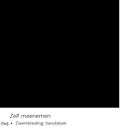
Zelf meenemen
 dag,
Zwemkleding, handdoek