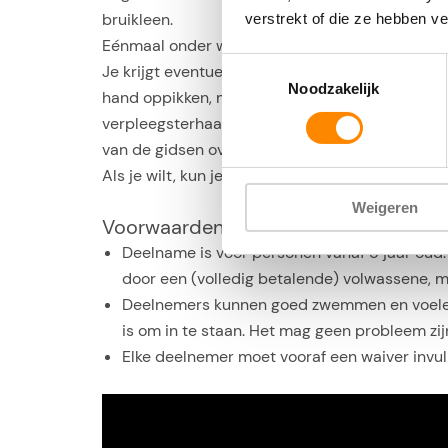
bruikleen.
verstrekt of die ze hebben v
Eénmaal onder water zie je allerlei verschillend
Toestemmingsselectie
Je krijgt eventueel voedsel om de haaien te voe
Noodzakelijk
hand oppikken, maar dat is geen onderdeel van
verpleegsterhaaien, voer je via een speciaal ge
van de gidsen over de vissen, waardoor het niet
Als je wilt, kun je foto’s of video’s laten make
Weigeren
Voorwaarden voor deelname
Deelname is voor personen vanaf 8 jaar oud.
door een (volledig betalende) volwassene, m
Deelnemers kunnen goed zwemmen en voelen 
is om in te staan. Het mag geen probleem zijn
Elke deelnemer moet vooraf een waiver invul