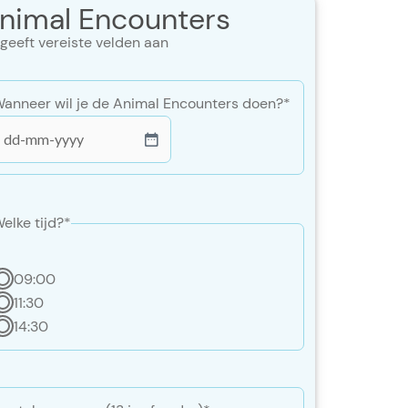
nimal Encounters
 geeft vereiste velden aan
anneer wil je de Animal Encounters doen?
*
DD
ash
MM
ash
elke tijd?
*
JJJ
09:00
11:30
14:30