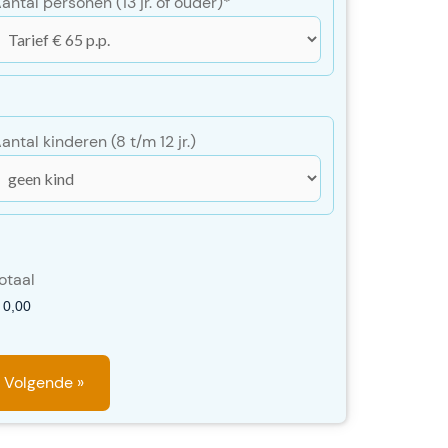
antal personen (13 jr. of ouder)
*
antal kinderen (8 t/m 12 jr.)
otaal