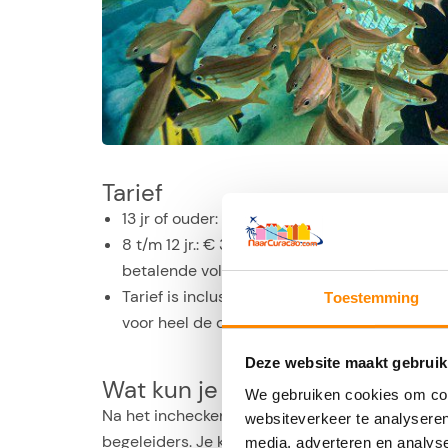
Tarief
13 jr of ouder: € 65 p.p.
8 t/m 12 jr.: € 35 p.p. (+ begeleiding van
betalende volwassene)
Tarief is inclusief toegang tot Sea Aquarium 
Toestemming
voor heel de dag
Deze website maakt gebruik
Wat kun je verwachten
We gebruiken cookies om cont
Na het inchecken wordt je ingedeeld in een gr
websiteverkeer te analyseren
begeleiders. Je krijgt uitleg over de excursie die
media, adverteren en analys