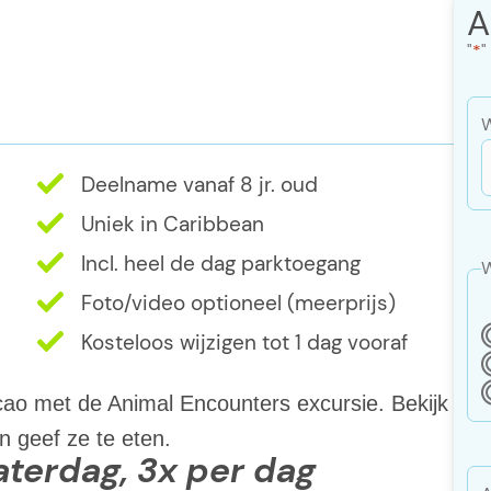
A
"
*
"
W
Deelname vanaf 8 jr. oud
d
Uniek in Caribbean
Incl. heel de dag parktoegang
d
W
J
Foto/video optioneel (meerprijs)
Kosteloos wijzigen tot 1 dag vooraf
ao met de Animal Encounters excursie. Bekijk
n geef ze te eten.
aterdag, 3x per dag