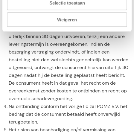
Selectie toestaan
consument aan POMZ B.V. kenbaar heeft gemaakt.
Met inachtneming van hetgeen hierover in artikel 4 van
Weigeren
deze algemene voorwaarden is vermeld, zal POMZ B.V.
geaccepteerde bestellingen met bekwame spoed doch
uiterlijk binnen 30 dagen uitvoeren, tenzij een andere
leveringstermijn is overeengekomen. Indien de
bezorging vertraging ondervindt, of indien een
bestelling niet dan wel slechts gedeeltelijk kan worden
uitgevoerd, ontvangt de consument hiervan uiterlijk 30
dagen nadat hij de bestelling geplaatst heeft bericht.
De consument heeft in dat geval het recht om de
overeenkomst zonder kosten te ontbinden en recht op
eventuele schadevergoeding.
Na ontbinding conform het vorige lid zal POMZ B.V. het
bedrag dat de consument betaald heeft onverwijld
terugbetalen.
Het risico van beschadiging en/of vermissing van