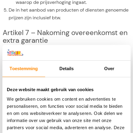
waarop de prijsverhoging ingaat.
De in het aanbod van producten of diensten genoemde
prijzen zijn inclusief btw.
Artikel 7 – Nakoming overeenkomst en
extra garantie
POMZ B.V. staat er voor in dat de producten en/of
diensten voldoen aan de overeenkomst, de in het
aanbod vermelde specificaties, aan de redelijke eisen
Toestemming
Details
Over
van deugdelijkheid en/of bruikbaarheid en de op de
datum van de totstandkoming van de overeenkomst
bestaande wettelijke bepalingen en/of
Deze website maakt gebruik van cookies
overheidsvoorschriften. Indien overeengekomen staat
We gebruiken cookies om content en advertenties te
POMZ B.V. er tevens voor in dat het product geschikt is
personaliseren, om functies voor social media te bieden
voor ander dan normaal gebruik.
en om ons websiteverkeer te analyseren. Ook delen we
Een door POMZ B.V., diens toeleverancier, fabrikant of
informatie over uw gebruik van onze site met onze
importeur verstrekte extra garantie beperkt nimmer de
partners voor social media, adverteren en analyse. Deze
wettelijke rechten en vorderingen die de consument op