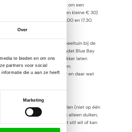
r op het strand een mogelijkheid om een
 te nemen. Al vanaf 55 NAF (een kleine € 30)
gd. Dit kan dagelijks tussen 12.00 en 17.30.
Over
jk voor
kinderen
. Zo zit er een speeltuin bij de
aken van het volleybalveld. Omdat Blue Bay
stig en kun je je kinderen hier lekker laten
 media te bieden en om ons
ze partners voor social
er en je kunt hier mooi snorkelen.
nformatie die u aan ze heeft
rbodige luxe want er liggen hier en daar wat
Marketing
 gaan, je PADI-duikopleiding halen (niet op één
un je gewoon huren. Je kunt niet alleen duiken,
sunsettrip. Kortom; als je niet stil wil of kan