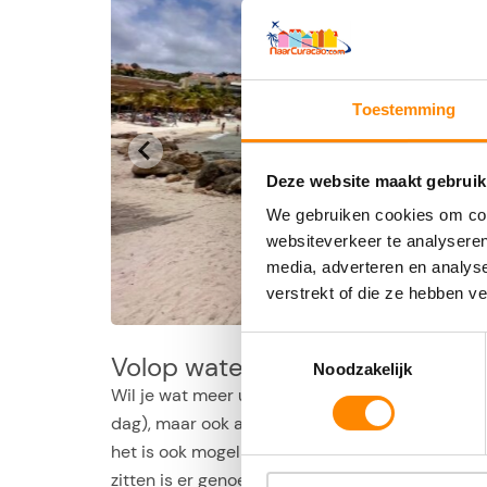
Toestemming
Deze website maakt gebruik
We gebruiken cookies om cont
websiteverkeer te analyseren
media, adverteren en analys
verstrekt of die ze hebben v
Toestemmingsselectie
Volop watersporten
Noodzakelijk
Wil je wat meer uitdaging dan snorkelen? Dan ku
dag), maar ook als ervaren duiker kun je mee op 
het is ook mogelijk om te kayakken, wakeboarden,
zitten is er genoeg te doen bij Blue Bay Beach.