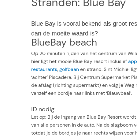
Stranden: Blue Bay
Blue Bay is vooral bekend als groot re
dan de moeite waard is?
BlueBay beach
Op 20 minuten rijden van het centrum van Wille
hier ligt het mooie Blue Bay resort inclusief
app
restaurants
,
golfbaan
en strand. Sint Michiel li
‘achter’ Piscadera. Bij Centrum Supermarket Pi
de afslag (richting supermarkt) en volg je Weg n
vanzelf een bordje naar links met ‘Blauwbaai’.
ID nodig
Let op: Bij de ingang van Blue Bay Resort word
van alle personen in de auto. Na de slagboom vo
totdat je de bordjes je naar rechts wijzen voor h