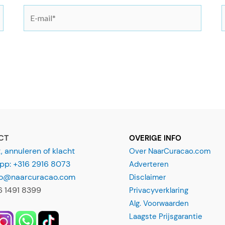
E
-
i
m
t
a
i
l
*
CT
OVERIGE INFO
 annuleren of klacht
Over NaarCuracao.com
p: +316 2916 8073
Adverteren
nfo@naarcuracao.com
Disclaimer
16 1491 8399
Privacyverklaring
Alg. Voorwaarden
Laagste Prijsgarantie