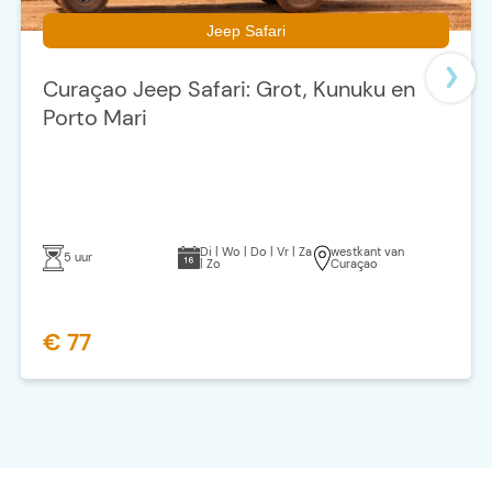
Jeep Safari
Curaçao Jeep Safari: Grot, Kunuku en
Porto Mari
Di | Wo | Do | Vr | Za
westkant van
5 uur
| Zo
Curaçao
€ 77