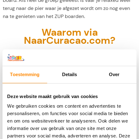
board. Als heel de groep geweest is vaar je relaxed weer
terug naar de pier waar je afgezet wordt om zo nog even
na te genieten van het ZUP boarden.
Waarom via
NaarCuracao.com?
Bij reservering alleen aanbetaling
Beste service, laagste prijs
Toestemming
Details
Over
4,8 sterren op Trustpilot
Ook leuk om te doen:
Deze website maakt gebruik van cookies
We gebruiken cookies om content en advertenties te
personaliseren, om functies voor social media te bieden
en om ons websiteverkeer te analyseren. Ook delen we
informatie over uw gebruik van onze site met onze
partners voor social media, adverteren en analyse. Deze