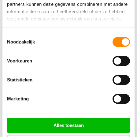
partners kunnen deze gegevens combineren met andere
informatie die u aan ze heeft verstrekt of die ze hebben
verzameld op basis van uw gebruik van hun services.
Gewoon proberen
Toestemmingsselectie
Noodzakelijk
Duiken – Introductieduik
Voorkeuren
Statistieken
Elke dag
1,5 uur
2 locaties
mogelijk
Marketing
€ 94
Alles toestaan