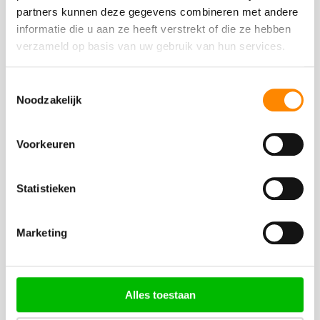
partners kunnen deze gegevens combineren met andere
informatie die u aan ze heeft verstrekt of die ze hebben
CONTACT
verzameld op basis van uw gebruik van hun services.
Contact, annuleren of klacht
WhatsApp: +316 2916 8073
Toestemmingsselectie
mail: info@naarcuracao.com
Noodzakelijk
Tel.: +316 1491 8399
Voorkeuren
Statistieken
OVERIGE INFO
Over NaarCuracao.com
Marketing
Adverteren
Disclaimer
Privacyverklaring
Alles toestaan
Alg. Voorwaarden