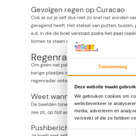
Gevolgen regen op Curacao
Ook al zul je zelf dus niet zo snel nat worden
geregend heeft. Het stelsel van putten, buizen, 
e.d. in die de boel verstopt zodra het gaat reg
komen te staan na een paar flinke buien.
Regenradar Curacao, ein
Om geen nat pak te krijgen, kijkt in Nederland 
Toestemming
karige plaatjes op internet, zonder beweging of
regenradar ontwikkeld om alle buien goed in be
Deze website maakt gebruik
Weet wanneer en waar de regen
We gebruiken cookies om cont
websiteverkeer te analyseren
De beelden tonen natuurlijk de buien van dit m
media, adverteren en analys
zee zit, op tijd aankomen. Handig als je nog eve
verstrekt of die ze hebben v
Pushbericht bij regen
Toestemmingsselectie
Je hoeft niet zelf naar de Regenradar te kijken 