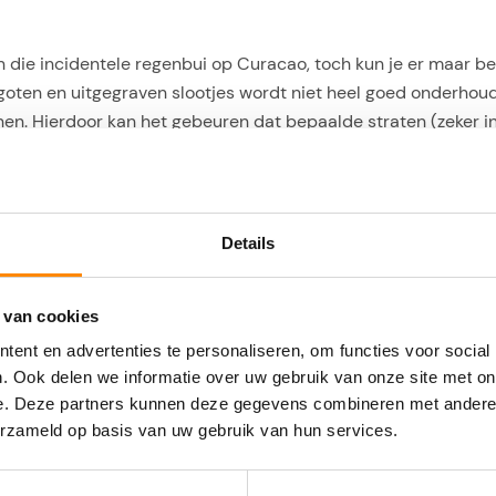
 van die incidentele regenbui op Curacao, toch kun je er maar
goten en uitgegraven slootjes wordt niet heel goed onderhouden.
enen. Hierdoor kan het gebeuren dat bepaalde straten (zeker i
delijk!
iedereen naar een Regenradar. Voor Curacao was dat tot voor k
Details
 andere functies.
Weerplaza
heeft daarom speciaal voor Cura
eld te brengen.
 van cookies
 valt
ent en advertenties te personaliseren, om functies voor social
. Ook delen we informatie over uw gebruik van onze site met on
oment, maar ook waar de regen in de komende 2 uur naar toe t
e. Deze partners kunnen deze gegevens combineren met andere i
n snel ergens naar toe wilt!
erzameld op basis van uw gebruik van hun services.
om tijdig te weten dat het gaat regenen. In de
Weerplaza app