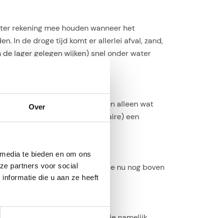
 beter rekening mee houden wanneer het
 In de droge tijd komt er allerlei afval, zand,
n de lager gelegen wijken) snel onder water
ort niet goed mogelijk. Er waren alleen wat
Over
cao (en ook voor Aruba en Bonaire) een
 media te bieden en om ons
ze partners voor social
rekt. Zo zie je dus ook regen die nu nog boven
nformatie die u aan ze heeft
(voor
Android
en
iPhone
) krijgt je namelijk