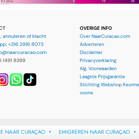
CT
OVERIGE INFO
 annuleren of klacht
Over NaarCuracao.com
p: +316 2916 8073
Adverteren
nfo@naarcuracao.com
Disclaimer
16 1491 8399
Privacyverklaring
Alg. Voorwaarden
Laagste Prijsgarantie
Stichting Webshop Keurme
voorw.
IE NAAR CURAÇAO
EMIGREREN NAAR CURAÇAO