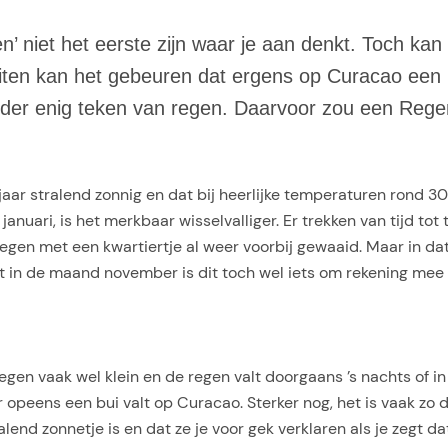
n’ niet het eerste zijn waar je aan denkt. Toch kan
uiten kan het gebeuren dat ergens op Curacao een r
der enig teken van regen. Daarvoor zou een Regenr
jaar stralend zonnig en dat bij heerlijke temperaturen rond 
nuari, is het merkbaar wisselvalliger. Er trekken van tijd tot 
 regen met een kwartiertje al weer voorbij gewaaid. Maar in dat
lt in de maand november is dit toch wel iets om rekening mee
egen vaak wel klein en de regen valt doorgaans ’s nachts of i
er opeens een bui valt op Curacao. Sterker nog, het is vaak zo
end zonnetje is en dat ze je voor gek verklaren als je zegt da