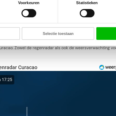
Voorkeuren
Statistieken
weer dreigt. Ook dat is echt nieuw voor het Caribisch gebied.
oid
We
Selectie toestaan
uracao
 Curacao. Zowel de regenradar als ook de weersverwachting v