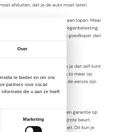
moet afsluiten, dat je de auto moet laten
ke maand weer, dus dat kan op gaan lopen. Maar
ijkse huurtermijn: verzekering, wegenbelasting,
aar die is gelukkig bijna de helft goedkoper dan
Over
eparatie nodig hebben, dus als je dat zelf kunt
at lang niet alle auto-onderdelen zo maar op
 media te bieden en om ons
f aan wilt sleutelen. Je zult niet de eerste zijn
ze partners voor social
nformatie die u aan ze heeft
uto’s niet opknapt en er ook geen garantie op
binnen 50 km al toe is aan een grote beurt.
Marketing
er of de airco het nog goed doet. Dit kun je