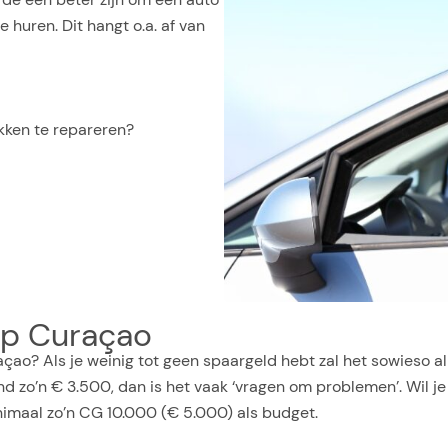
e huren. Dit hangt o.a. af van
kken te repareren?
 op Curaçao
raçao? Als je weinig tot geen spaargeld hebt zal het sowieso a
 zo’n € 3.500, dan is het vaak ‘vragen om problemen’. Wil j
inimaal zo’n CG 10.000 (€ 5.000) als budget.