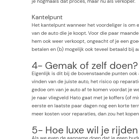
je nogmaals dat proces, maar nu als verkoper.
Kantelpunt
Het kantelpunt wanneer het voordeliger is om een 
van de auto die je koopt. Voor die paar maanden 
hem ook weer verkoopt, ongeacht of je een goedk
betalen en (b) mogelijk ook teveel betaald bij a
4- Gemak of zelf doen?
Eigenlijk is dit bij de bovenstaande punten ook
vinden van de juiste auto, het risico op reparat
gedoe om van je auto af te komen voordat je w
je naar vliegveld Hato gaat met je koffers (of m
eerste en laatste paar dagen nog een korte termi
meer kosten voor reparaties, dan zou het kopen
5- Hoe luxe wil je rijden
Als we even de aanname doen dat je geen budge