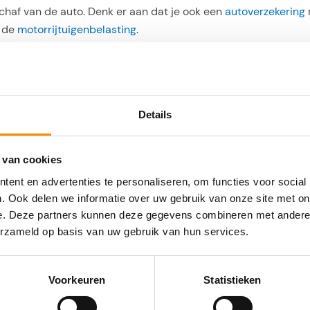
schaf van de auto. Denk er aan dat je ook een
autoverzekering
n de
motorrijtuigenbelasting
.
raçao, dan betaal je rond de CG 1.000 (€ 500) per maand. El
vaak nog redelijk nieuw) en uiteraard zit alles in die maandel
lp. Het enige dat je zelf nog moet betalen is de brandstof, m
Details
to
unnen repareren? Weet dat op Curaçao auto’s wat sneller een r
 van cookies
kan doen, dan scheelt dat weer in de kosten. Denk er wel aan d
ent en advertenties te personaliseren, om functies voor social
ale garages
zijn van het automerk dat je wilt kopen als je er zel
. Ook delen we informatie over uw gebruik van onze site met on
 specifiek auto-onderdeel.
e. Deze partners kunnen deze gegevens combineren met andere i
erzameld op basis van uw gebruik van hun services.
dehands auto koopt op Curaçao bij een handelaar, dat hij de a
koopt die direct al niet door de APK keuring zou komen of die 
Voorkeuren
Statistieken
van de banden (autobanden slijten snel op Curaçao) en controle