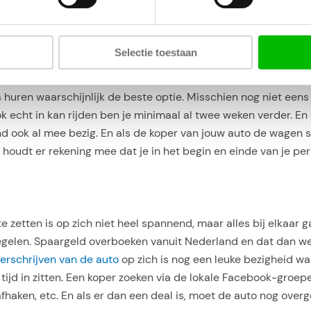
kement is weer een argument om de prijs lager te krijgen.
Curaçao
Selectie toestaan
 ook mee in de afweging om een auto te kopen of voor lange te
auto te kopen. Of beter gezegd, hoe minder interessant het w
 huren waarschijnlijk de beste optie. Misschien nog niet eens
k echt in kan rijden ben je minimaal al twee weken verder. En 
d ook al mee bezig. En als de koper van jouw auto de wagen s
houdt er rekening mee dat je in het begin en einde van je pe
zetten is op zich niet heel spannend, maar alles bij elkaar gaa
regelen. Spaargeld overboeken vanuit Nederland en dat dan wee
erschrijven van de auto
op zich is nog een leuke bezigheid wa
 tijd in zitten. Een koper zoeken via de lokale Facebook-groe
afhaken, etc. En als er dan een deal is, moet de auto nog ov