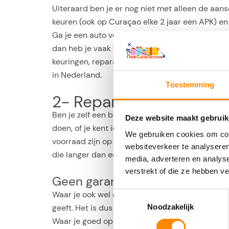
Uiteraard ben je er nog niet met alleen de aan
keuren (ook op Curaçao elke 2 jaar een APK) e
Ga je een auto voor lange termijn huren op Cu
dan heb je vaak wel een auto in prima conditie (
keuringen, reparaties en meestal ook wel pechhu
in Nederland.
Toestemming
2- Reparaties aan je au
Ben je zelf een beetje handig om een auto te k
Deze website maakt gebruik
doen, of je kent iemand die dit gratis voor je 
We gebruiken cookies om cont
voorraad zijn op Curaçao. Check eerst of er
lok
websiteverkeer te analyseren
die langer dan een maand moet wachten op een
media, adverteren en analys
verstrekt of die ze hebben v
Geen garantie!
Waar je ook wel op moet letten als je een twee
Toestemmingsselectie
geeft. Het is dus goed mogelijk dat je een auto 
Noodzakelijk
Waar je goed op moet letten zijn o.a. de staat 