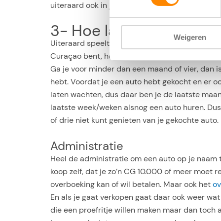
uiteraard ook in je voordeel gebruiken: Elk man
3- Hoe lang ben je op 
Weigeren
Uiteraard speelt de tijd die je op Curaçao bent
Curaçao bent, hoe interessanter het is om een 
Ga je voor minder dan een maand of vier, dan is
hebt. Voordat je een auto hebt gekocht en er oo
laten wachten, dus daar ben je de laatste maan
laatste week/weken alsnog een auto huren. Dus 
of drie niet kunt genieten van je gekochte auto.
Administratie
Heel de administratie om een auto op je naam te 
koop zelf, dat je zo’n CG 10.000 of meer moet 
overboeking kan of wil betalen. Maar ook het
ov
En als je gaat verkopen gaat daar ook weer wat
die een proefritje willen maken maar dan toch 