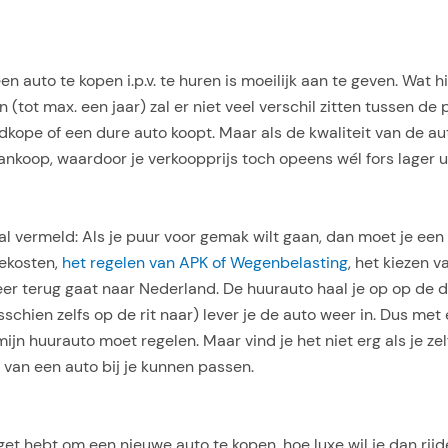
auto te kopen i.p.v. te huren is moeilijk aan te geven. Wat hier
(tot max. een jaar) zal er niet veel verschil zitten tussen de
ope of een dure auto koopt. Maar als de kwaliteit van de aut
ankoop, waardoor je verkoopprijs toch opeens wél fors lager ui
 al vermeld: Als je puur voor gemak wilt gaan, dan moet je ee
iekosten,
het regelen van APK of Wegenbelasting
, het kiezen v
eer terug gaat naar Nederland. De huurauto haal je op op de 
isschien zelfs op de rit naar) lever je de auto weer in. Dus me
jn huurauto moet regelen. Maar vind je het niet erg als je zelf
 van een auto bij je kunnen passen.
t hebt om een nieuwe auto te kopen, hoe luxe wil je dan rijd