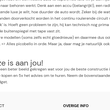
nog naar behoren werkt. Denk aan een accu (belangrijk!), een 
ende luxe je wilt, hoe duurder de auto wordt. Zeker bij de wat
den doorverkocht worden in het continu roulerende circuit va
 is. Hoeft geen probleem te zijn, hij kan technisch nog prima 
e buitenspiegel met tape vast zit.
ere modellen (soms zelfs echt gloednieuw) en daarmee dus oo
c. => Alles picobello in orde. Maar ja, daar mag je natuurlijk oo
e is aan jou!
en beter beeld gekregen wat voor jou de beste constructie i
te kopen en 5x het advies om te huren. Neem de bovenstaande 
dget.
CT
OVERIGE INFO