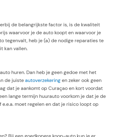
bij de belangrijkste factor is, is de kwaliteit
 prijs waarvoor je de auto koopt en waarvoor je
o tegenvalt, heb je (a) de nodige reparaties te
t kan vallen.
n auto huren. Dan heb je geen gedoe met het
an de juiste
autoverzekering
en zeker ook geen
dag dat je aankomt op Curaçao en kort voordat
t een lange termijn huurauto voorkom je dat je de
 e.e.a. moet regelen en dat je risico loopt op
en? Bij een goedkopere koop-auto kun je er