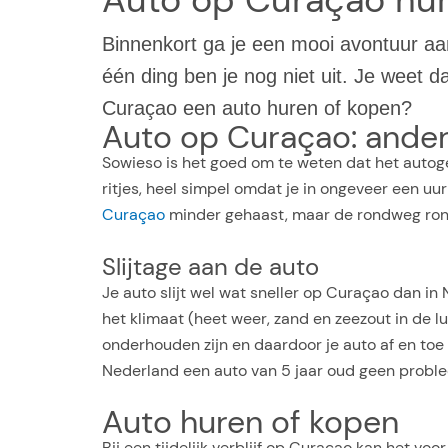
Binnenkort ga je een mooi avontuur aan
één ding ben je nog niet uit. Je weet 
Curaçao een auto huren of kopen?
Auto op Curaçao: ander
Sowieso is het goed om te weten dat het autoge
ritjes, heel simpel omdat je in ongeveer een uur 
Curaçao
minder gehaast, maar de rondweg rond 
Slijtage aan de auto
Je auto slijt wel wat sneller op Curaçao dan in
het klimaat (heet weer, zand en zeezout in de l
onderhouden zijn en daardoor je auto af en toe
Nederland een auto van 5 jaar oud geen problee
Auto huren of kopen
Bij een tijdelijk verblijf op Curaçao kan het vo