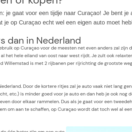
: je gaat voor een tijdje naar Curaçao! Je bent je
dat je op Curaçao echt wel een eigen auto moet hebb
s dan in Nederland
bruik op Curaçao voor de meesten net even anders zal zijn da
al het hele eiland van oost naar west rijdt. Je zult ook relaxte
Willemstad is met 2 rijbanen per rijrichting de grootste weg
 Nederland. Door de kortere ritjes zal je auto vaak niet lang 
ucht, etc.) is minder goed voor je auto en dan heb je ook nog
 even door elkaar rammelen. Dus als je gaat voor een tweedeh
m om aan te schaffen, op Curaçao wordt dat toch wel al een 
or de één beter zijn om een auto