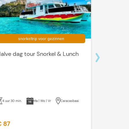
snorkeltrip voor gezinnen
10
alve dag tour Snorkel & Lunch
Klein Cur
7 uur
4 uur 30 min.
Ma | Wo | Vr
Caracasbaai
€ 87
€ 184