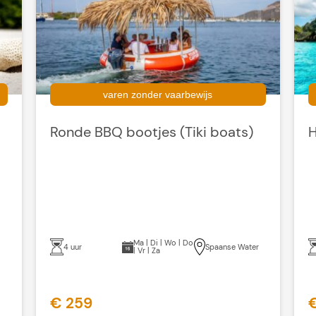
varen zonder vaarbewijs
Ronde BBQ bootjes (Tiki boats)
H
Ma | Di | Wo | Do
4 uur
Spaanse Water
| Vr | Za
€ 259