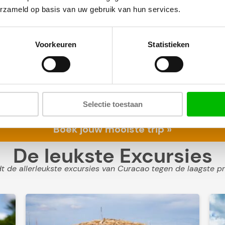
erzameld op basis van uw gebruik van hun services.
Voorkeuren
Statistieken
 heb je eigenlijk maar 2 keuzes: of je gaat beach hoppen rich
Selectie toestaan
boottrip past het beste bij jou? We geven de verschillen en t
Boek jouw mooiste trip »
De leukste Excursies
 de allerleukste excursies van Curacao tegen de laagste pr