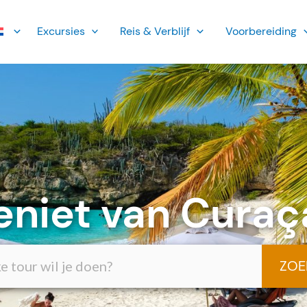
Ex­cursies
Reis & Verblijf
Voorbereiding
eniet van Curaç