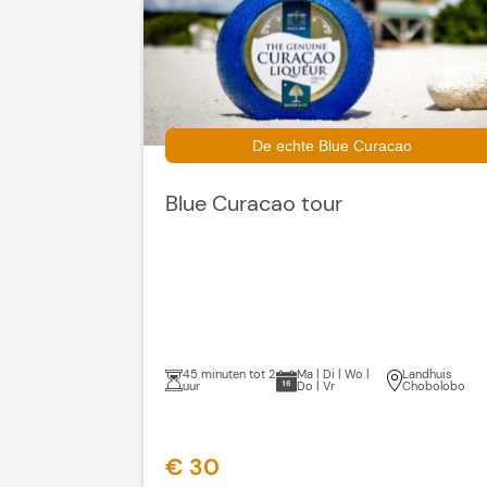
De echte Blue Curacao
Blue Curacao tour
45 minuten tot 2
Ma | Di | Wo |
Landhuis
uur
Do | Vr
Chobolobo
€ 30