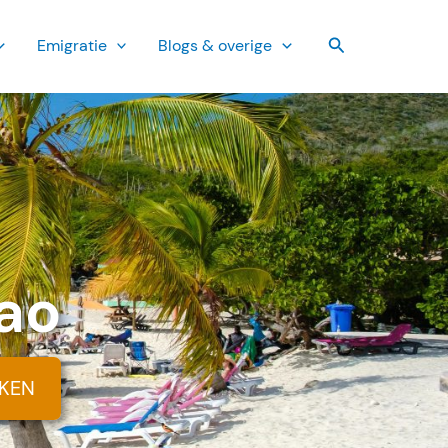
Zoeken
Emi­gratie
Blogs & overige
ao