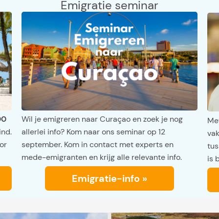
Emigratie seminar
00
Wil je emigreren naar Curaçao en zoek je nog
Met
ind.
allerlei info? Kom naar ons seminar op 12
vak
or
september. Kom in contact met experts en
tus
mede-emigranten en krijg alle relevante info.
is 
Emigratie-info »