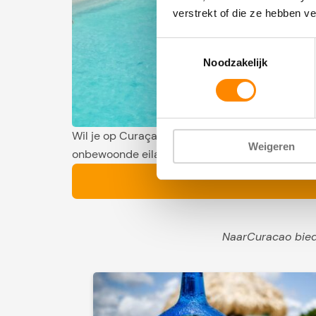
verstrekt of die ze hebben v
Toestemmingsselectie
Noodzakelijk
Wil je op Curaçao een mooie boottrip maken dan
Weigeren
onbewoonde eilandje Klein Curaçao. Maar welke 
NaarCuracao biedt