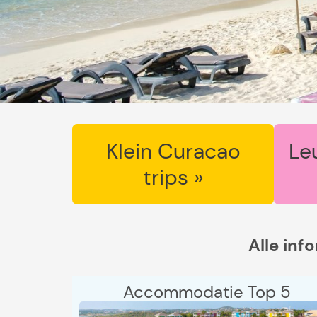
Klein Curacao
Le
trips »
Alle inf
Accommodatie Top 5