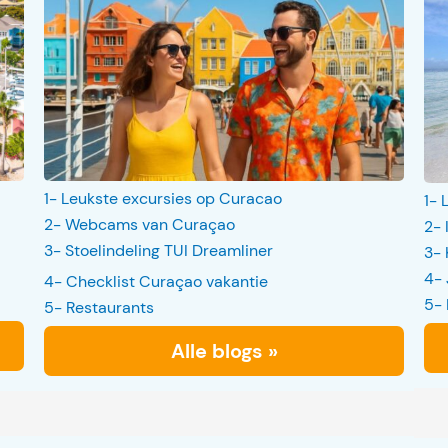
1- Leukste excursies op Curacao
1- 
2- Webcams van Curaçao
2- 
3- Stoelindeling TUI Dreamliner
3- 
4- 
4- Checklist Curaçao vakantie
5- 
5- Restaurants
Alle blogs »