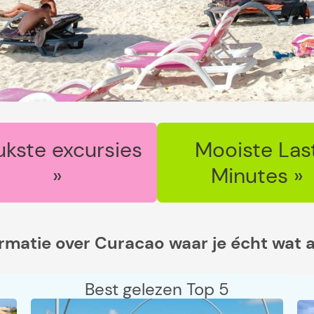
ukste excursies
Mooiste Las
»
Minutes »
ormatie over Curacao waar je écht wat 
Best gelezen Top 5