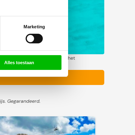
Marketing
ting Westcoast of je gaat naar het
Alles toestaan
ips.
ijs. Gegarandeerd.