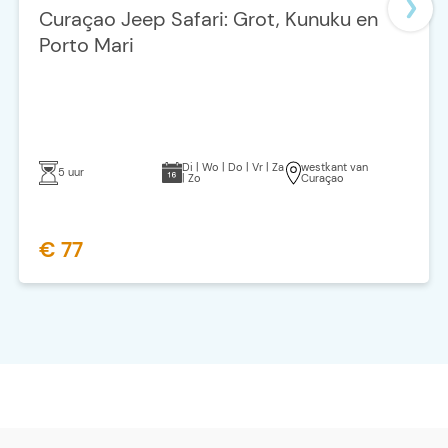
Curaçao Jeep Safari: Grot, Kunuku en
Porto Mari
Di | Wo | Do | Vr | Za
westkant van
5 uur
| Zo
Curaçao
€ 77