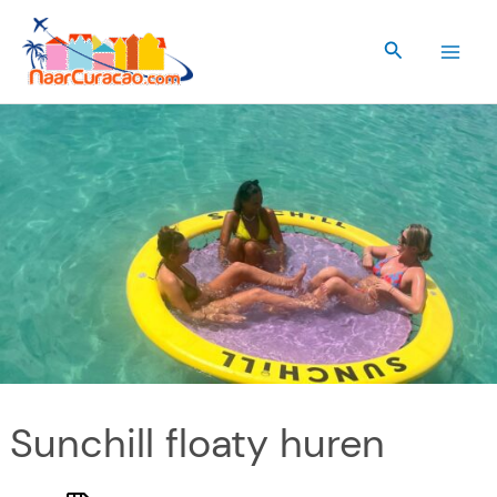
Ga
naar
Zoeken
de
inhoud
Sunchill floaty huren