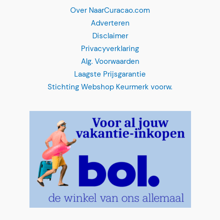
Over NaarCuracao.com
Adverteren
Disclaimer
Privacyverklaring
Alg. Voorwaarden
Laagste Prijsgarantie
Stichting Webshop Keurmerk voorw.
Sunchill huren
"
*
" geeft vereiste velden aan
Hoeveel dagen Sunchill huren?
*
Wanneer wil je de Sunchill huren?
*