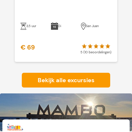
3,5 uur
Di
San Juan
€ 69
€
5 (10 beoordelingen)
Bekijk alle excursies