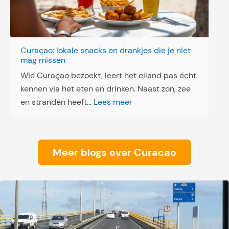
e
n
:
D
Curaçao: lokale snacks en drankjes die je niet
i
mag missen
r
Wie Curaçao bezoekt, leert het eiland pas écht
e
kennen via het eten en drinken. Naast zon, zee
c
:
en stranden heeft…
Lees meer
t
C
e
u
u
r
Meer blogs over Curacao
r
a
s
ç
b
a
a
o
a
:
i
l