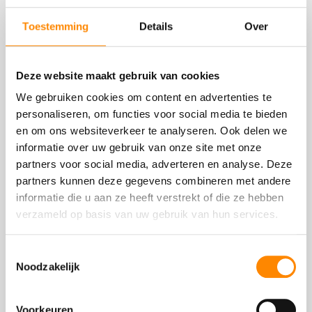
Blogs
Toestemming
Details
Over
Deze website maakt gebruik van cookies
We gebruiken cookies om content en advertenties te
personaliseren, om functies voor social media te bieden
en om ons websiteverkeer te analyseren. Ook delen we
informatie over uw gebruik van onze site met onze
partners voor social media, adverteren en analyse. Deze
partners kunnen deze gegevens combineren met andere
informatie die u aan ze heeft verstrekt of die ze hebben
Betalen met Euro op Curaçao, kan dat?
verzameld op basis van uw gebruik van hun services.
We krijgen regelmatig de vraag over cash kunt
betalen met Euro’s op Curaçao. Maar kan dat
Toestemmingsselectie
eigenlijk wel?
Noodzakelijk
Voorkeuren