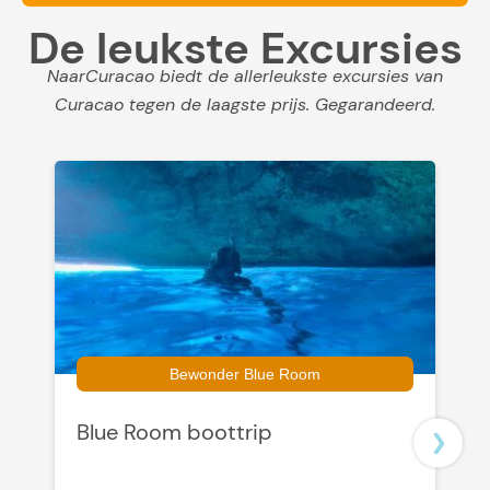
De leukste Excursies
NaarCuracao biedt de allerleukste excursies van
Curacao tegen de laagste prijs. Gegarandeerd.
Bewonder Blue Room
Blue Room boottrip
K