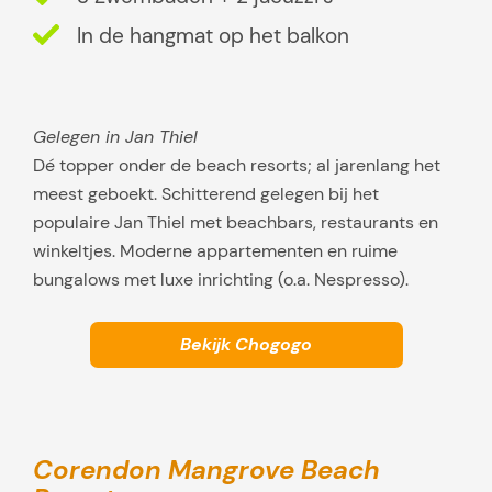
s
In de hangmat op het balkon
s
e
n
Gelegen in Jan Thiel
Dé topper onder de beach resorts; al jarenlang het
meest geboekt. Schitterend gelegen bij het
populaire Jan Thiel met beachbars, restaurants en
winkeltjes. Moderne appartementen en ruime
bungalows met luxe inrichting (o.a. Nespresso).
Bekijk Chogogo
Corendon Mangrove Beach