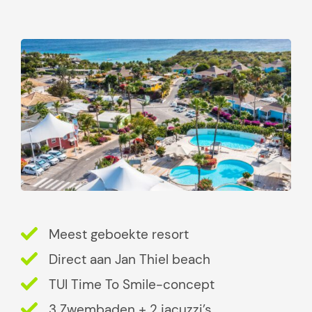
k
j
e
s
d
i
e
j
e
n
i
e
t
Meest geboekte resort
m
a
Direct aan Jan Thiel beach
g
TUI Time To Smile-concept
m
3 Zwembaden + 2 jacuzzi’s
i