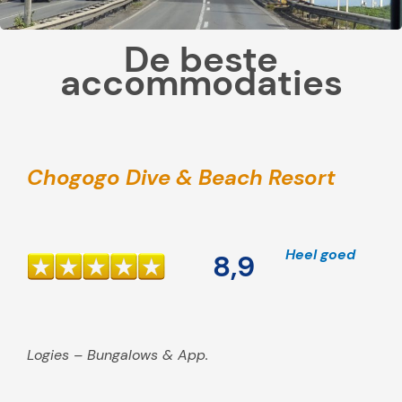
o
k
De beste
a
accommodaties
l
e
s
n
a
Chogogo Dive & Beach Resort
c
k
s
Heel goed
8,9
e
n
d
r
Logies – Bungalows & App.
a
n