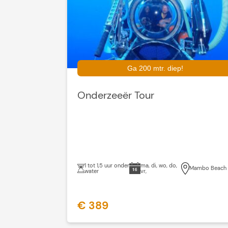
Ga 200 mtr. diep!
Onderzeeër Tour
1 tot 1,5 uur onder
ma, di, wo, do,
Mambo Beach
water
vr,
€ 389