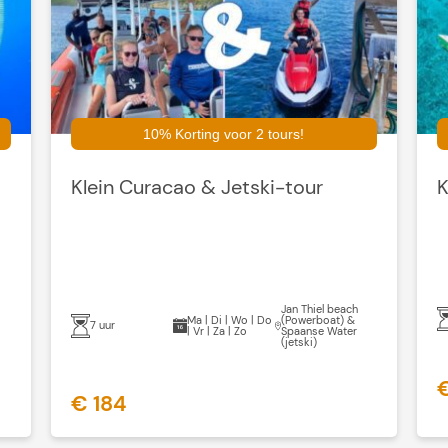
10% Korting voor 2 tours!
Klein Curacao & Jetski-tour
K
Jan Thiel beach
Ma | Di | Wo | Do
(Powerboat) &
7 uur
| Vr | Za | Zo
Spaanse Water
(jetski)
€
€ 184