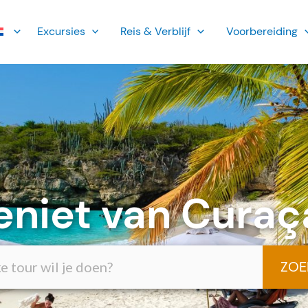
Ex­cursies
Reis & Verblijf
Voorbereiding
eniet van Curaç