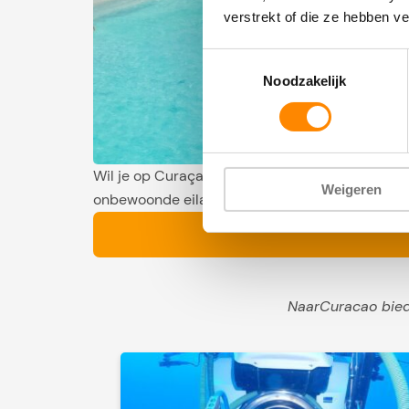
verstrekt of die ze hebben v
Toestemmingsselectie
Noodzakelijk
Wil je op Curaçao een mooie boottrip maken dan
Weigeren
onbewoonde eilandje Klein Curaçao. Maar welke 
NaarCuracao biedt