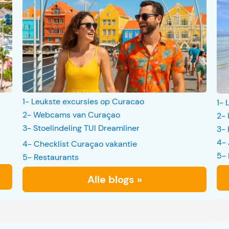
1- Leukste excursies op Curacao
1- 
2- Webcams van Curaçao
2- 
3- Stoelindeling TUI Dreamliner
3- 
4- 
4- Checklist Curaçao vakantie
5- 
5- Restaurants
Alle blogs »