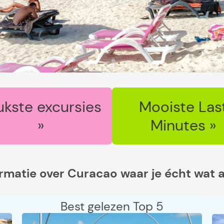
ukste excursies
Mooiste Las
»
Minutes »
ormatie over Curacao waar je écht wat 
Best gelezen Top 5