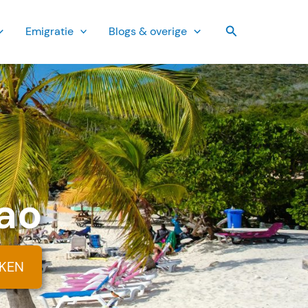
Zoeken
Emi­gratie
Blogs & overige
ao