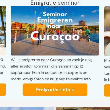
Emigratie seminar
00
Wil je emigreren naar Curaçao en zoek je nog
Met
ind.
allerlei info? Kom naar ons seminar op 12
vak
or
september. Kom in contact met experts en
tus
mede-emigranten en krijg alle relevante info.
is 
Emigratie-info »