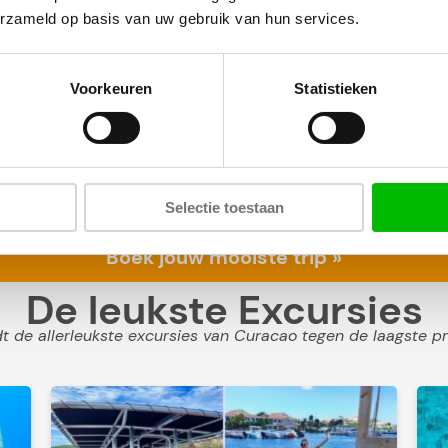
erzameld op basis van uw gebruik van hun services.
Voorkeuren
Statistieken
 heb je eigenlijk maar 2 keuzes: of je gaat beach hoppen rich
Selectie toestaan
boottrip past het beste bij jou? We geven de verschillen en t
Boek jouw mooiste trip »
De leukste Excursies
 de allerleukste excursies van Curacao tegen de laagste pr