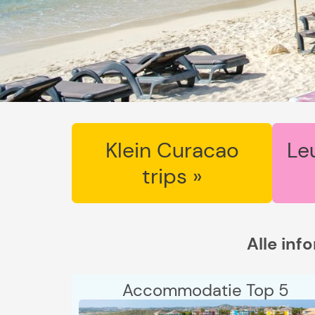
Klein Curacao
Le
trips »
Alle inf
Accommodatie Top 5