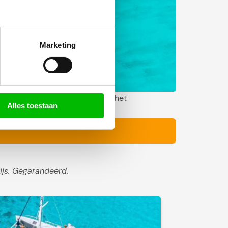
Marketing
ting Westcoast of je gaat naar het
Alles toestaan
ips.
ijs. Gegarandeerd.