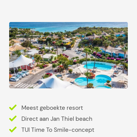
k
j
e
s
d
i
e
j
e
n
i
e
t
Meest geboekte resort
m
a
Direct aan Jan Thiel beach
g
TUI Time To Smile-concept
m