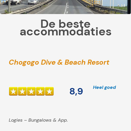
o
k
De beste
a
accommodaties
l
e
s
n
a
Chogogo Dive & Beach Resort
c
k
s
Heel goed
8,9
e
n
d
r
Logies – Bungalows & App.
a
n