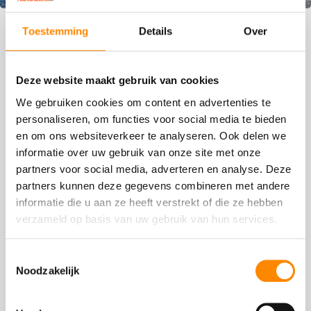
Blogs
Toestemming
Details
Over
Deze website maakt gebruik van cookies
We gebruiken cookies om content en advertenties te
personaliseren, om functies voor social media te bieden
en om ons websiteverkeer te analyseren. Ook delen we
informatie over uw gebruik van onze site met onze
partners voor social media, adverteren en analyse. Deze
partners kunnen deze gegevens combineren met andere
informatie die u aan ze heeft verstrekt of die ze hebben
Betalen met Euro op Curaçao, kan dat?
verzameld op basis van uw gebruik van hun services.
We krijgen regelmatig de vraag over cash kunt
betalen met Euro’s op Curaçao. Maar kan dat
Toestemmingsselectie
Noodzakelijk
eigenlijk wel?