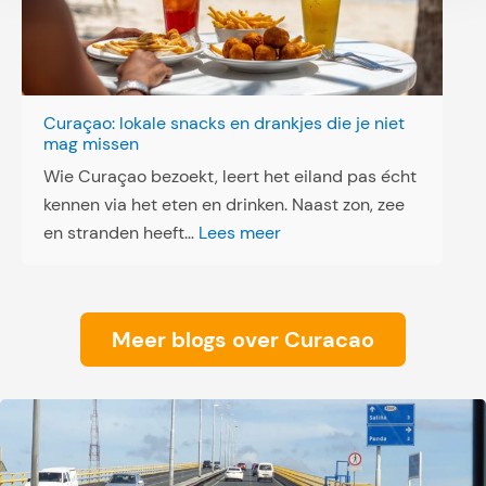
e
n
:
D
Curaçao: lokale snacks en drankjes die je niet
i
mag missen
r
Wie Curaçao bezoekt, leert het eiland pas écht
e
kennen via het eten en drinken. Naast zon, zee
c
:
en stranden heeft…
Lees meer
t
C
e
u
u
r
Meer blogs over Curacao
r
a
s
ç
b
a
a
o
a
:
i
l