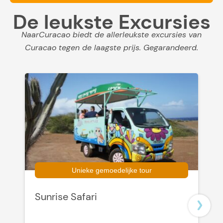
De leukste Excursies
NaarCuracao biedt de allerleukste excursies van
Curacao tegen de laagste prijs. Gegarandeerd.
Unieke gemoedelijke tour
Sunrise Safari
P