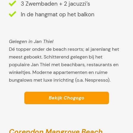
3 Zwembaden + 2 jacuzzi’s
i
s
In de hangmat op het balkon
s
e
n
Gelegen in Jan Thiel
Dé topper onder de beach resorts; al jarenlang het
meest geboekt. Schitterend gelegen bij het
populaire Jan Thiel met beachbars, restaurants en
winkeltjes. Moderne appartementen en ruime
bungalows met luxe inrichting (o.a. Nespresso).
Bekijk Chogogo
Corendon Mangrove Beach