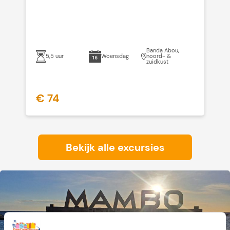
Banda Abou,
5,5 uur
Woensdag
noord- &
zuidkust
€ 74
€
Bekijk alle excursies