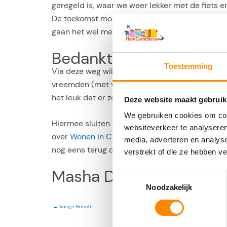
geregeld is, waar we weer lekker met de fiets e
De toekomst moet maar uitwijzen of we weer gew
gaan het wel merken, maar voor nu gaan we wee
Bedankt!
Toestemming
Via deze weg willen we iedereen bedanken die on
vreemden (met vergelijkbare plannen) werden t
het leuk dat er zoveel mensen waren die ons vo
Deze website maakt gebruik
We gebruiken cookies om cont
Hiermee sluiten we het blog over ons persoonlij
websiteverkeer te analyseren
over
Wonen in Curacao
en
Vakantie in Curacao
media, adverteren en analys
nog eens terug op deze website en blijf daarme
verstrekt of die ze hebben v
Masha Danki!
Toestemmingsselectie
Noodzakelijk
←
Vorige Bericht