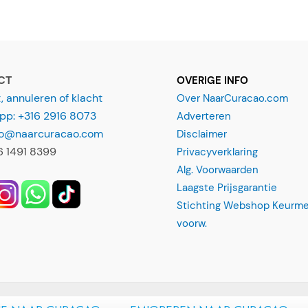
*
CT
OVERIGE INFO
 annuleren of klacht
Over NaarCuracao.com
p: +316 2916 8073
Adverteren
nfo@naarcuracao.com
Disclaimer
16 1491 8399
Privacyverklaring
Alg. Voorwaarden
Laagste Prijsgarantie
Stichting Webshop Keurme
voorw.