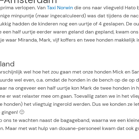
 prima verlopen. Van
Taxi Norwin
die ons naar vliegveld Hato b
et enige minpuntje (maar ingecalculeerd) was dat tijdens de na
lukkig hadden de kinderen nog een uurtje of 4 geslapen. De 
een half uurtje eerder waren geland dan gepland, kwam ons ta
 waar Miranda, Mark, vijf koffers en twee honden makkelijk 
land
arschijnlijk wel hoe het zou gaan met onze honden Mick en S
duurde wel even, o.a. omdat de honden in de bench op de op 
aar na ongeveer een half uurtje kon Mark de twee honden in h
nne er wat relaxter mee om gaan. Toevallig zaten we in het vlie
onden) het vliegtuig ingerold werden. Dus we konden ze letter
 gingen! 🙂
op ons te wachten naast de bagageband, waarna we een kleine
en. Maar met wat hulp van douane-personeel kwam dat ook goed