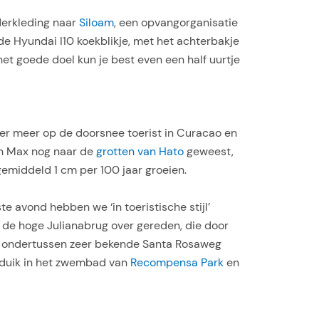
derkleding naar
Siloam
, een opvangorganisatie
de Hyundai I10 koekblikje, met het achterbakje
et goede doel kun je best even een half uurtje
er meer op de doorsnee toerist in Curacao en
en Max nog naar de
grotten van Hato
geweest,
emiddeld 1 cm per 100 jaar groeien.
 avond hebben we ‘in toeristische stijl’
r de hoge Julianabrug over gereden, die door
s ondertussen zeer bekende Santa Rosaweg
e duik in het zwembad van
Recompensa Park
en