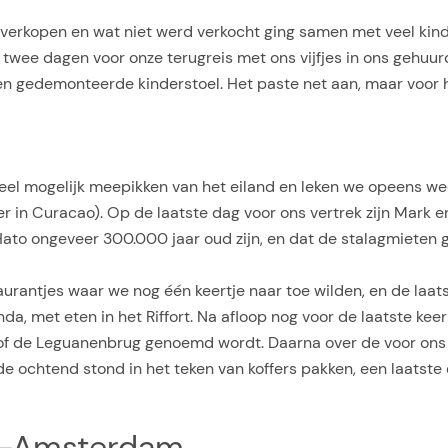
verkopen en wat niet werd verkocht ging samen met veel kin
 twee dagen voor onze terugreis met ons vijfjes in ons gehuur
een gedemonteerde kinderstoel. Het paste net aan, maar voor h
el mogelijk meepikken van het eiland en leken we opeens we
in Curacao). Op de laatste dag voor ons vertrek zijn Mark 
ato ongeveer 300.000 jaar oud zijn, en dat de stalagmieten g
antjes waar we nog één keertje naar toe wilden, en de laatste
a, met eten in het Riffort. Na afloop nog voor de laatste kee
g of de Leguanenbrug genoemd wordt. Daarna over de voor on
nde ochtend stond in het teken van koffers pakken, een laatst
ad-Amsterdam