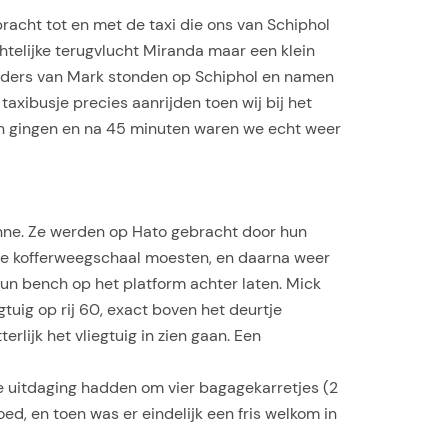
racht tot en met de taxi die ons van Schiphol
chtelijke terugvlucht Miranda maar een klein
ouders van Mark stonden op Schiphol en namen
xibusje precies aanrijden toen wij bij het
in gingen en na 45 minuten waren we echt weer
anne. Ze werden op Hato gebracht door hun
de kofferweegschaal moesten, en daarna weer
un bench op het platform achter laten. Mick
gtuig op rij 60, exact boven het deurtje
lijk het vliegtuig in zien gaan. Een
 uitdaging hadden om vier bagagekarretjes (2
, en toen was er eindelijk een fris welkom in