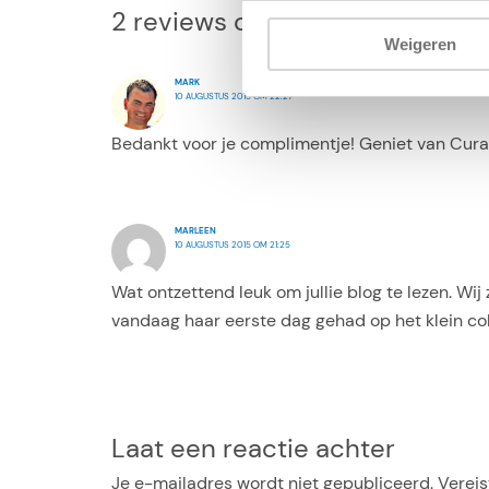
2 reviews op “Terug uit Curacao
Weigeren
MARK
10 AUGUSTUS 2015 OM 22:27
Bedankt voor je complimentje! Geniet van Cura
MARLEEN
10 AUGUSTUS 2015 OM 21:25
Wat ontzettend leuk om jullie blog te lezen. Wi
vandaag haar eerste dag gehad op het klein coll
Laat een reactie achter
Je e-mailadres wordt niet gepubliceerd.
Vereis