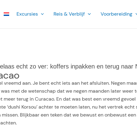
Ex­cursies
Reis & Verblijf
Voorbereiding
laas echt zo ver: koffers inpakken en terug naar 
racao
l vreemd aan. Je bent echt iets aan het afsluiten. Negen maa
dat was met de wetenschap dat we negen maanden later weer te
iet meer terug in Curacao. En dat was best een vreemd gevoe
 ‘dushi Korsou’ achter te moeten laten, nu het vertrek echt 
aan missen. Blijkbaar een teken dat we bewust en onbewust een
dachten.