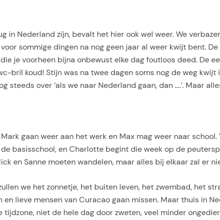
 in Nederland zijn, bevalt het hier ook wel weer. We verbazen
 voor sommige dingen na nog geen jaar al weer kwijt bent. D
 die je voorheen bijna onbewust elke dag foutloos deed. De e
wc-bril koud! Stijn was na twee dagen soms nog de weg kwijt in
og steeds over ‘als we naar Nederland gaan, dan ….’. Maar alle
n Mark gaan weer aan het werk en Max mag weer naar school. Vo
r de basisschool, en Charlotte begint die week op de peutersp
k en Sanne moeten wandelen, maar alles bij elkaar zal er niet
llen we het zonnetje, het buiten leven, het zwembad, het str
n en lieve mensen van Curacao gaan missen. Maar thuis in Ned
de tijdzone, niet de hele dag door zweten, veel minder ongedi