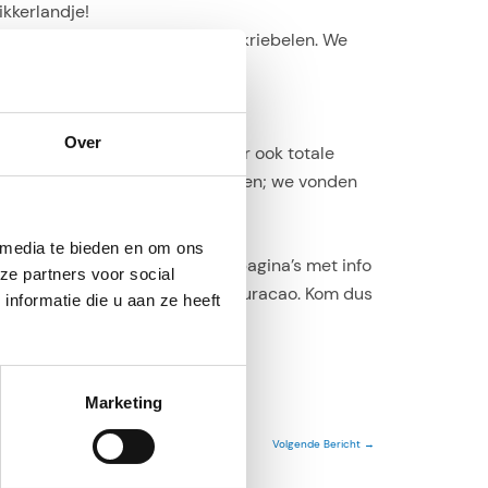
ikkerlandje!
een tijdje toch teveel blijft kriebelen. We
Over
s zijn familie en vrienden, maar ook totale
e reacties die we gekregen hebben; we vonden
 media te bieden en om ons
ebsite stil komt te staan! De pagina’s met info
ze partners voor social
allerlei praktische info over Curacao. Kom dus
nformatie die u aan ze heeft
Marketing
Volgende Bericht
→