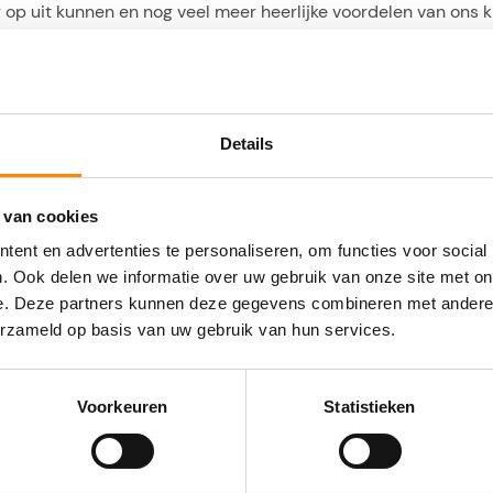
r op uit kunnen en nog veel meer heerlijke voordelen van ons k
oon kunnen aarden in onze vertrouwde omgeving of dat het na 
r genieten van ons mooie leven in Nederland!
Details
s tijdens ons avontuur heeft gevolgd via dit blog. Veel volger
rouwe volgers. Bedankt allemaal voor jullie meeleven en all
lgden!
 van cookies
ent en advertenties te personaliseren, om functies voor social
ke avontuur in Curacao af. Dat betekent echter niet dat deze w
. Ook delen we informatie over uw gebruik van onze site met on
zullen de komende tijd nog regelmatig uitgebreid worden met 
e. Deze partners kunnen deze gegevens combineren met andere i
e op de hoogte over hoe mooi het leven op Curacao kan zijn!
erzameld op basis van uw gebruik van hun services.
Voorkeuren
Statistieken