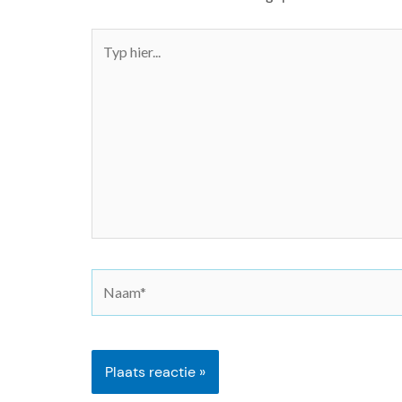
Typ
hier...
N
a
a
m
*