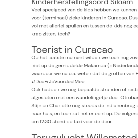
Kinderherstellingsoord Siloam
Veel speelgoed van de kids hebben we kunnen 
voor (terminaal) zieke kinderen in Curacao. Dus
vol met allerlei spullen en tussen de kids nog 
krap zitten, toch?
Toerist in Curacao
Op het laatste moment wilden we toch nog zove
niet op de gemiddelde Makamba (= Nederlander 
waardoor we nu o.a. weten dat de grotten van H
#DoeErJeVoordeelMee
Ook hadden we nog bepaalde stranden of restaur
afgesloten met een wandelingetje door Otroband
Stijn en Charlotte nog steeds de Indianenbru
naar huis, en toen zat het er echt op. De volge
om 12:30 stond de taxi voor de deur.
Terugvlucht Willemst