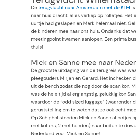
De
terugvlucht naar Amsterdam met de KLM
is
naar huis bracht: alles verliep op rolletjes. H
uurtje had geslapen en Mark helemaal niet. Ge
de kinderen mee naar ons huis. Ondanks dat we 
meetingpoint kwamen aanlopen. Een prima busje
thuis!
Mick en Sanne mee naar Neder
De grootste uitdaging van de terugreis was wa
pleegouders Mirjan en Gerard. Het inchecken 
uit de bench zodat die nog door de scan kon. M
was de hele tijd al erg angstig, gelukkig kon Sa
waardoor de “odd sized luggage” (waaronder de h
geruststelling om te weten dat ze ook echt mee
Op Schiphol stonden Mick en Sanne al netjes 
met koffers, 2 met honden) naar buiten te duw
Nederland voor Mick en Sanne!