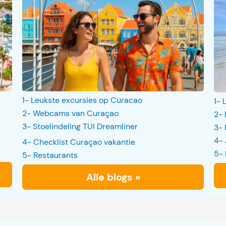
1- Leukste excursies op Curacao
1- 
2- Webcams van Curaçao
2- 
3- Stoelindeling TUI Dreamliner
3- 
4- 
4- Checklist Curaçao vakantie
5- 
5- Restaurants
Alle blogs »