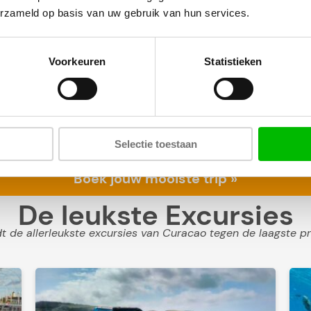
erzameld op basis van uw gebruik van hun services.
Voorkeuren
Statistieken
 heb je eigenlijk maar 2 keuzes: of je gaat beach hoppen rich
Selectie toestaan
boottrip past het beste bij jou? We geven de verschillen en t
Boek jouw mooiste trip »
De leukste Excursies
 de allerleukste excursies van Curacao tegen de laagste pr