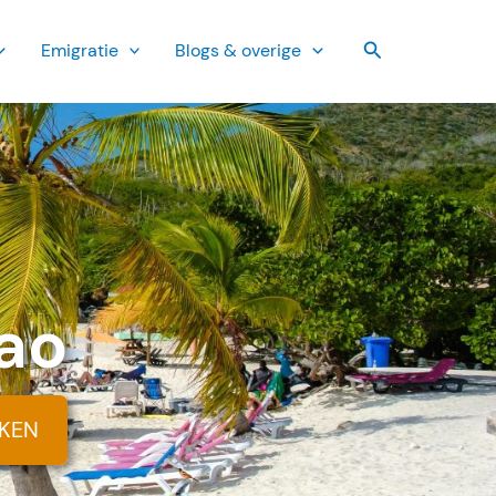
Zoeken
Emi­gratie
Blogs & overige
ao