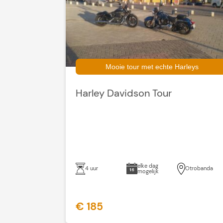
Mooie tour met echte Harleys
Harley Davidson Tour
elke dag
4 uur
Otrobanda
mogelijk
€ 185