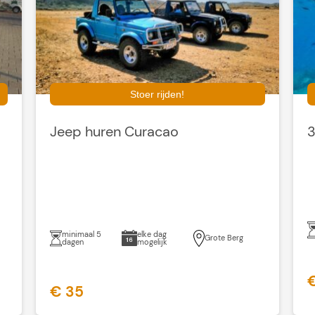
Stoer rijden!
Jeep huren Curacao
3
minimaal 5
elke dag
Grote Berg
dagen
mogelijk
€ 35