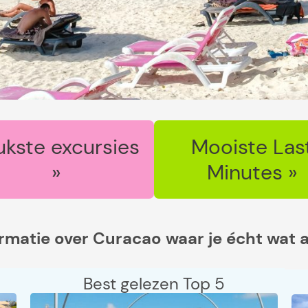
ukste excursies
Mooiste Las
»
Minutes »
ormatie over Curacao waar je écht wat 
Best gelezen Top 5