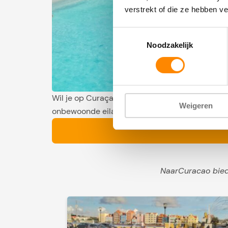
verstrekt of die ze hebben v
Toestemmingsselectie
Noodzakelijk
Wil je op Curaçao een mooie boottrip maken dan
Weigeren
onbewoonde eilandje Klein Curaçao. Maar welke 
NaarCuracao biedt