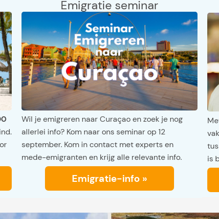
Emigratie seminar
00
Wil je emigreren naar Curaçao en zoek je nog
Met
ind.
allerlei info? Kom naar ons seminar op 12
vak
or
september. Kom in contact met experts en
tus
mede-emigranten en krijg alle relevante info.
is 
Emigratie-info »