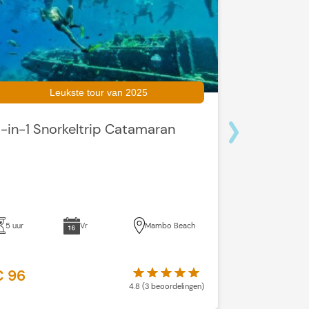
Leukste tour van 2025
-in-1 Snorkeltrip Catamaran
Off-Road 
Snorkel’
5 uur
Vr
Mambo Beach
4 uur
€ 96
€ 73
4.8 (3 beoordelingen)