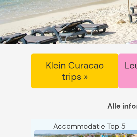
Klein Curacao
Le
trips »
Alle inf
Accommodatie Top 5