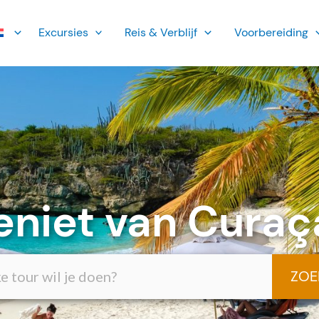
Ex­cursies
Reis & Verblijf
Voorbereiding
eniet van Curaç