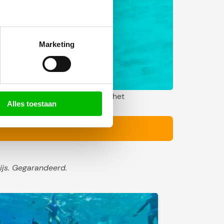
Marketing
ting Westcoast of je gaat naar het
Alles toestaan
ips.
ijs. Gegarandeerd.