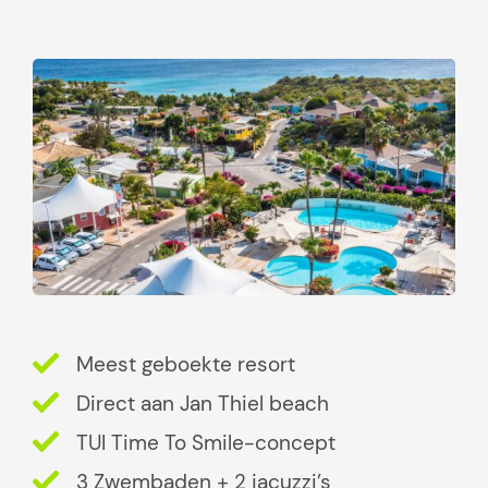
k
j
e
s
d
i
e
j
e
n
i
e
t
Meest geboekte resort
m
a
Direct aan Jan Thiel beach
g
TUI Time To Smile-concept
m
3 Zwembaden + 2 jacuzzi’s
i