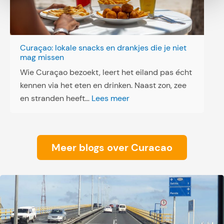
e
n
:
D
Curaçao: lokale snacks en drankjes die je niet
i
mag missen
r
Wie Curaçao bezoekt, leert het eiland pas écht
e
kennen via het eten en drinken. Naast zon, zee
c
:
en stranden heeft…
Lees meer
t
C
e
u
u
r
Meer blogs over Curacao
r
a
s
ç
b
a
a
o
a
:
i
l