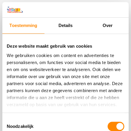
Blogs
Toestemming
Details
Over
Deze website maakt gebruik van cookies
We gebruiken cookies om content en advertenties te
personaliseren, om functies voor social media te bieden
en om ons websiteverkeer te analyseren. Ook delen we
informatie over uw gebruik van onze site met onze
partners voor social media, adverteren en analyse. Deze
Betalen met Euro op Curaçao, kan dat?
partners kunnen deze gegevens combineren met andere
We krijgen regelmatig de vraag over cash kunt
informatie die u aan ze heeft verstrekt of die ze hebben
betalen met Euro’s op Curaçao. Maar kan dat
verzameld op basis van uw gebruik van hun services.
eigenlijk wel?
Toestemmingsselectie
Noodzakelijk