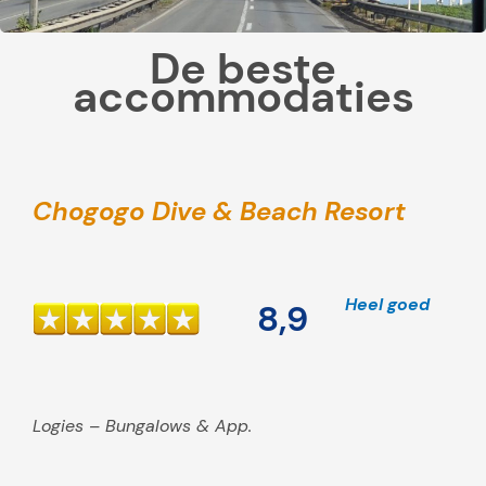
o
k
De beste
a
accommodaties
l
e
s
n
a
Chogogo Dive & Beach Resort
c
k
s
Heel goed
8,9
e
n
d
r
Logies – Bungalows & App.
a
n