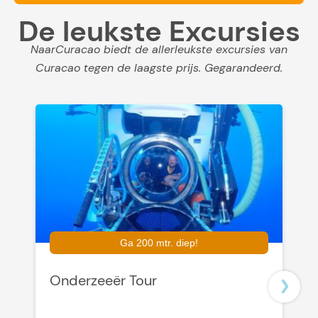
De leukste Excursies
NaarCuracao biedt de allerleukste excursies van
Curacao tegen de laagste prijs. Gegarandeerd.
Ga 200 mtr. diep!
Onderzeeër Tour
G