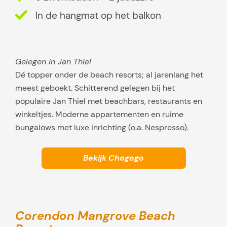
s
In de hangmat op het balkon
s
e
n
Gelegen in Jan Thiel
Dé topper onder de beach resorts; al jarenlang het
meest geboekt. Schitterend gelegen bij het
populaire Jan Thiel met beachbars, restaurants en
winkeltjes. Moderne appartementen en ruime
bungalows met luxe inrichting (o.a. Nespresso).
Bekijk Chogogo
Corendon Mangrove Beach