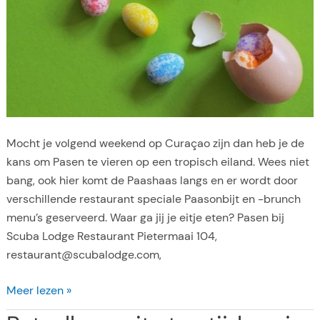
u
r
a
n
t
s
v
Mocht je volgend weekend op Curaçao zijn dan heb je de
o
kans om Pasen te vieren op een tropisch eiland. Wees niet
o
bang, ook hier komt de Paashaas langs en er wordt door
r
verschillende restaurant speciale Paasonbijt en -brunch
M
menu’s geserveerd. Waar ga jij je eitje eten? Pasen bij
o
Scuba Lodge Restaurant Pietermaai 104,
e
restaurant@scubalodge.com,
d
e
3
Meer lezen »
r
x
d