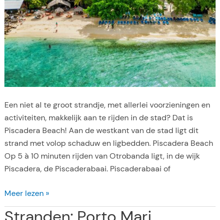
:
r
M
e
a
s
m
o
b
p
o
C
B
u
e
r
Een niet al te groot strandje, met allerlei voorzieningen en
a
a
activiteiten, makkelijk aan te rijden in de stad? Dat is
c
ç
Piscadera Beach! Aan de westkant van de stad ligt dit
h
a
strand met volop schaduw en ligbedden. Piscadera Beach
o
Op 5 à 10 minuten rijden van Otrobanda ligt, in de wijk
i
Piscadera, de Piscaderabaai. Piscaderabaai of
s
S
Meer lezen »
t
Stranden: Porto Mari
r