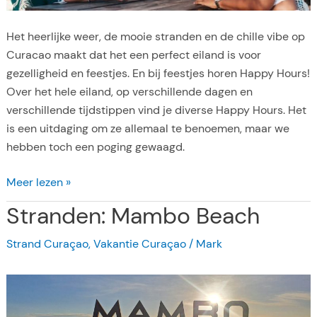
v
i
Het heerlijke weer, de mooie stranden en de chille vibe op
l
Curacao maakt dat het een perfect eiland is voor
a
gezelligheid en feestjes. En bij feestjes horen Happy Hours!
B
Over het hele eiland, op verschillende dagen en
e
verschillende tijdstippen vind je diverse Happy Hours. Het
a
is een uitdaging om ze allemaal te benoemen, maar we
c
hebben toch een poging gewaagd.
h
H
H
Meer lezen »
o
a
Stranden: Mambo Beach
t
p
e
p
Strand Curaçao
,
Vakantie Curaçao
/
Mark
l
y
j
H
o
o
u
u