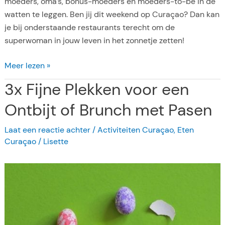
moeders, oma’s, bonus-moeders en moeders-to-be in de
watten te leggen. Ben jij dit weekend op Curaçao? Dan kan
je bij onderstaande restaurants terecht om de
superwoman in jouw leven in het zonnetje zetten!
D
Meer lezen »
e
3x Fijne Plekken voor een
3
b
Ontbijt of Brunch met Pasen
e
Laat een reactie achter
/
Activiteiten Curaçao
,
Eten
s
Curaçao
/
Lisette
t
e
r
e
s
t
a