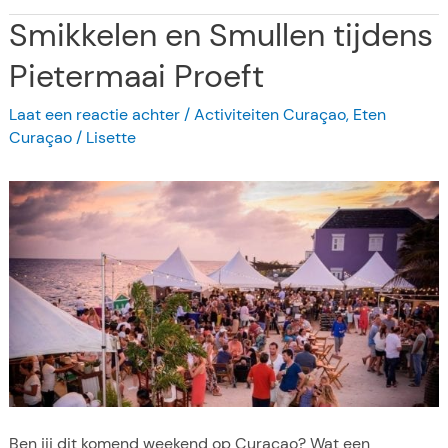
g
o
Smikkelen en Smullen tijdens
e
p
o
3
Pietermaai Proeft
p
N
C
Laat een reactie achter
/
Activiteiten Curaçao
,
Eten
i
u
Curaçao
/
Lisette
e
r
t
a
-
ç
t
a
e
o
-
m
i
s
s
e
n
Ben jij dit komend weekend op Curaçao? Wat een