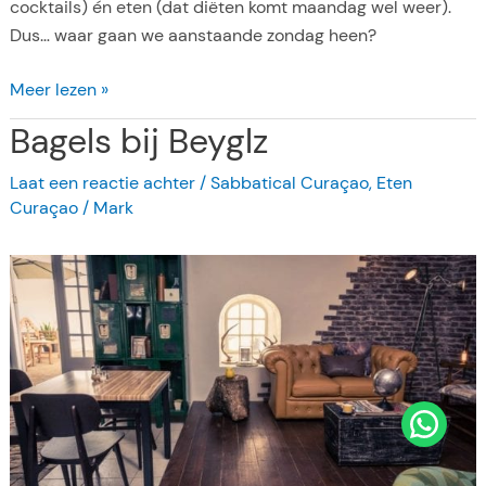
cocktails) én eten (dat diëten komt maandag wel weer).
t
Dus… waar gaan we aanstaande zondag heen?
r
u
Z
Meer lezen »
i
o
s
Bagels bij Beyglz
n
v
d
Laat een reactie achter
/
Sabbatical Curaçao
,
Eten
o
a
Curaçao
/
Mark
g
g
e
o
l
p
e
C
i
u
e
r
r
a
e
ç
n
a
s
o