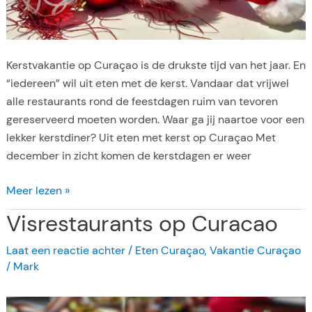
M
a
r
Kerstvakantie op Curaçao is de drukste tijd van het jaar. En
i
“iedereen” wil uit eten met de kerst. Vandaar dat vrijwel
alle restaurants rond de feestdagen ruim van tevoren
gereserveerd moeten worden. Waar ga jij naartoe voor een
lekker kerstdiner? Uit eten met kerst op Curaçao Met
december in zicht komen de kerstdagen er weer
K
Meer lezen »
e
Visrestaurants op Curacao
r
s
Laat een reactie achter
/
Eten Curaçao
,
Vakantie Curaçao
t
/
Mark
d
i