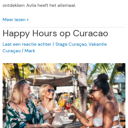
ontdekken: Avila heeft het allemaal.
7
Meer lezen »
R
Happy Hours op Curacao
e
d
Laat een reactie achter
/
Stage Curaçao
,
Vakantie
e
Curaçao
/
Mark
n
e
n
w
a
a
r
o
m
A