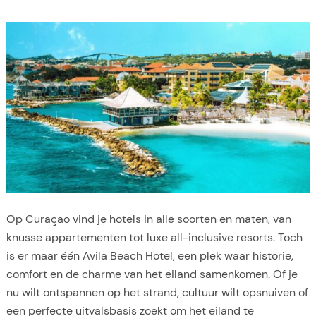
u
r
a
c
a
o
(
2
0
2
6
)
Op Curaçao vind je hotels in alle soorten en maten, van
knusse appartementen tot luxe all-inclusive resorts. Toch
is er maar één Avila Beach Hotel, een plek waar historie,
comfort en de charme van het eiland samenkomen. Of je
nu wilt ontspannen op het strand, cultuur wilt opsnuiven of
een perfecte uitvalsbasis zoekt om het eiland te