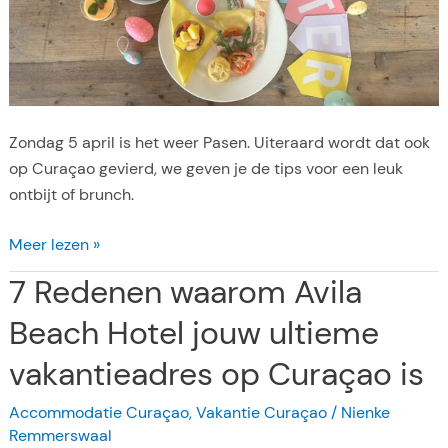
p
C
u
r
a
Zondag 5 april is het weer Pasen. Uiteraard wordt dat ook
c
op Curaçao gevierd, we geven je de tips voor een leuk
a
ontbijt of brunch.
o
(
P
Meer lezen »
2
a
7 Redenen waarom Avila
0
s
2
e
Beach Hotel jouw ultieme
6
n
)
vakantieadres op Curaçao is
o
p
Accommodatie Curaçao
,
Vakantie Curaçao
/
Nienke
C
Remmerswaal