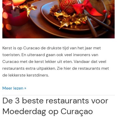
f
i
e
o
p
C
u
Kerst is op Curacao de drukste tijd van het jaar met
r
toeristen. En uiteraard gaan ook veel inwoners van
a
Curacao met de kerst lekker uit eten. Vandaar dat veel
c
restaurants extra uitpakken. Zie hier de restaurants met
a
de lekkerste kerstdiners.
o
K
Meer lezen »
e
De 3 beste restaurants voor
r
s
Moederdag op Curaçao
t