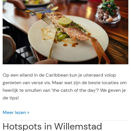
n
e
r
C
u
r
a
ç
a
o
Op een eiland in de Caribbean kun je uiteraard volop
2
genieten van verse vis. Maar wat zijn de beste locaties om
0
heerlijk te smullen van ’the catch of the day’? We geven je
2
de tips!
5
V
Meer lezen »
i
Hotspots in Willemstad
s