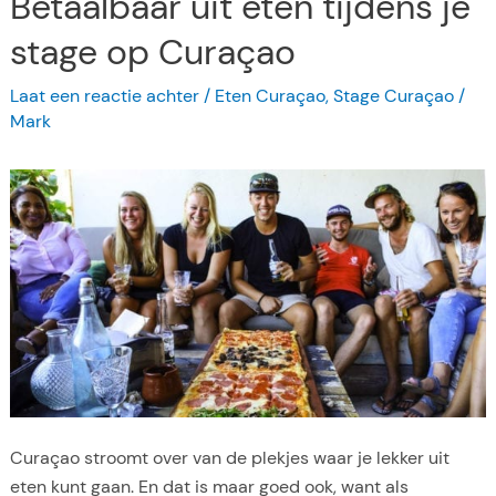
Betaalbaar uit eten tijdens je
F
a
i
stage op Curaçao
g
j
o
Laat een reactie achter
/
Eten Curaçao
,
Stage Curaçao
/
n
p
Mark
e
C
P
u
l
r
e
a
k
ç
k
a
e
o
n
(
v
2
o
0
o
1
r
9
Curaçao stroomt over van de plekjes waar je lekker uit
e
)
eten kunt gaan. En dat is maar goed ook, want als