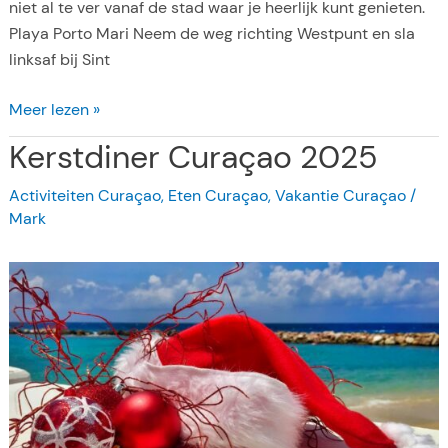
niet al te ver vanaf de stad waar je heerlijk kunt genieten.
a
Playa Porto Mari Neem de weg richting Westpunt en sla
c
linksaf bij Sint
h
S
Meer lezen »
t
Kerstdiner Curaçao 2025
r
a
Activiteiten Curaçao
,
Eten Curaçao
,
Vakantie Curaçao
/
n
Mark
d
e
n
:
P
o
r
t
o