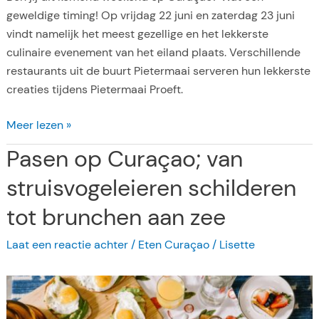
R
geweldige timing! Op vrijdag 22 juni en zaterdag 23 juni
e
vindt namelijk het meest gezellige en het lekkerste
s
culinaire evenement van het eiland plaats. Verschillende
t
restaurants uit de buurt Pietermaai serveren hun lekkerste
a
creaties tijdens Pietermaai Proeft.
u
r
S
Meer lezen »
a
m
Pasen op Curaçao; van
n
i
t
k
struisvogeleieren schilderen
s
k
m
tot brunchen aan zee
e
e
l
Laat een reactie achter
/
Eten Curaçao
/
Lisette
t
e
U
n
i
e
t
n