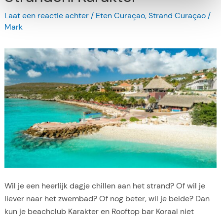
u
Laat een reactie achter
/
Eten Curaçao
,
Strand Curaçao
/
w
Mark
e
r
e
s
t
a
u
r
a
n
t
s
Wil je een heerlijk dagje chillen aan het strand? Of wil je
o
liever naar het zwembad? Of nog beter, wil je beide? Dan
p
kun je beachclub Karakter en Rooftop bar Koraal niet
C