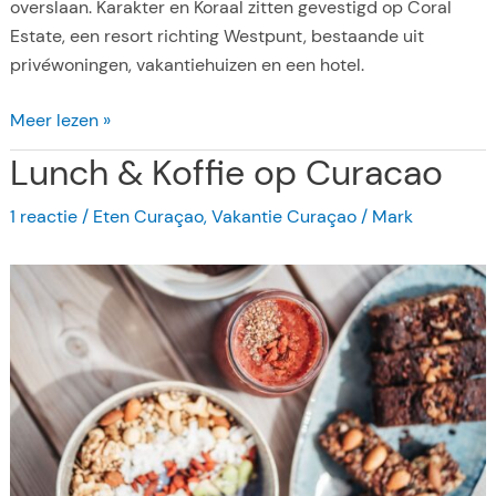
overslaan. Karakter en Koraal zitten gevestigd op Coral
u
Estate, een resort richting Westpunt, bestaande uit
r
privéwoningen, vakantiehuizen en een hotel.
a
c
S
Meer lezen »
a
t
Lunch & Koffie op Curacao
o
r
a
1 reactie
/
Eten Curaçao
,
Vakantie Curaçao
/
Mark
n
d
e
n
:
K
a
r
a
k