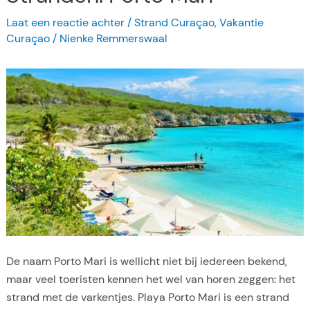
a
Laat een reactie achter
/
Strand Curaçao
,
Vakantie
n
Curaçao
/
Nienke Remmerswaal
d
e
n
:
P
i
s
c
a
d
e
r
De naam Porto Mari is wellicht niet bij iedereen bekend,
a
maar veel toeristen kennen het wel van horen zeggen: het
B
strand met de varkentjes. Playa Porto Mari is een strand
e