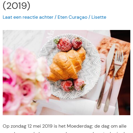
(2019)
d
i
Laat een reactie achter
/
Eten Curaçao
/
Lisette
n
e
r
o
p
C
u
r
a
c
a
o
Op zondag 12 mei 2019 is het Moederdag; de dag om alle