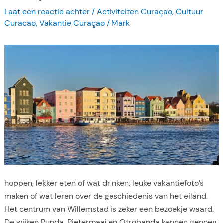
r
Laat een reactie achter
/
Activiteiten Curaçao
,
Cultuur
e
Curacao
,
Vakantie Curaçao
/
Mark
s
t
a
u
r
a
n
t
s
o
p
C
hoppen, lekker eten of wat drinken, leuke vakantiefoto’s
u
maken of wat leren over de geschiedenis van het eiland.
r
Het centrum van Willemstad is zeker een bezoekje waard.
a
De wijken Punda, Pietermaai en Otrobanda kennen genoeg