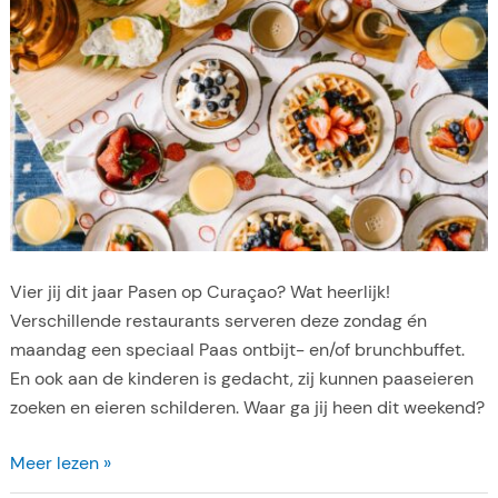
z
S
i
m
c
u
h
l
t
l
o
e
p
n
Z
t
e
i
e
j
Vier jij dit jaar Pasen op Curaçao? Wat heerlijk!
d
Verschillende restaurants serveren deze zondag én
e
maandag een speciaal Paas ontbijt- en/of brunchbuffet.
n
En ook aan de kinderen is gedacht, zij kunnen paaseieren
s
zoeken en eieren schilderen. Waar ga jij heen dit weekend?
P
i
P
Meer lezen »
e
a