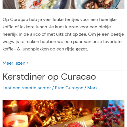
t
e
Op Curaçao heb je veel leuke tentjes voor een heerlijke
r
koffie of lekkere lunch. Je kunt kiezen voor een plekje
heerlijk in de airco of met uitzicht op zee. Om je een beetje
wegwijs te maken hebben we een paar van onze favoriete
koffie- & lunchplekken op een rijtje gezet.
L
Meer lezen »
u
Kerstdiner op Curacao
n
c
Laat een reactie achter
/
Eten Curaçao
/
Mark
h
&
K
o
f