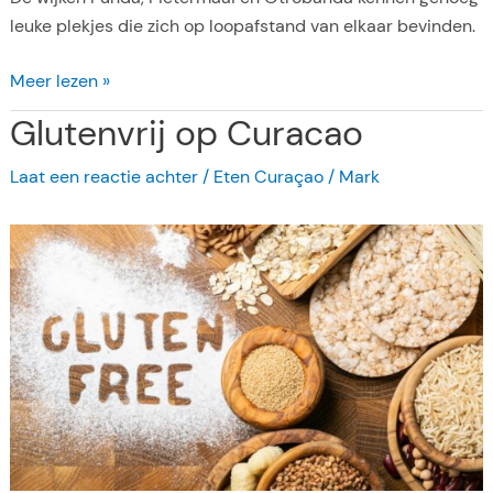
c
leuke plekjes die zich op loopafstand van elkaar bevinden.
a
o
H
Meer lezen »
o
Glutenvrij op Curacao
t
s
Laat een reactie achter
/
Eten Curaçao
/
Mark
p
o
t
s
i
n
W
i
l
l
e