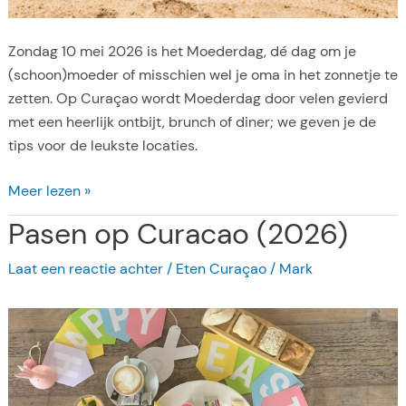
Zondag 10 mei 2026 is het Moederdag, dé dag om je
(schoon)moeder of misschien wel je oma in het zonnetje te
zetten. Op Curaçao wordt Moederdag door velen gevierd
met een heerlijk ontbijt, brunch of diner; we geven je de
tips voor de leukste locaties.
M
Meer lezen »
o
Pasen op Curacao (2026)
e
d
Laat een reactie achter
/
Eten Curaçao
/
Mark
e
r
d
a
g
o