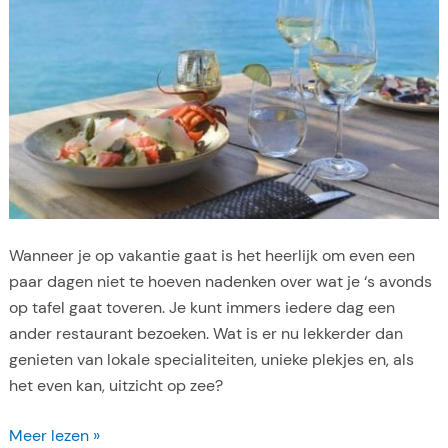
t
e
e
t
t
P
e
a
n
s
t
e
i
n
j
d
e
Wanneer je op vakantie gaat is het heerlijk om even een
n
paar dagen niet te hoeven nadenken over wat je ‘s avonds
s
op tafel gaat toveren. Je kunt immers iedere dag een
j
ander restaurant bezoeken. Wat is er nu lekkerder dan
e
genieten van lokale specialiteiten, unieke plekjes en, als
s
het even kan, uitzicht op zee?
t
a
T
Meer lezen »