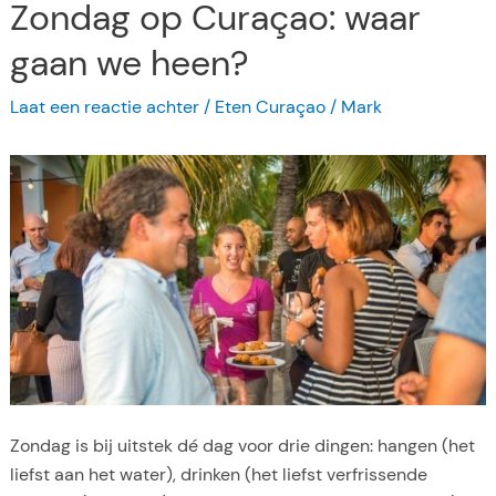
Zondag op Curaçao: waar
t
s
e
e
gaan we heen?
r
n
m
Laat een reactie achter
/
Eten Curaçao
/
Mark
o
a
p
a
C
i
u
P
r
r
a
o
ç
e
a
f
o
t
;
v
a
Zondag is bij uitstek dé dag voor drie dingen: hangen (het
n
liefst aan het water), drinken (het liefst verfrissende
s