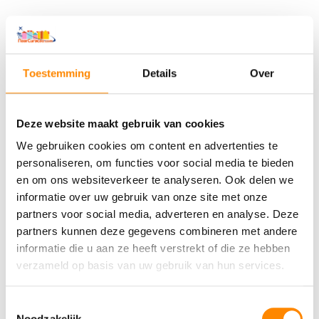
m
Glutenallergie, maar ook lactose allergie of misschien zelfs
s
intolerantie voor (één van) beiden zijn tegenwoordig niet
t
meer zeldzaam. Sterker nog, steeds meer mensen eten
a
Toestemming
Details
Over
glutenvrij en/ of lactosevrij. Ook op Curacao is het mogelijk
d
om glutenvrije en lactosevrije producten te kopen of
bestellen.
Deze website maakt gebruik van cookies
We gebruiken cookies om content en advertenties te
G
Meer lezen »
personaliseren, om functies voor social media te bieden
l
Nieuwe restaurants op
en om ons websiteverkeer te analyseren. Ook delen we
u
informatie over uw gebruik van onze site met onze
t
Curacao
partners voor social media, adverteren en analyse. Deze
e
partners kunnen deze gegevens combineren met andere
Activiteiten Curaçao
,
Eten Curaçao
,
Vakantie Curaçao
,
n
informatie die u aan ze heeft verstrekt of die ze hebben
Wonen Curacao
/
Mark
v
verzameld op basis van uw gebruik van hun services.
r
i
Toestemmingsselectie
j
Noodzakelijk