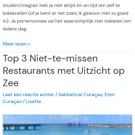
e
student/stagiair heb je niet altijd zin en tijd om zelf te
n
kokkerellen (of je bent er net zoals ik gewoon niet zo goed
O
in). Je portemonnee zal het waarschijnlijk niet toelaten om
n
iedere dag
t
b
B
Meer lezen »
i
e
Top 3 Niet-te-missen
j
t
t
a
Restaurants met Uitzicht op
o
a
f
Zee
l
B
b
Laat een reactie achter
/
Sabbatical Curaçao
,
Eten
r
a
Curaçao
/
Lisette
u
a
n
r
c
u
h
i
m