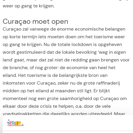
weer op gang te krijgen.
Curaçao moet open
Curaçao zal vanwege de enorme economische belangen
op korte termijn íets moeten doen om het toerisme weer
op gang te krijgen. Nu de totale lockdown is opgeheven
wordt gestimuleerd dat de lokale bevolking ‘weg in eigen
land’ gaat, maar dat zal niet de redding gaan brengen voor
de branche, of nog groter: de economie van heel het
eiland. Het toerisme is de belangrijkste bron van
inkomsten voor Curaçao, zeker nu de grote raffinaderij
midden op het eiland al maanden stil ligt. Er blijkt
momenteel nog een grote saamhorigheid op Curaçao om
elkaar door deze crisis te helpen, o.a. door de vele
voedselpakketten die dagelijks worden uitgedeeld. Maar
ook die hulp moet betaald worden en kan niet oneindig
doorgaan. Het land heeft de inkomsten vanuit het toerisme