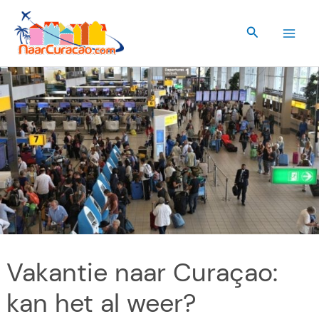
Ga
naar
Zoeken
de
inhoud
Vakantie naar Curaçao:
kan het al weer?