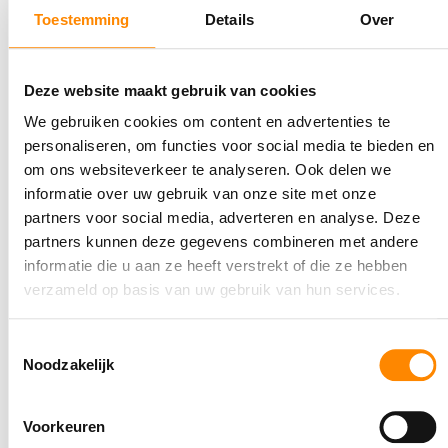
keihard nodig om niet in te storten, hoe eerder hoe beter.
Toestemming
Details
Over
Een eerste stap
Een mogelijkheid zou kunnen zijn om te beginnen met de
Deze website maakt gebruik van cookies
grotere hotels en resorts die voldoende faciliteiten bieden
We gebruiken cookies om content en advertenties te
zodat de toeristen grotendeels de vakantie op het eigen
personaliseren, om functies voor social media te bieden en
terrein kunnen doorbrengen. Zo heeft
Corendon
deze week
om ons websiteverkeer te analyseren. Ook delen we
aangekondigd dat ze willen proberen om
“coronavrije”
informatie over uw gebruik van onze site met onze
partners voor social media, adverteren en analyse. Deze
vakanties
aan te bieden per 26 juni. Of dit medisch
partners kunnen deze gegevens combineren met andere
verantwoord en praktisch uitvoerbaar is moet nog nader
informatie die u aan ze heeft verstrekt of die ze hebben
bekeken worden, maar wellicht is het een voorzichtige
verzameld op basis van uw gebruik van hun services.
eerste stap.
Toestemmingsselectie
Rustig aan
Noodzakelijk
Hoe dan ook, het toerisme zal op een rustige en
controleerbare manier weer op gang gebracht moeten
Voorkeuren
worden, stapje voor stapje. Door heel de keten, van de