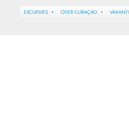
EXCURSIES
OVER CURAÇAO
VAKANT