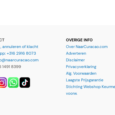
i
l
*
CT
OVERIGE INFO
 annuleren of klacht
Over NaarCuracao.com
p: +316 2916 8073
Adverteren
nfo@naarcuracao.com
Disclaimer
16 1491 8399
Privacyverklaring
Alg. Voorwaarden
Laagste Prijsgarantie
Stichting Webshop Keurme
voorw.