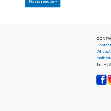
*
CONTA
Contact,
WhatsAp
mail: i
Tel.: +3