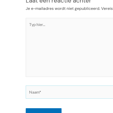
Laat een reactie achter
Je e-mailadres wordt niet gepubliceerd.
Vereis
Typ
hier...
N
a
a
m