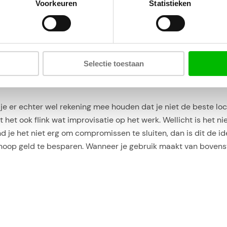
jouw computer het IP-adres van de server aan waarmee je ver
Voorkeuren
Statistieken
rijzen ook een stuk lager zijn. Dit werkt zowel bij het boeke
natuurlijk ook om de hoek kijken. Veel mensen kiezen ervoor o
Selectie toestaan
en euro’s mee besparen. Wil je niet al zo vroeg vastzitten aan
n. Deze reizen zijn vaak ook erg voordelig, want ze worden v
je er echter wel rekening mee houden dat je niet de beste loca
 het ook flink wat improvisatie op het werk. Wellicht is het n
d je het niet erg om compromissen te sluiten, dan is dit de ide
 hoop geld te besparen. Wanneer je gebruik maakt van bovenst