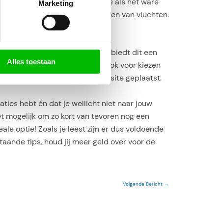
binding maakt. Hierdoor zoek je als het ware
Marketing
n van accommodaties als het boeken van vluchten.
m vroeg te boeken. Niet alleen biedt dit een
Alles toestaan
 een bestemming, dan kun je er ook voor kiezen
aak voor dumpprijzen op de website geplaatst.
ties hebt én dat je wellicht niet naar jouw
iet mogelijk om zo kort van tevoren nog een
ale optie! Zoals je leest zijn er dus voldoende
aande tips, houd jij meer geld over voor de
Volgende Bericht
→