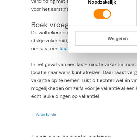
verbinding met een dergelijke tool, dan neemt 
Noodzakelijk
voor het eerst naar die vakantie, waardoor de p
Boek vroeg of heel laat
De welbekende
vroegboekkortingen
komen hier 
Weigeren
stukje zekerheid, ook kun je er al snel honderd
om juist een
last-minute naar Curaçao
te boeke
In het geval van een last-minute vakantie moet 
locatie naar wens kunt afreizen. Daarnaast vergt
vakantie op te nemen. Lukt dit echter wel én vin
mogelijkheden om zelfs vóór je vakantie al een
écht leuke dingen op vakantie!
←
Vorige Bericht