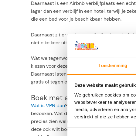
Daarnaast is een Airbnb verblijfplaats een echt
lager dan een verblijf in een hotel, terwijl je 
die een bed voor je beschikbaar hebben.
Daarnaast zit er vaak een volledige inventaris 
niet elke keer uit eten hoeft. Op die manier besp
Wat we tegenwoordig ook steeds meer zien, is
Toestemming
kiezen voor deze optie omdat ze niet willen dat
Daarnaast laten de mensen vaak een hond of ka
gratis of tegen een kleine vergoeding. Daarnaast
Deze website maakt gebruik
We gebruiken cookies om cont
Boek met een VPN
websiteverkeer te analyseren
Wat is VPN dan
? Daarom komen we later op! W
media, adverteren en analys
bezoeken. Wat deze cookies doen, is gegevens e
verstrekt of die ze hebben v
precies zien welke websites jij bezoekt én waar
deze ook wilt boeken. Veel aanbieders kiezen e
Toestemmingsselectie