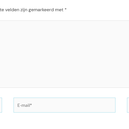
te velden zijn gemarkeerd met
*
E
-
i
m
t
a