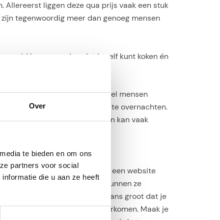
. Allereerst liggen deze qua prijs vaak een stuk
s. Er zijn tegenwoordig meer dan genoeg mensen
eens geld besparen doordat je zelf kunt koken én
op het huis van andere mensen. Veel mensen
Over
s de kans om in echte pareltjes te overnachten.
room is. Dit oppassen op huizen kan vaak
 media te bieden en om ons
ze partners voor social
 moeten goedkeuren wanneer we een website
nformatie die u aan ze heeft
s van jouw IP-adres. Hierdoor kunnen ze
ar Curaçao
gezocht, dan is de kans groot dat je
ien. Met een VPN kun je dit voorkomen. Maak je