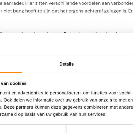
e aanrader. Hier zitten verschillende voordelen aan verbonden
zeker niet bang hoeft te zijn dat het ergens achteraf gelegen i
bij, waaronder ook een keuken. Zo kun je op vakantie ook nog 
aar je niet alleen vóórdat je gaat, maar ook tijdens je reis.
 het zogenaamde ‘
Housesitting
’. Hierbij pas je als het ware 
Details
 hun huis onbewaakt achterblijft. Hierdoor heb je ook nog een
t achter, waardoor dit voor dierenliefhebbers helemaal een d
 ervaar je het leven als een echte local!
 van cookies
ent en advertenties te personaliseren, om functies voor social
. Ook delen we informatie over uw gebruik van onze site met on
e kennen natuurlijk allemaal wel de bekende cookies die we
e. Deze partners kunnen deze gegevens combineren met andere i
n zoekopdrachten opslaan die jij op de website doet op basi
erzameld op basis van uw gebruik van hun services.
 je naar zoekt. Heb je al meerdere keren naar een
vakantie na
r op basis van deze cookies voor om de prijzen omhoog te goo