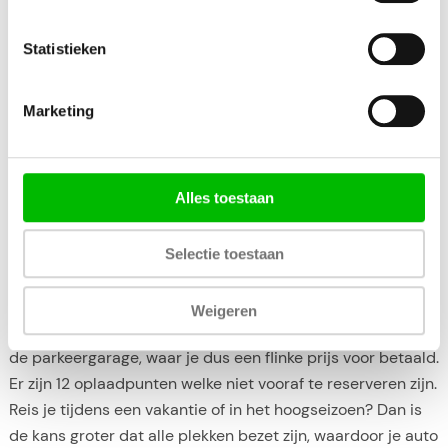
verder te helpen.
Statistieken
Shuttle parkeren bij P3 Schiphol
In geval van
parkeren bij P3 Schiphol
parkeer je ook
Marketing
inclusief shuttleservice. Vooraf reserveer je een plek op
het buiten terrein of, tegen vaak een flinke meerprijs, in de
overdekte parkeergarage. De shuttlebus vertrekt vanaf de
Alles toestaan
parkeergarage, dus als je auto op het buiten terrein staat
dien je eerst nog een stuk te lopen met je bagage. De bus
rijdt iedere 10 minuten, waarbij de rit ongeveer 5 minuten
Selectie toestaan
duurt. Is het druk in het hoogseizoen? Dan kan het best
even duren voordat er ruimte is in de bus.
Weigeren
Rijd je een elektrische auto? Opladen is alleen mogelijk in
de parkeergarage, waar je dus een flinke prijs voor betaald.
Er zijn 12 oplaadpunten welke niet vooraf te reserveren zijn.
Reis je tijdens een vakantie of in het hoogseizoen? Dan is
de kans groter dat alle plekken bezet zijn, waardoor je auto