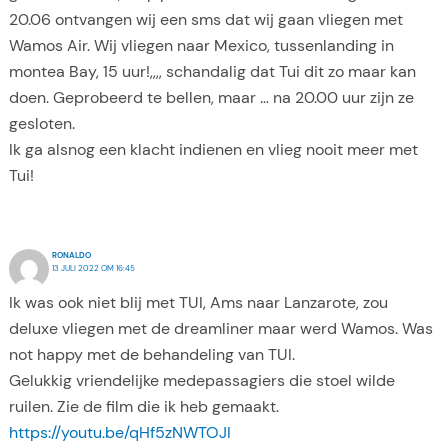
20.06 ontvangen wij een sms dat wij gaan vliegen met
Wamos Air. Wij vliegen naar Mexico, tussenlanding in
montea Bay, 15 uur!,,,, schandalig dat Tui dit zo maar kan
doen. Geprobeerd te bellen, maar … na 20.00 uur zijn ze
gesloten.
Ik ga alsnog een klacht indienen en vlieg nooit meer met
Tui!
RONALDO
13 JULI 2022 OM 16:45
Ik was ook niet blij met TUI, Ams naar Lanzarote, zou
deluxe vliegen met de dreamliner maar werd Wamos. Was
not happy met de behandeling van TUI.
Gelukkig vriendelijke medepassagiers die stoel wilde
ruilen. Zie de film die ik heb gemaakt.
https://youtu.be/qHf5zNWTOJI