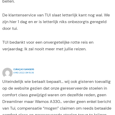
bellen.
De klantenservice van TUI slaat letterlijk kant nog wal. We
zijn hier 1 dag en er is letterlijk niks onbezorgts geregeld
door tui.
TUI bedankt voor een onvergetelijke rotte reis en
verjaardag. Ik zal nooit meer met jullie reizen.
CURAÇAO GANGERS
4 MEI 2022 OM 15:36
Uiteindelijk wie betaalt bepaalt… wij ook gisteren toevallig
op de website gezien dat onze gereserveerde stoelen in
comfort class gewijzigd waren om dezelfde reden, geen
Dreamliner maar Wamos A330… verder geen enkel bericht
van Tui, compensatie “mogen” claimen om reeds betaalde
comfort class en gereserveerde stoelen terug te krijgen…