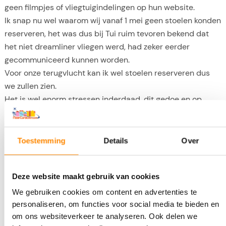
geen filmpjes of vliegtuigindelingen op hun website.
Ik snap nu wel waarom wij vanaf 1 mei geen stoelen konden
reserveren, het was dus bij Tui ruim tevoren bekend dat
het niet dreamliner vliegen werd, had zeker eerder
gecommuniceerd kunnen worden.
Voor onze terugvlucht kan ik wel stoelen reserveren dus
we zullen zien.
Het is wel enorm stressen inderdaad, dit gedoe en op
Schiphol, het is niet ontspannen beginnen aan je vakantie.
Toestemming
Details
Over
KIM
31 MEI 2022 OM 15:21
Vorige week met Wamos naar Bonaire gevlogen. Service
Deze website maakt gebruik van cookies
aan boord was oke, aardig cabine personeel en enkele TUI
We gebruiken cookies om content en advertenties te
dames aan boord. Toestel was ‘vintage’ zoals onze
personaliseren, om functies voor social media te bieden en
kinderen het noemden. We verheugden ons op
om ons websiteverkeer te analyseren. Ook delen we