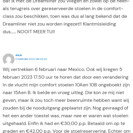
dat ik met de Dreamliner zou vliegen en zowel op de heen-
als terugreis over gereserveerde stoelen in de comfort-
class zou beschikken, toen was dus al lang bekend dat de
Dreamliner niet zou worden ingezet!! Klantmisleiding
dus…… NOOIT MEER TUI!
ANJA
5 FEBRUARI 2023 OM 20:52
Wij vertrekken 6 februari naar Mexico. Ook wij kregen 5
februari 2023 17.50 uur te horen dat door een verandering
in de vlucht mijn comfort stoelen 10Aen 10B ongeboekt zijn
naar 15Aen B. Ik belde en vroeg uitleg. Die kon ze mij niet
geven, maar ik zou toch meer beenruimte hebben want wij
zouden bij de nooduitgang geplaatst zijn. Nog gevraagd of
het een ander toestel was, maar nee er waren wat stoelen
uitgehaald. Enfin ik had en €30,00 p.p. Betaald om op te
graden en €42,00 p.p. Voor de stoelreservering. Echter om