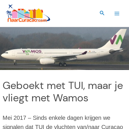
Ga
naar
Zoeken
de
inhoud
Geboekt met TUI, maar je
vliegt met Wamos
Mei 2017 – Sinds enkele dagen krijgen we
signalen dat TUI de vluchten van/naar Curaçao