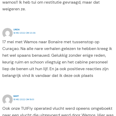
wamos!! Ik heb tui om restitutie gevraagd, maar dat
weigeren ze.
LINDA
18 MEI 2022 OM 23:36
17 mei met Wamos naar Bonaire met tussenstop op
Curaçao. Na alle nare verhalen gelezen te hebben kreeg ik
het wel spaans benauwd. Gelukkig zonder enige reden,
keurig ruim en schoon vliegtuig en het cabine personeel
liep de benen uit hun lijf. En ja ook positieve reacties zijn
belangrijk vind ik vandaar dat ik deze ook plaats
BART
16 MEI 2022 OM 19:51
Ook onze TUIFly operated vlucht werd opeens omgeboekt
naar een vlucht die uitgevoerd werd door Wamos. Hier was