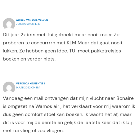
ALFRED VAN DER. VELDEN
7 JULI 2022 OM 10:10
Dit jaar 2x iets met Tui geboekt maar nooit meer. Ze
proberen te concurrrrn met KLM Maar dat gaat nooit
lukken. Ze hebben geen idee. TUI moet pakketreisjes
boeken en verder niets.
VERONICA KEURENTJES
9 JUNI 2022 OM 13:11
Vandaag een mail ontvangen dat mijn vlucht naar Bonaire
is omgezet na Wamos air , het verklaart voor mij waarom ik
dus geen comfort stoel kan boeken. Ik wacht het af, maar
dit is voor mij de eerste en gelijk de laatste keer dat ik bij
met tui vlieg of zou vliegen.