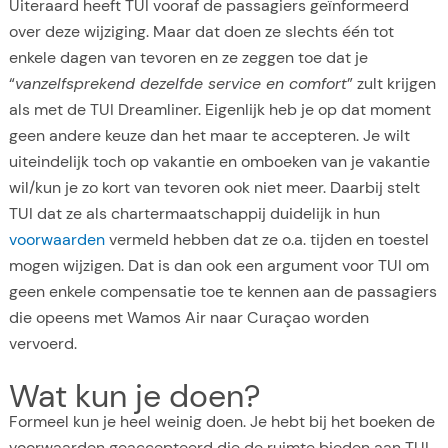
Uiteraard heeft TUI vooraf de passagiers geïnformeerd
over deze wijziging. Maar dat doen ze slechts één tot
enkele dagen van tevoren en ze zeggen toe dat je
“
vanzelfsprekend dezelfde service en comfort
” zult krijgen
als met de TUI Dreamliner. Eigenlijk heb je op dat moment
geen andere keuze dan het maar te accepteren. Je wilt
uiteindelijk toch op vakantie en omboeken van je vakantie
wil/kun je zo kort van tevoren ook niet meer. Daarbij stelt
TUI dat ze als chartermaatschappij duidelijk in hun
voorwaarden
vermeld hebben dat ze o.a. tijden en toestel
mogen wijzigen. Dat is dan ook een argument voor TUI om
geen enkele compensatie toe te kennen aan de passagiers
die opeens met Wamos Air naar Curaçao worden
vervoerd.
Wat kun je doen?
Formeel kun je heel weinig doen. Je hebt bij het boeken de
voorwaarden geaccepteerd die de ruimte bieden aan TUI