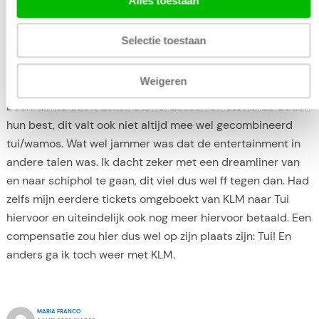
Alles toestaan
dus toch wel een meevaller, wat uiteindelijk wel mee viel is
dat er 2-4-2 rijen zijn dus mijn man en ik zaten lekker
Selectie toestaan
naast mekaar. Op zich wel een fijne vlucht gehad,
temperatuur was precies goed en had het idee dat dit
Weigeren
vliegtuig ruimer zat dan de dreamliner, ook meer
beenruimte dat is zeker. Stewardessen en stewards deden
hun best, dit valt ook niet altijd mee wel gecombineerd
tui/wamos. Wat wel jammer was dat de entertainment in
andere talen was. Ik dacht zeker met een dreamliner van
en naar schiphol te gaan, dit viel dus wel ff tegen dan. Had
zelfs mijn eerdere tickets omgeboekt van KLM naar Tui
hiervoor en uiteindelijk ook nog meer hiervoor betaald. Een
compensatie zou hier dus wel op zijn plaats zijn: Tui! En
anders ga ik toch weer met KLM.
MARIA FRANCO