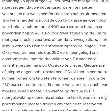
Maandag 25 april kregen wij het bewuste mailtje van Tui, ik
moet zeggen dat we not amused waren te moeten
vaststellen dat we in comfort een stap achteruit moesten.
Trouwens hadden we voorde comfort klasse gekozen door
voor beide vluchten totaal 400 euro extra te betalen en
bovendien nog 2x 40 euro voor twee stoelen op de 10e rij
met geen stoelen voor ons, dit omdat vanwege diabetisch
ik mijn venen zou kunnen strekken tijdens de lange vlucht.
Okay voor de heenreis dus 280 euro neer gelegd om
comfotmrtabel met de dreamliner van Tui naar onze
vakantie bestemming op Curacao te vliegen. Gedurende
afgelopen dagen heb ik zeker een 100 tal keer in contact te
kunnen komen om te weten te komen wanneer Tui ons de
280 euro te restitueren, dit omdat we voor onze vlucht van
morgen. In een toestel van wamos op de 56e rij zijn
neergekwakt op economie stoelen nu heb ik wederom mijn
portemonnee moeten trekken om stoelen te reserveren
waarbij ik mijn venen kan strekken. We zijn afgelopen