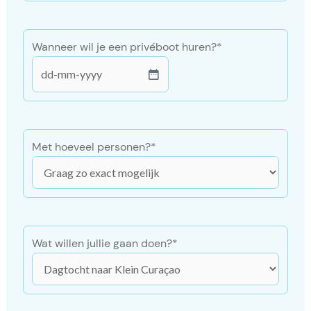
Wanneer wil je een privéboot huren?
*
DD
dash
MM
dash
Met hoeveel personen?
*
JJJJ
Wat willen jullie gaan doen?
*