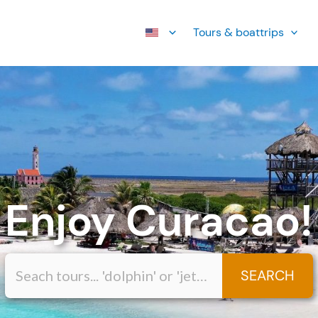
Tours & boattrips
Enjoy Curacao!