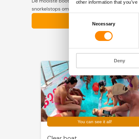
De mooiste boottrips van Curaçao zijn de Westco
other information that you’ve
snorkelstops om af te koelen in het kraakheldere
Consent
Necessary
Selection
NaarCuracao biedt
Deny
You can see it all!
Clear boat