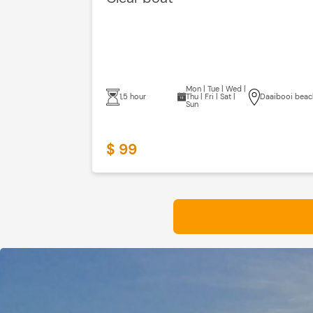
Mon | Tue | Wed |
1,5 hour
Thu | Fri | Sat |
Daaibooi beac
Sun
$ 99