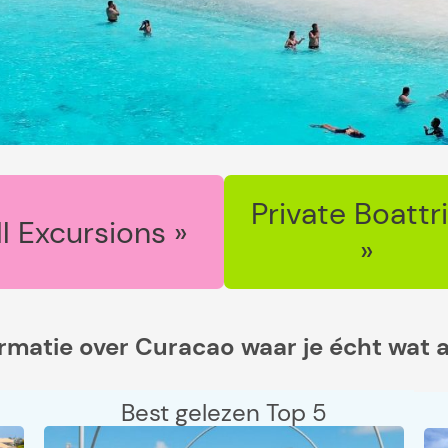
Private Boattr
ll Excursions »
»
ormatie over Curacao waar je écht wat 
Best gelezen Top 5