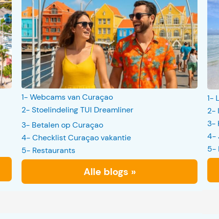
1- Webcams van Curaçao
1- 
2- Stoelindeling TUI Dreamliner
2- 
3- 
3- Betalen op Curaçao
4- 
4- Checklist Curaçao vakantie
5- 
5- Restaurants
Alle blogs »