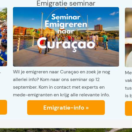
Emigratie seminar
.
Wil je emigreren naar Curaçao en zoek je nog
Met
allerlei info? Kom naar ons seminar op 12
vak
september. Kom in contact met experts en
tus
mede-emigranten en krijg alle relevante info.
is 
Emigratie-info »