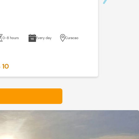
7 hours + 1 ho
0-8 hours
Every day
Curacao
 10
$ 184