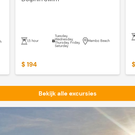
Tuesday,
Wednesday,
1,5 hour
Mambo Beach
h
Thursday, Friday,
Saturday
$ 194
$
Bekijk alle excursies