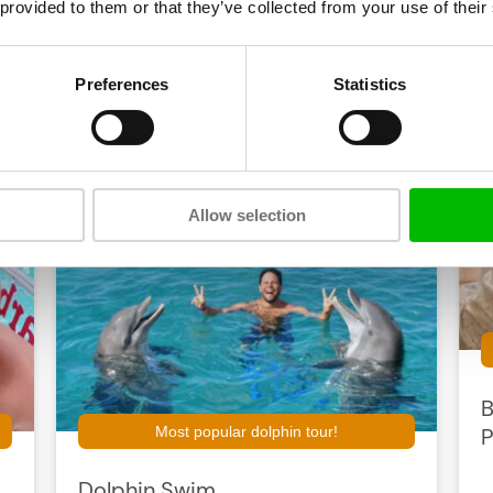
ast trips. Vaar langs de kustlijn en geniet van de idyllische 
 provided to them or that they’ve collected from your use of their
 water en altijd inclusief lekkere lunch en koele drankjes.
Boek jouw mooiste trip »
Preferences
Statistics
The Best Excursions
 de allerleukste excursies van Curacao tegen de laagste pr
Allow selection
B
Most popular dolphin tour!
P
Dolphin Swim