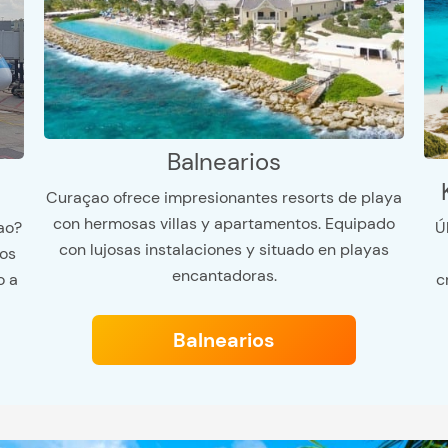
Balnearios
Curaçao ofrece impresionantes resorts de playa
con hermosas villas y apartamentos. Equipado
Ú
ao?
con lujosas instalaciones y situado en playas
os
encantadoras.
c
o a
Balnearios