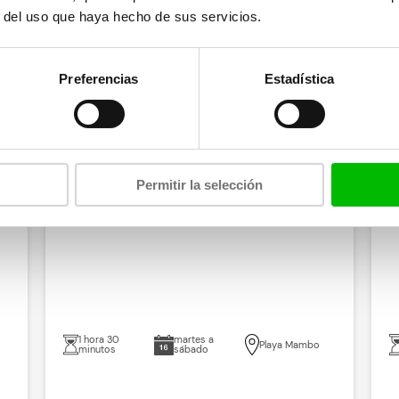
r del uso que haya hecho de sus servicios.
Preferencias
Estadística
el precio más bajo
Permitir la selección
Natación con delfines
M
1 hora 30
martes a
Playa Mambo
minutos
sábado