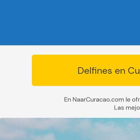
Delfines en C
En NaarCuracao.com le of
Las mejo