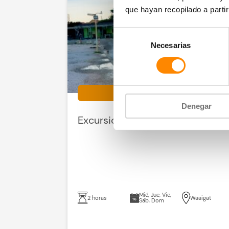
que hayan recopilado a parti
Selección
Necesarias
de
consentimiento
conducir y navegar
Denegar
Excursión en barco
Mié, Jue, Vie,
2 horas
Waaigat
Sáb, Dom