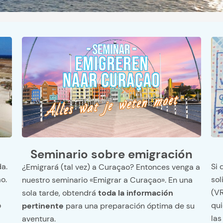
Seminario sobre emigración
Si 
a.
¿Emigrará (tal vez) a Curaçao? Entonces venga a
sol
o.
nuestro seminario «Emigrar a Curaçao». En una
(VR
sola tarde, obtendrá
toda la información
qui
o
pertinente
para una preparación óptima de su
las
aventura.