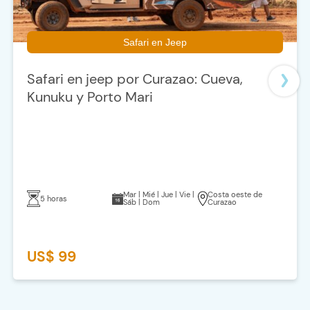
Safari en Jeep
Safari en jeep por Curazao: Cueva,
Kunuku y Porto Mari
Mar | Mié | Jue | Vie |
Costa oeste de
5 horas
Sáb | Dom
Curazao
US$ 99