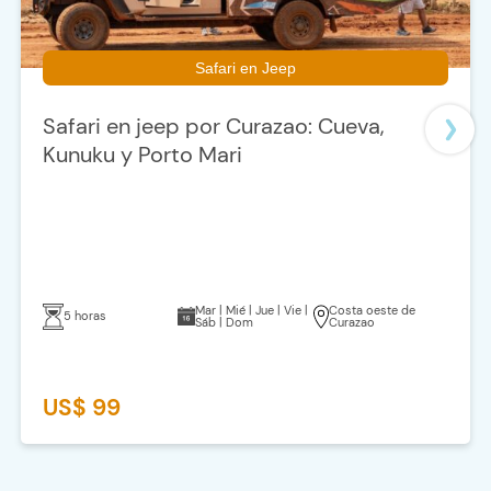
Safari en Jeep
Safari en jeep por Curazao: Cueva,
Kunuku y Porto Mari
Mar | Mié | Jue | Vie |
Costa oeste de
5 horas
Sáb | Dom
Curazao
US$ 99