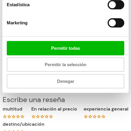
Estadística
el precio más bajo
Marketing
Permitir todas
Permitir la selección
←
Excursie anterior
Excursie siguiente
→
Denegar
Escribe una reseña
multitud
En relación al precio
experiencia general
destino/ubicación