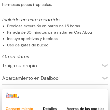
hermosos peces tropicales.
Incluido en este recorrido
Preciosa excursión en barco de 1,5 horas
Parada de 30 minutos para nadar en Cas Abou
Incluye aperitivos y bebidas
Uso de gafas de buceo
Otros datos
Traiga su propio
Bañadores
Aparcamiento en Daaibooi
A pesar del techo del barco, corres el riesgo de
Puedes aparcar gratis en la playa de Daaibooi. Sólo
quemarte rápidamente con el sol. Asegúrate de llevar
Cambiar o cancelar
asegúrate de no dejar nada de valor en el coche.
protector solar, gafas de sol, etc.
Puedes cambiar o cancelar una reserva de este viaje sin
Desgraciadamente, a menudo roban en los aparcamientos
cargo alguno hasta 48 horas antes de la salida
de las playas. No vayas a esconder más cosas en el
Consentimiento
Detalles
Acerca de las cookies