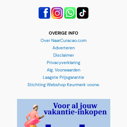
OVERIGE INFO
Over NaarCuracao.com
Adverteren
Disclaimer
Privacyverklaring
Alg. Voorwaarden
Laagste Prijsgarantie
Stichting Webshop Keurmerk voorw.
Clear Boat
"
*
" señala los campos obligatorios
Select your date
*