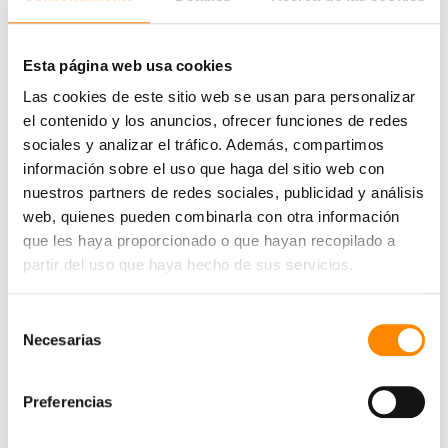
programada. Si ya faltan 48 horas para la salida, pueden
maletero del coche en el aparcamiento, ya que
aplicarse cargos.
posiblemente las verán y entonces te abrirán el maletero.
Esta página web usa cookies
Las cookies de este sitio web se usan para personalizar
el contenido y los anuncios, ofrecer funciones de redes
sociales y analizar el tráfico. Además, compartimos
información sobre el uso que haga del sitio web con
nuestros partners de redes sociales, publicidad y análisis
web, quienes pueden combinarla con otra información
que les haya proporcionado o que hayan recopilado a
partir del uso que haya hecho de sus servicios.
¿Por qué a través de NaarCuracao?
En la reserva
Selección
Necesarias
sólo pago inicial
de
consentimiento
Sin gastos de reserva ni de modificación
Preferencias
El mejor servicio,