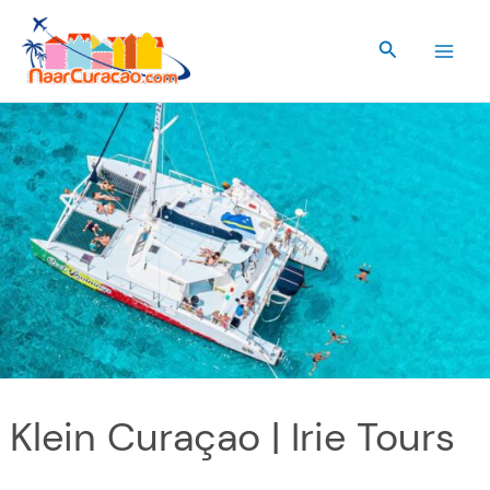
Ir
al
Buscar
contenido
Klein Curaçao | Irie Tours