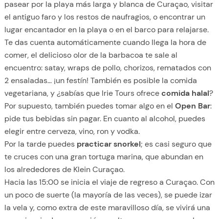
pasear por la playa más larga y blanca de Curaçao, visitar
el antiguo faro y los restos de naufragios, o encontrar un
lugar encantador en la playa o en el barco para relajarse.
Te das cuenta automáticamente cuando llega la hora de
comer, el delicioso olor de la barbacoa te sale al
encuentro: satay, wraps de pollo, chorizos, rematados con
2 ensaladas… ¡un festín! También es posible la comida
vegetariana, y ¿sabías que Irie Tours ofrece
comida halal
?
Por supuesto, también puedes tomar algo en el
Open Bar
:
pide tus bebidas sin pagar. En cuanto al alcohol, puedes
elegir entre cerveza, vino, ron y vodka.
Por la tarde puedes
practicar snorkel
; es casi seguro que
te cruces con una gran tortuga marina, que abundan en
los alrededores de Klein Curaçao.
Hacia las 15:00 se inicia el viaje de regreso a Curaçao. Con
un poco de suerte (la mayoría de las veces), se puede izar
la vela y, como extra de este maravilloso día, se vivirá una