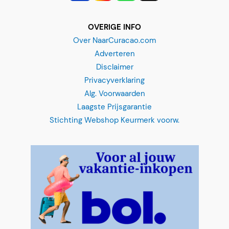
OVERIGE INFO
Over NaarCuracao.com
Adverteren
Disclaimer
Privacyverklaring
Alg. Voorwaarden
Klein Curaçao - catamarán
Laagste Prijsgarantie
"
*
" señala los campos obligatorios
Stichting Webshop Keurmerk voorw.
¿Cuándo quieres ir?
*
MM
barra
DD
barra
¿Cuántas personas (a partir de 13 años)?
*
AAAA