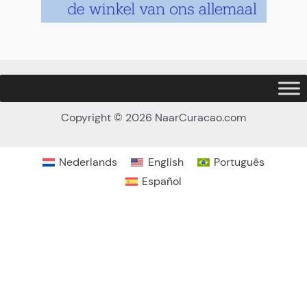
¿Vienen niños (de 12 años o menos)?
*
Copyright © 2026 NaarCuracao.com
No
Sí
Nederlands
English
Português
Español
¿Quiere que le recojamos en el hotel?
*
Gratuito si se encuentra en Jan Thiel, otros lugares
15 US$ p.p.