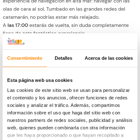
experiencia de navegación en alta mar: navegar con las
olas de cara al sol. Tumbado en las grandes redes del
catamarán, no podrías estar más relajado.
A
las 17:00
estarás de vuelta, sin duda completamente
lleno de esta fantástica experiencia.
Esta excursión incluye
Consentimiento
Detalles
Acerca de las cookies
Excursión completa en barco a Klein Curaçao
Desayuno + Comida barbacoa + Barra libre
Uso del equipo de buceo
Esta página web usa cookies
Las cookies de este sitio web se usan para personalizar
Traiga su propio
el contenido y los anuncios, ofrecer funciones de redes
sociales y analizar el tráfico. Además, compartimos
Bañador, toalla
información sobre el uso que haga del sitio web con
Crema solar y otro tipo de protección solar (por
nuestros partners de redes sociales, publicidad y análisis
ejemplo, gorra, camiseta con protección UV, etc.)
web, quienes pueden combinarla con otra información
Teléfono: no hay cobertura en la isla, pero se pueden
que les haya proporcionado o que hayan recopilado a
hacer fotos muy bonitas.