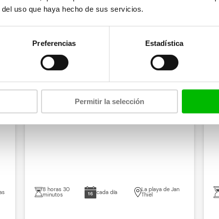
r del uso que haya hecho de sus servicios.
Preferencias
Estadística
catamarán más grande
Permitir la selección
Klein Curaçao | BlueFinn Charters
K
8 horas 30
La playa de Jan
as
cada día
minutos
Thiel