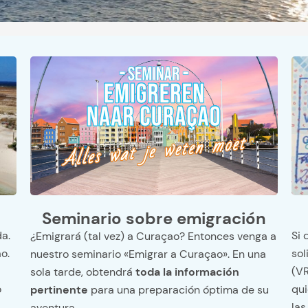
Seminario sobre emigración
Si 
a.
¿Emigrará (tal vez) a Curaçao? Entonces venga a
sol
o.
nuestro seminario «Emigrar a Curaçao». En una
(VR
sola tarde, obtendrá
toda la información
qui
o
pertinente
para una preparación óptima de su
las
aventura.