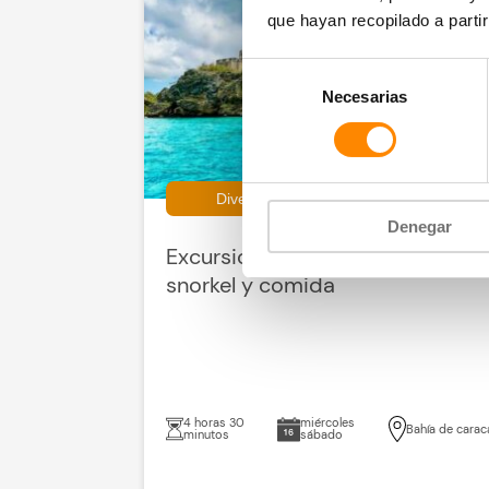
que hayan recopilado a parti
Selección
Necesarias
de
consentimiento
Diversión para jóvenes y mayores
Denegar
Excursión de medio día con
snorkel y comida
4 horas 30
miércoles
Bahía de carac
minutos
sábado