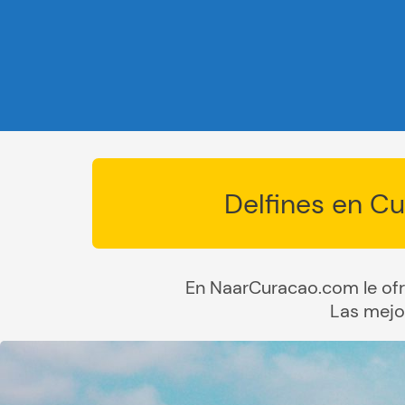
Delfines en C
En NaarCuracao.com le of
Las mejo