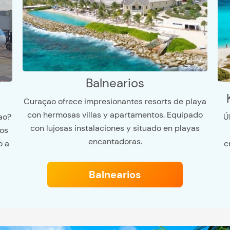
Balnearios
Curaçao ofrece impresionantes resorts de playa
con hermosas villas y apartamentos. Equipado
Ú
ao?
con lujosas instalaciones y situado en playas
os
encantadoras.
c
o a
Balnearios