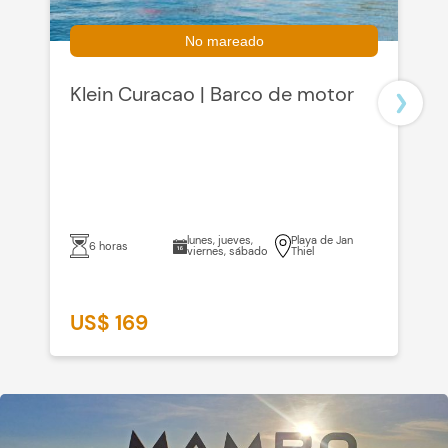
No mareado
Klein Curacao | Barco de motor
R
O
lunes, jueves,
Playa de Jan
6 horas
viernes, sábado
Thiel
US$ 169
U