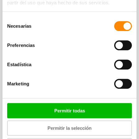
partir del uso que haya hecho de sus servicios.
Selección
Necesarias
de
consentimiento
Preferencias
Centro turístico más reservado
Directamente en la playa Jan Thiel
Estadística
Concepto TUI Time To Smile
Marketing
3 piscinas + 2 jacuzzis
En la hamaca del balcón
Permitir todas
Situado a Jan Thiel
Permitir la selección
El mejor entre los complejos turísticos de playa; el