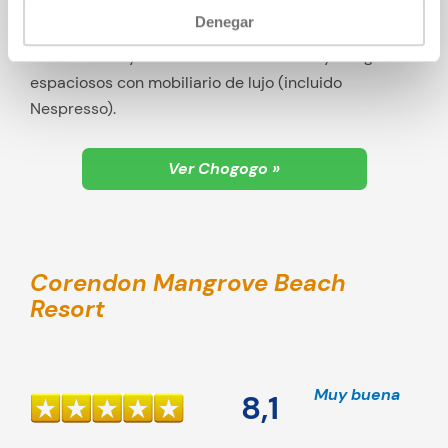
más reservado desde hace años. Magníficamente
Denegar
situado cerca del popular Jan Thiel con chiringuitos,
restaurantes y tiendas. Pisos modernos y bungalows
espaciosos con mobiliario de lujo (incluido
Nespresso).
Ver Chogogo »
Corendon Mangrove Beach
Resort
Muy buena
8,1