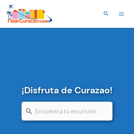
Ir
al
Buscar
contenido
¡Disfruta de Curazao!