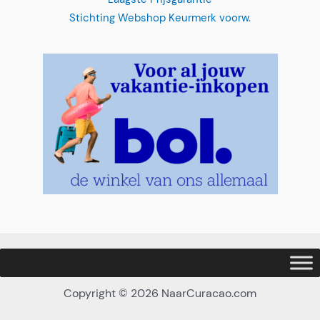
Passeio de Seabob
"
*
" indica campos obrigatórios
Selecione sua localização
*
Copyright © 2026 NaarCuracao.com
Nederlands
English
Português
Em que momento?
*
Español