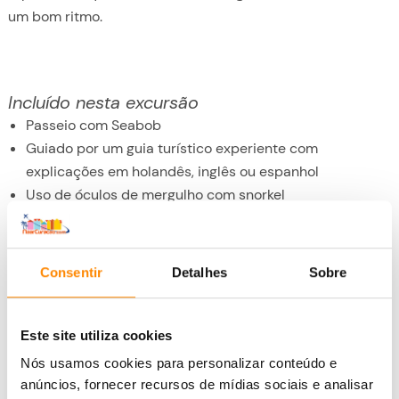
um bom ritmo.
Incluído nesta excursão
Passeio com Seabob
Guiado por um guia turístico experiente com
explicações em holandês, inglês ou espanhol
Uso de óculos de mergulho com snorkel
Outras informações
Traga o seu próprio
Consentir
Detalhes
Sobre
Coloque todas as suas roupas de banho em casa, pois
Para quem
você não terá oportunidade de se trocar na praia.
Este site utiliza cookies
Os participantes têm 10 anos ou mais.
Toalha
Duração
Nós usamos cookies para personalizar conteúdo e
Os participantes não estão sob a influência de drogas,
Se você for propenso a queimaduras solares, vista uma
anúncios, fornecer recursos de mídias sociais e analisar
O passeio de Seabob dura uma hora. Certifique-se de que
álcool ou qualquer outra coisa que possa influenciar
camisa (UV) para reduzir o risco de queimaduras