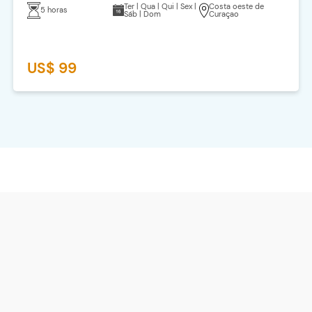
Ter | Qua | Qui | Sex |
Costa oeste de
5 horas
Sáb | Dom
Curaçao
US$ 99
CONTACT