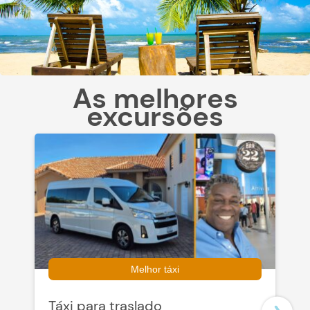
As melhores
excursões
Melhor táxi
Táxi para traslado
S