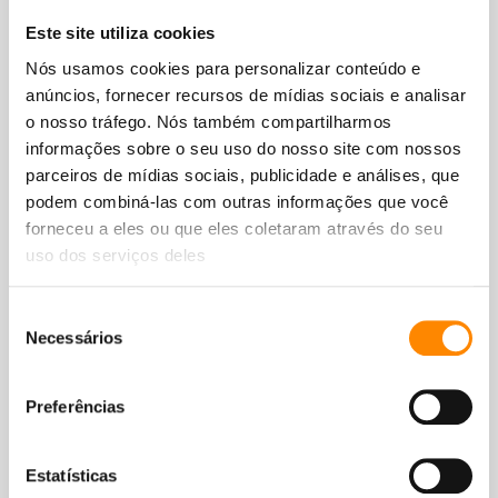
Este site utiliza cookies
Nós usamos cookies para personalizar conteúdo e
anúncios, fornecer recursos de mídias sociais e analisar
o nosso tráfego. Nós também compartilharmos
informações sobre o seu uso do nosso site com nossos
parceiros de mídias sociais, publicidade e análises, que
podem combiná-las com outras informações que você
forneceu a eles ou que eles coletaram através do seu
Resort mais reservado
uso dos serviços deles
Diretamente na praia de Jan Thiel
Seleção
Conceito TUI Time To Smile
Necessários
de
consentimento
3 piscinas + 2 jacuzzis
Preferências
Na rede da varanda
Estatísticas