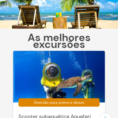
As melhores
excursões
Diversão para jovens e idosos
Scooter subaquática Aquafari
C