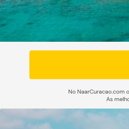
No NaarCuracao.com of
As melho