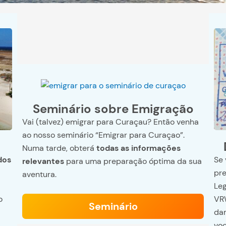
Seminário sobre Emigração
Vai (talvez) emigrar para Curaçau? Então venha
ao nosso seminário “Emigrar para Curaçao”.
Numa tarde, obterá
todas as informações
Se 
dos
relevantes
para uma preparação óptima da sua
pre
aventura.
Leg
VR
o
Seminário
dam
voc