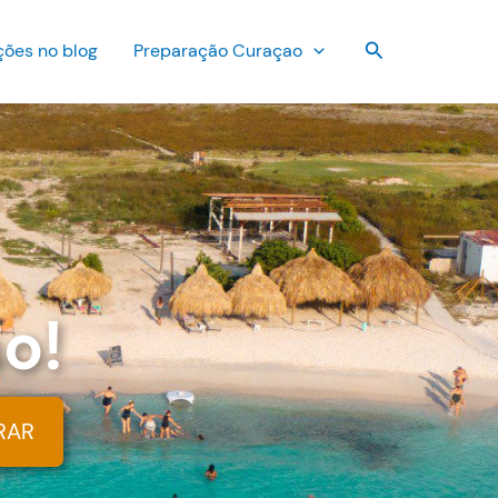
Pesquisar
ções no blog
Preparação Curaçao
o!