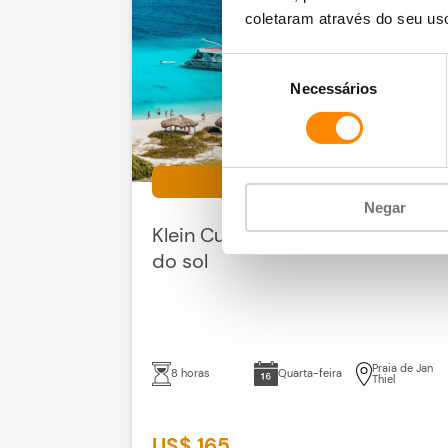
coletaram através do seu us
Seleção
Necessários
de
consentimento
Klein
Negar
Klein Curaçao e cruzeiro ao pôr
do sol
Praia de Jan
8 horas
Quarta-feira
Thiel
US$ 165