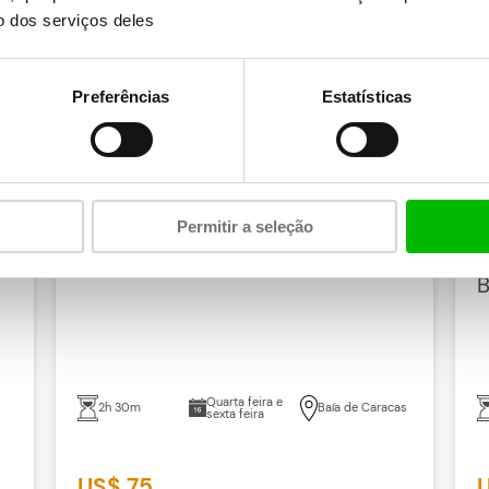
o dos serviços deles
Preferências
Estatísticas
Prazer romântico
Permitir a seleção
Vela ao pôr do sol
P
B
Quarta feira e
2h 30m
Baía de Caracas
sexta feira
US$ 75