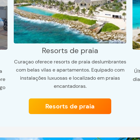
Resorts de praia
Curaçao oferece resorts de praia deslumbrantes
com belas vilas e apartamentos. Equipado com
Úl
a
instalações luxuosas e localizado em praias
di
bre
encantadoras.
ngo
Resorts de praia