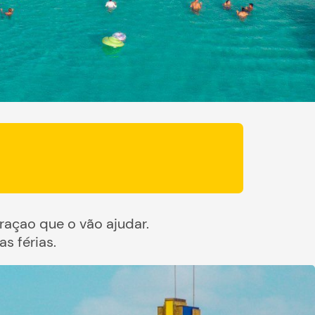
açao que o vão ajudar.
s férias.