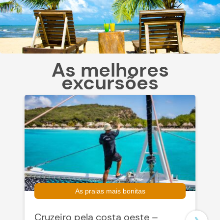
As melhores
excursões
As praias mais bonitas
Cruzeiro pela costa oeste –
P