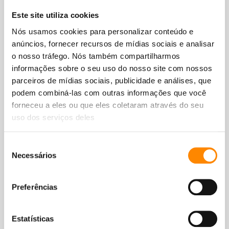
Este site utiliza cookies
Nós usamos cookies para personalizar conteúdo e
anúncios, fornecer recursos de mídias sociais e analisar
o nosso tráfego. Nós também compartilharmos
informações sobre o seu uso do nosso site com nossos
parceiros de mídias sociais, publicidade e análises, que
podem combiná-las com outras informações que você
forneceu a eles ou que eles coletaram através do seu
Resort mais reservado
uso dos serviços deles
Diretamente na praia de Jan Thiel
Seleção
Conceito TUI Time To Smile
Necessários
de
consentimento
3 piscinas + 2 jacuzzis
Preferências
Na rede da varanda
Estatísticas