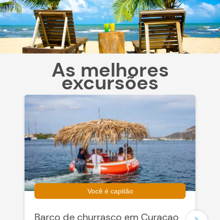
As melhores
excursões
Você é capitão
Barco de churrasco em Curaçao
P