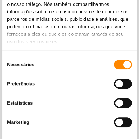
o nosso tráfego. Nós também compartilharmos
Resort mais reservado
informações sobre o seu uso do nosso site com nossos
parceiros de mídias sociais, publicidade e análises, que
Diretamente na praia de Jan Thiel
podem combiná-las com outras informações que você
Conceito TUI Time To Smile
forneceu a eles ou que eles coletaram através do seu
uso dos serviços deles
3 piscinas + 2 jacuzzis
Na rede da varanda
Seleção
Necessários
de
consentimento
Preferências
Localizada em Jan Thiel
O melhor entre os resorts de praia; o mais reservado
há anos. Com excelente localização, perto da
Estatísticas
popular Jan Thiel, com bares de praia, restaurantes
e lojas. Apartamentos modernos e bangalôs
Marketing
espaçosos com mobília de luxo (incluindo
Nespresso).