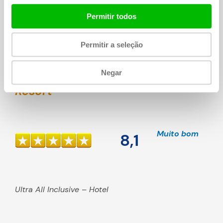
Permitir todos
Exibir Chogogo »
Permitir a seleção
Negar
Corendon Mangrove Beach
Resort
Muito bom
8,1
Ultra All Inclusive – Hotel