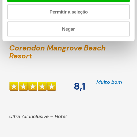
Permitir a seleção
Exibir Chogogo »
Negar
Corendon Mangrove Beach
Resort
Muito bom
8,1
Ultra All Inclusive – Hotel