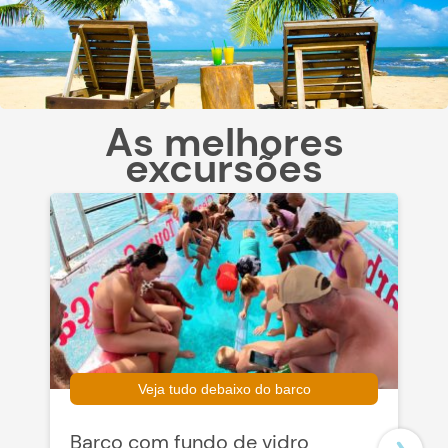
As melhores
excursões
Veja tudo debaixo do barco
Barco com fundo de vidro
K