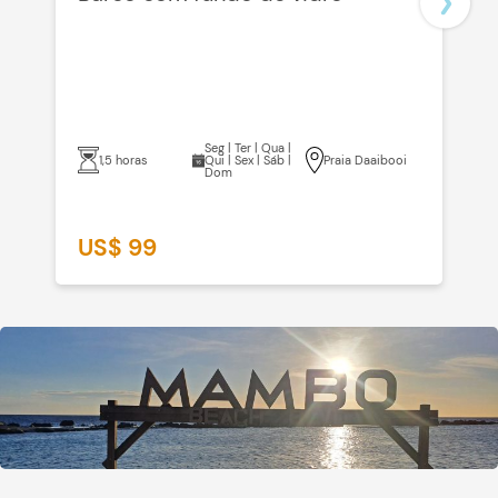
Seg | Ter | Qua |
1,5 horas
Qui | Sex | Sáb |
Praia Daaibooi
Dom
US$ 99
U