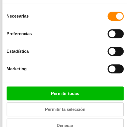
Sólo haz…
Selección
Si se ha cansado de todas esas cenas navideñas, aquí
Necesarias
de
tiene dos deliciosos consejos para comer «sólo» con las
consentimiento
manos el Boxing Day.
Preferencias
Eetcafé Op=op
Estadística
Cuando un restaurante tiene una especialidad, no
necesita desviarse de ella. Y así Eetcafé Op=op no lo
Marketing
hace. Las costillas de cerdo están tan buenas aquí que
también puede disfrutar de estas deliciosas costillas
durante las fiestas. Hasta que se acaben, claro ;). No es
posible reservar. Cierran en Nochebuena y Navidad,
Permitir todas
pero puede darse un festín el Boxing Day.
Permitir la selección
Pietermaai 1-7 (cerca de Wilhelminaplein)
Teléfono +5999-465 0987
Denegar