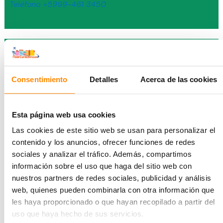
Teléfono +5999-461 3450
Restaurante Baoase Beach
Baoase está realmente en lo más alto. Un complejo de
lujo con un restaurante donde podrá disfrutar de una
Consentimiento
Detalles
Acerca de las cookies
deliciosa cena de Navidad y vinos de acompañamiento
inmensamente de todos modos. Es necesario reservar
en Baoase estas Navidades. En Navidad se servirá un
Esta página web usa cookies
menú del día, que por el momento se desconoce. ¿Una
Las cookies de este sitio web se usan para personalizar el
cena en primera línea de playa? Ve a Baoase.
contenido y los anuncios, ofrecer funciones de redes
sociales y analizar el tráfico. Además, compartimos
Winterswijkstraat 2 (a medio camino entre Pietermaai
información sobre el uso que haga del sitio web con
nuestros partners de redes sociales, publicidad y análisis
y Mambo)
web, quienes pueden combinarla con otra información que
T
eléfono +5999-461 1799
les haya proporcionado o que hayan recopilado a partir del
uso que haya hecho de sus servicios.