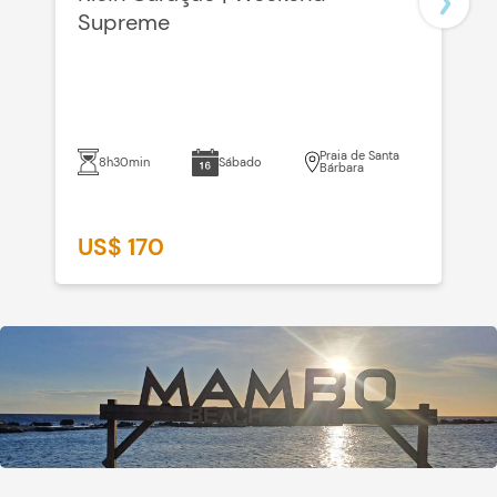
Supreme
C
Praia de Santa
8h30min
Sábado
Bárbara
US$ 170
U