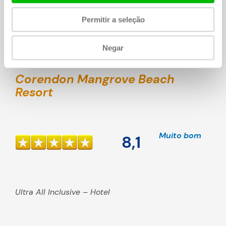
Permitir a seleção
Exibir Chogogo »
Negar
Corendon Mangrove Beach
Resort
Muito bom
8,1
Ultra All Inclusive – Hotel