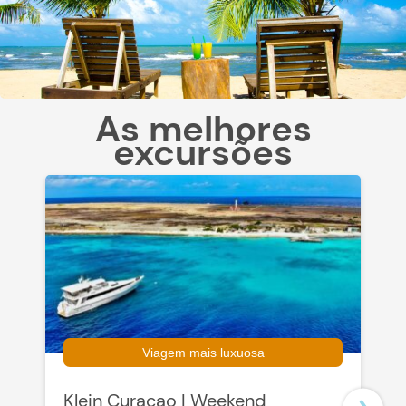
As melhores
excursões
Viagem mais luxuosa
Klein Curaçao | Weekend
C