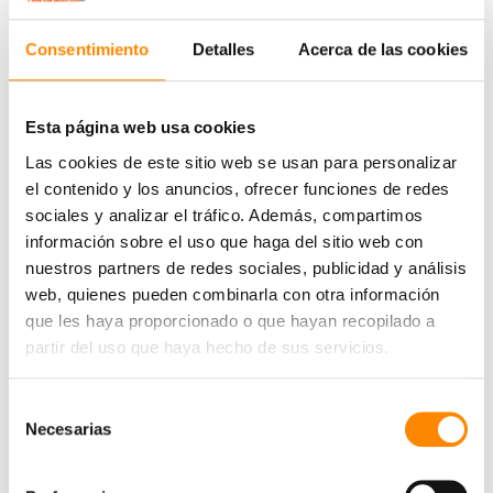
d
i
Consentimiento
Detalles
Acerca de las cookies
a
l
Esta página web usa cookies
d
e
Las cookies de este sitio web se usan para personalizar
F
el contenido y los anuncios, ofrecer funciones de redes
ú
sociales y analizar el tráfico. Además, compartimos
información sobre el uso que haga del sitio web con
t
nuestros partners de redes sociales, publicidad y análisis
b
Con más de 30 playas en Curazao, tienes un montón de
web, quienes pueden combinarla con otra información
o
opciones para pasar un día estupendo en la playa. Pero no
que les haya proporcionado o que hayan recopilado a
l
todas las playas son iguales. A continuación te
partir del uso que haya hecho de sus servicios.
2
presentamos las 5 playas más divertidas para familias.
0
Playa del Remolcador Una pequeña y bonita playa en la
Selección
2
costa este de Curazao. Para llegar, tienes
Necesarias
de
6
consentimiento
C
L
Leer más »