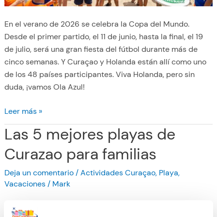
En el verano de 2026 se celebra la Copa del Mundo.
Desde el primer partido, el 11 de junio, hasta la final, el 19
de julio, será una gran fiesta del fútbol durante más de
cinco semanas. Y Curaçao y Holanda están allí como uno
de los 48 países participantes. Viva Holanda, pero sin
duda, ¡vamos Ola Azul!
L
Leer más »
a
Las 5 mejores playas de
C
o
Curazao para familias
p
Deja un comentario
/
Actividades Curaçao
,
Playa
,
a
Vacaciones
/
Mark
M
u
n