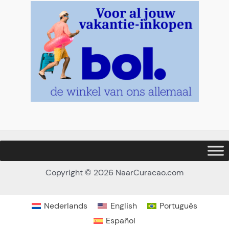
a
s
Copyright © 2026 NaarCuracao.com
Nederlands
English
Português
Español