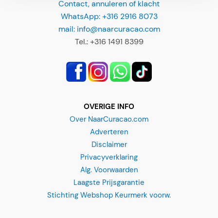
e
WhatsApp: +316 2916 8073
C
mail: info@naarcuracao.com
u
Tel.: +316 1491 8399
r
a
z
a
o
OVERIGE INFO
p
Over NaarCuracao.com
a
Adverteren
r
Disclaimer
a
Privacyverklaring
f
Alg. Voorwaarden
a
Laagste Prijsgarantie
m
Stichting Webshop Keurmerk voorw.
i
l
i